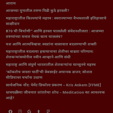
आराम
आजच्या युगातील तरुण पिढी कुठे हरवली?
महाराष्ट्रातील किल्ल्यांचे महत्त्व : स्वराज्याच्या वैभवशाली इतिहासाचे
साक्षीदार
₹370 ची बिर्याणी” आणि हरवत चाललेली संवेदनशीलता : आजच्या
तरुणांच्या मनात नेमकं काय चाललंय?
यश आणि आत्मविश्वास: स्वप्नांना वास्तवात बदलण्याची शक्ती
महाराष्ट्रातील बदलत्या हवामानाचा शेतीवर वाढता परिणाम:
शेतकऱ्यांसमोरील नवीन आव्हाने आणि संधी
महाराष्ट्र आणि संपूर्ण भारतातील शेतकऱ्यांना मान्सूनचे महत्त्व
‘कॉकरोच जनता पार्टी’ची वेबसाईट अचानक डाउन; सोशल
मीडियावर चर्चांना उधाण
सार्वजनिक नोंद: पेमेंट डिफॉल्ट प्रकरण – Kris Ankem [FFME]
धावपळीच्या जीवनात शांततेचा शोध – Meditation का आवश्यक
आहे?