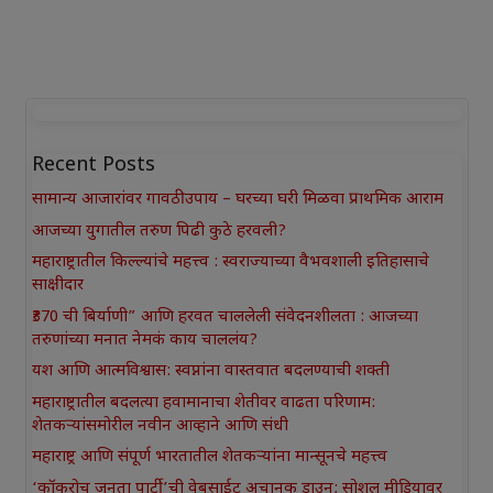
Recent Posts
सामान्य आजारांवर गावठी उपाय – घरच्या घरी मिळवा प्राथमिक आराम
आजच्या युगातील तरुण पिढी कुठे हरवली?
महाराष्ट्रातील किल्ल्यांचे महत्त्व : स्वराज्याच्या वैभवशाली इतिहासाचे
साक्षीदार
₹370 ची बिर्याणी” आणि हरवत चाललेली संवेदनशीलता : आजच्या
तरुणांच्या मनात नेमकं काय चाललंय?
यश आणि आत्मविश्वास: स्वप्नांना वास्तवात बदलण्याची शक्ती
महाराष्ट्रातील बदलत्या हवामानाचा शेतीवर वाढता परिणाम:
शेतकऱ्यांसमोरील नवीन आव्हाने आणि संधी
महाराष्ट्र आणि संपूर्ण भारतातील शेतकऱ्यांना मान्सूनचे महत्त्व
‘कॉकरोच जनता पार्टी’ची वेबसाईट अचानक डाउन; सोशल मीडियावर