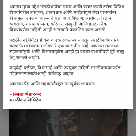
आमचा मुख्य उद्देश मराठी भाषेचा प्रचार आणि प्रसार करणे तसेच विविध
विषयांवरील उपयुक्त, ज्ञानवर्धक आणि माहितीपूर्ण लेख वाचकांना
विनामूल्य उपलब्ध करून देणे हा आहे. शिक्षण, आरोग्य, तंत्रज्ञान,
व्यवसाय, शासन योजना, करिअर, संस्कृती आणि इतर अनेक
विषयांवरील माहिती आम्ही सातत्याने प्रकाशित करत असतो.
मराठी अनलिमिटेड हे केवळ एक संकेतस्थळ नसून मराठी भाषेवर प्रेम
करणाऱ्या वाचकांना जोडणारे एक व्यासपीठ आहे. आपल्या सततच्या
सहकार्यामुळे आणि विश्वासामुळेच आम्ही हा प्रवास यशस्वीपणे पुढे चालू
ठेवू शकलो आहोत.
यापुढेही दर्जेदार, विश्वासार्ह आणि उपयुक्त माहिती मराठी वाचकांपर्यंत
पोहोचवण्यासाठी आम्ही कटिबद्ध आहोत.
आपल्या प्रेम आणि सहकार्याबद्दल मनःपूर्वक धन्यवाद.
–
प्रसन्ना भेंडारकर
मराठी अनलिमिटेड