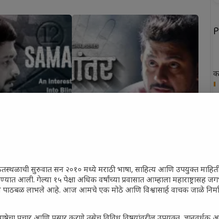
P
क
ख
फ
न
त
ेतस्थळाची सुरुवात सन २०१० मध्ये मराठी भाषा, साहित्य आणि उपयुक्त माहित
रण्यात आली. गेल्या १५ पेक्षा अधिक वर्षांच्या प्रवासात आम्हाला महाराष्ट्रासह
ून पाठबळ लाभले आहे. आज आमचे एक मोठे आणि विश्वासार्ह वाचक जाळे निर्म
P
ाषेचा प्रचार आणि प्रसार करणे तसेच विविध विषयांवरील उपयुक्त, ज्ञानवर्धक 