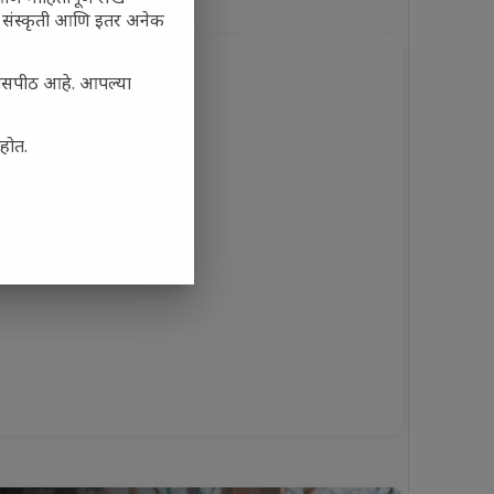
र, संस्कृती आणि इतर अनेक
्यासपीठ आहे. आपल्या
आहोत.