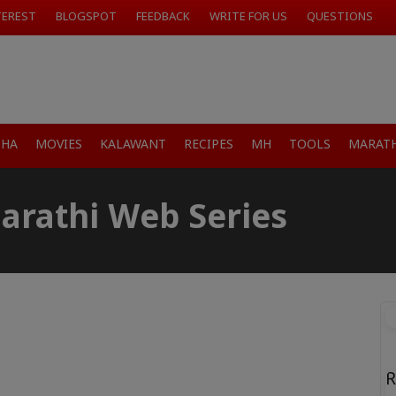
TEREST
BLOGSPOT
FEEDBACK
WRITE FOR US
QUESTIONS
SHA
MOVIES
KALAWANT
RECIPES
MH
TOOLS
MARATH
arathi Web Series
R