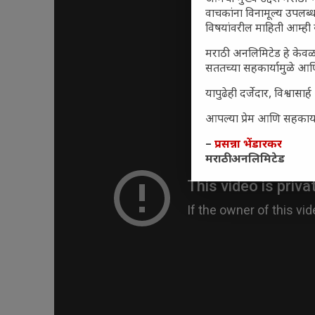
वाचकांना विनामूल्य उपलब्ध
विषयांवरील माहिती आम्ही 
मराठी अनलिमिटेड हे केवळ
सततच्या सहकार्यामुळे आणि
यापुढेही दर्जेदार, विश्वा
आपल्या प्रेम आणि सहकार्या
–
प्रसन्ना भेंडारकर
मराठी अनलिमिटेड