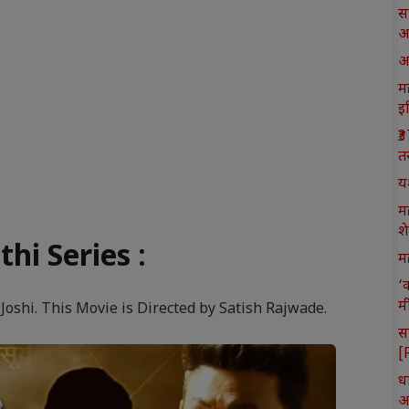
स
आ
आ
मह
इ
₹
त
य
म
श
hi Series :
मह
‘
म
 Joshi. This Movie is Directed by Satish Rajwade.
स
[
ध
आ