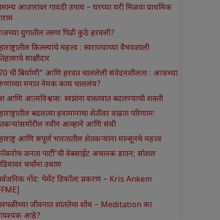
ामान्य आजारांवर गावठी उपाय – घरच्या घरी मिळवा प्राथमिक
राम
जच्या युगातील तरुण पिढी कुठे हरवली?
ाराष्ट्रातील किल्ल्यांचे महत्त्व : स्वराज्याच्या वैभवशाली
तिहासाचे साक्षीदार
370 ची बिर्याणी” आणि हरवत चाललेली संवेदनशीलता : आजच्या
रुणांच्या मनात नेमकं काय चाललंय?
श आणि आत्मविश्वास: स्वप्नांना वास्तवात बदलण्याची शक्ती
हाराष्ट्रातील बदलत्या हवामानाचा शेतीवर वाढता परिणाम:
ेतकऱ्यांसमोरील नवीन आव्हाने आणि संधी
ाराष्ट्र आणि संपूर्ण भारतातील शेतकऱ्यांना मान्सूनचे महत्त्व
कॉकरोच जनता पार्टी’ची वेबसाईट अचानक डाउन; सोशल
ीडियावर चर्चांना उधाण
ार्वजनिक नोंद: पेमेंट डिफॉल्ट प्रकरण – Kris Ankem
FFME]
ावपळीच्या जीवनात शांततेचा शोध – Meditation का
वश्यक आहे?