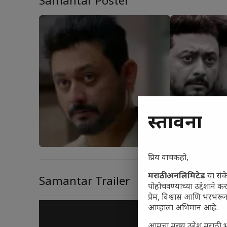
Samantar Poster
प्रस्तावना
प्रिय वाचकहो,
मराठी अनलिमिटेड
या संक
Samantar Trailer
पोहोचवण्याच्या उद्देशाने क
प्रेम, विश्वास आणि भरभर
आम्हाला अभिमान आहे.
आमचा मुख्य उद्देश मराठी भ