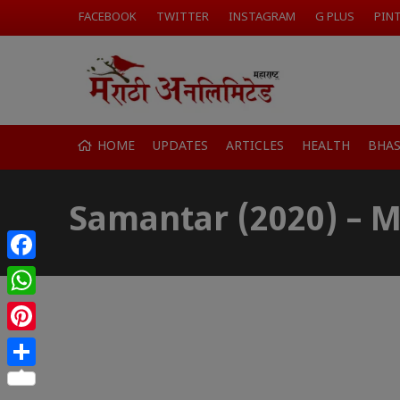
FACEBOOK
TWITTER
INSTAGRAM
G PLUS
PIN
HOME
UPDATES
ARTICLES
HEALTH
BHA
Samantar (2020) – M
Facebook
WhatsApp
Pinterest
Share