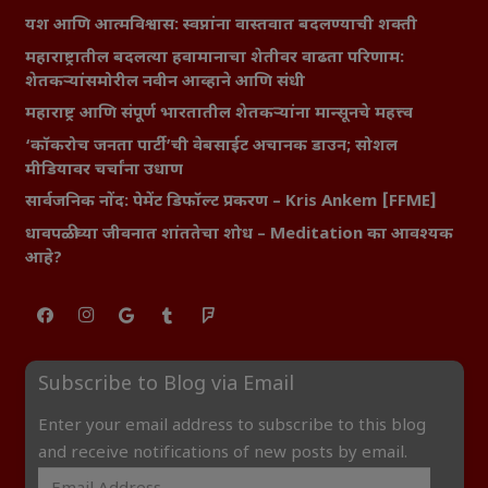
यश आणि आत्मविश्वास: स्वप्नांना वास्तवात बदलण्याची शक्ती
महाराष्ट्रातील बदलत्या हवामानाचा शेतीवर वाढता परिणाम:
शेतकऱ्यांसमोरील नवीन आव्हाने आणि संधी
महाराष्ट्र आणि संपूर्ण भारतातील शेतकऱ्यांना मान्सूनचे महत्त्व
‘कॉकरोच जनता पार्टी’ची वेबसाईट अचानक डाउन; सोशल
मीडियावर चर्चांना उधाण
सार्वजनिक नोंद: पेमेंट डिफॉल्ट प्रकरण – Kris Ankem [FFME]
धावपळीच्या जीवनात शांततेचा शोध – Meditation का आवश्यक
आहे?
Subscribe to Blog via Email
Enter your email address to subscribe to this blog
and receive notifications of new posts by email.