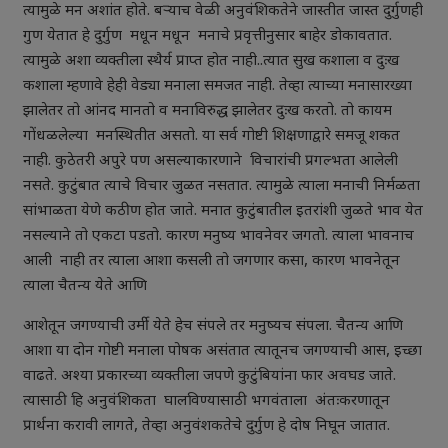
त्यामुळे मन अशांत होते. बऱ्याच वेळी अनुवंशिकतेने जास्तीत जास्त दुर्गुणही
गुण येतात हे दुर्गुण मधून मधून मनाचे प्रवृत्तीनुसार बाहेर डोकावतात.
त्यामुळे अशा व्यक्तीला स्थैर्य प्राप्त होत नाही..त्यात सुख कशाला व दुःख
कशाला म्हणावे हेही वेड्या मनाला समजत नाही. तेव्हा त्याच्या मनासारख्या
झालेतर तो आंनद मानतो व मनाविरुद्ध झालेतर दुःख करतो. तो कायम
गोंधळलेल्या मनस्थितीत असतो. या सर्व गोष्टी शिक्षणाद्वारे समजू शकत
नाही. कुठेतरी अपुरे पण असल्याकारणाने विचारांची प्रगल्भता आलेली
नसते. कुटुंबात त्याचे विचार जुळत नसतात. त्यामुळे त्याला मनाची निर्मळता
सांभाळता येणे कठीण होत जाते. मनात कुटुंबातील इतरांशी जुळते भाव येत
नसल्याने तो एकटा पडतो. कारण मनुष्य भावनेवर जगतो. त्याला भावनाच
आली नाही तर त्याला आशा कसली तो जगणार कसा, कारण भावनेतून
त्याला चैतन्य येते आणि
आशेतून जगण्याची उर्मी येते हेच संपले तर मनुष्यच संपला. चैतन्य आणि
आशा या दोन गोष्टी मनाला पोषक असंतात त्यातूनच जगण्याची आस, इच्छा
वाढते. अश्या प्रकारच्या व्यक्तीला जपणे कुटुंबियांना फार अवघड जाते.
त्यासाठी हि अनुवंशिकता घालविण्यासाठी भगवंताला अंतःकरणातून
प्रार्थना करावी लागते, तेव्हा अनुवंशकतेचे दुर्गुण हे दोष निघून जातात.