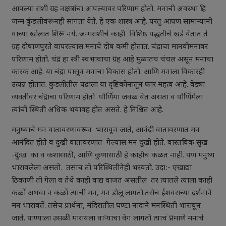
आपल्या राशी ग्रह नक्षत्रांचा आपल्यावर परिणाम होतो. मनाची अवस्था हि
जन्म कुंडलीवरूनही सांगता येते. हे एक शास्त्र आहे. परंतु आपण सामान्यांनी
याच्या खोलात शिरू नये. जन्मराशीचे काही विशिष्ठ पद्धतीचे खडे येतात ते
ग्रह दोषाणपुरते वापरल्यास मनाचे दोष कमी होतात. चंद्राचा मानवीमनावर
परिणाम होतो. चंद्र हा स्त्री स्वभावाचा ग्रह आहे मुळातच चंचल असून मनाचा
कारक आहे. या चंद्रा पासून मनाचा विकास होतो. आणि मनाला विकारही
उत्पन्न होतात. कुंडलीतील चंद्राला या दृष्टिकोनातून फार महत्व आहे. वेड्या
व्यक्तीवर चंद्राचा परिणाम होतो पौर्णिमा जवळ येत असता व पौर्णिमेला
त्यांची स्थिती अधिक भयावह होत असते. हे निश्चित आहे.
मनुष्याचे मन वातावरणावरून भारावून जाते, आनंदी वातावरणात मन
आनंदित होते व दुखी वातावरणात गेल्यास मन दुखी होते. वास्तविक सुख
-दुःख का व कशासाठी, आणि कुणासाठी हे काहीच कळत नाही. पण मनुष्य
भारावलेला असतो. तसाच तो परिस्थितीनेही भरवतो. उदा:- एखाद्या
ठिकाणी तो गेला व तेथे काही वाद्य वाजत असतील तर त्यातले त्याला काही
कळों अथवा न कळों त्याची मन, मन डोलू लागतो.तसेच ईशवराच्या दर्शनाने
मन भारावतें. तसेच प्रार्थना, मंदिरातील घण्टा नादाने मनस्थिती भारावून
जाते. पाण्याला उसळी मारायला वाऱ्याचा वेग लागतो त्याचं प्रमाणे मनाचे