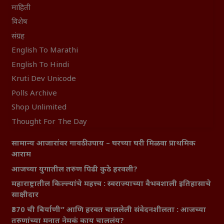
माहिती
विशेष
संग्रह
English To Marathi
English To Hindi
Kruti Dev Unicode
Polls Archive
Shop Unlimited
Thought For The Day
सामान्य आजारांवर गावठी उपाय – घरच्या घरी मिळवा प्राथमिक
आराम
आजच्या युगातील तरुण पिढी कुठे हरवली?
महाराष्ट्रातील किल्ल्यांचे महत्त्व : स्वराज्याच्या वैभवशाली इतिहासाचे
साक्षीदार
₹370 ची बिर्याणी” आणि हरवत चाललेली संवेदनशीलता : आजच्या
तरुणांच्या मनात नेमकं काय चाललंय?