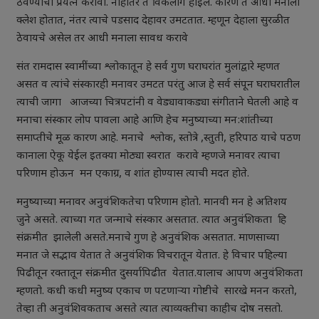
ठेवण्याचा प्रयत्न करावा. नाहीतर ते विकलांग होईल. कारण ते आधी मनाला
क्लेश होतात, नंतर त्याचे पडसाद देहावर उमटतात. म्हणून देहाला सुरळीत
ठेवायचे असेल तर आधी मनाला सावध करावे
संत रामदास स्वामींच्या श्लोकातून हे सर्व गुण घराघरांत मुलांद्वारे म्हणत
असत व त्यांचे संस्कारही मनावर उमटत परंतु आज हे सर्व संपून घराघरातील
त्याची जागा आजच्या चित्रपटांनी व वेड्यावाकड्या संगीताने घेतली आहे व
मनाचा संस्कार लोप पावला आहे आणि हेच मनुष्याच्या मन:शांतीच्या
समाप्तीचे मूळ कारण आहे. मनाचे श्लोक, स्तोत्रे ,स्तुती, हरिपाठ याचे पठण
कानाला ऐकू येईल इतक्या मोठ्या स्वरात करावे म्हणजे मनावर त्याचा
परिणाम होऊन मन एकाग्र, व शांत होण्यास त्याची मदत होते.
मनुष्याच्या मनावर अनुवंशिकतेचा परिणाम होतो. मानवी मन हे अतिशय
जुने असते. त्याच्या गत जन्माचे संस्कार असतात. त्यात अनुवंशिकता हि
संक्रमीत झालेली असते.मनाचे गुण हे अनुवंशिक असतात. माणसाच्या
मनात जे सद्भाव येतात ते अनुवंशिक विचरातून येतात. हे विचार पहिल्या
पिढीतून रक्तातून संक्रमीत दुसर्यापिढीत येतात.यालाच आपण अनुवंशिकता
म्हणतो. कधी कधी मनुष्य एकाच ण पटणाऱ्या गोष्टीचे सारखे मनन करतो,
तेव्हा ती अनुवंशिवकताच असते त्यात त्याव्यक्तीचा काहीच दोष नसतो.