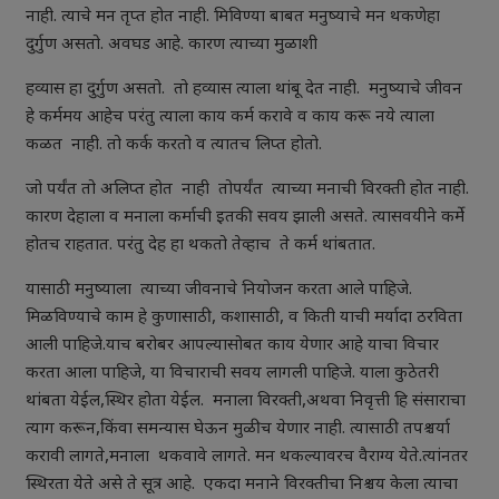
नाही. त्याचे मन तृप्त होत नाही. मिविण्या बाबत मनुष्याचे मन थकणेहा
दुर्गुण असतो. अवघड आहे. कारण त्याच्या मुळाशी
हव्यास हा दुर्गुण असतो. तो हव्यास त्याला थांबू देत नाही. मनुष्याचे जीवन
हे कर्ममय आहेच परंतु त्याला काय कर्म करावे व काय करू नये त्याला
कळत नाही. तो कर्क करतो व त्यातच लिप्त होतो.
जो पर्यंत तो अलिप्त होत नाही तोपर्यंत त्याच्या मनाची विरक्ती होत नाही.
कारण देहाला व मनाला कर्माची इतकी सवय झाली असते. त्यासवयीने कर्मे
होतच राहतात. परंतु देह हा थकतो तेव्हाच ते कर्म थांबतात.
यासाठी मनुष्याला त्याच्या जीवनाचे नियोजन करता आले पाहिजे.
मिळविण्याचे काम हे कुणासाठी, कशासाठी, व किती याची मर्यादा ठरविता
आली पाहिजे.याच बरोबर आपल्यासोबत काय येणार आहे याचा विचार
करता आला पाहिजे, या विचाराची सवय लागली पाहिजे. याला कुठेतरी
थांबता येईल,स्थिर होता येईल. मनाला विरक्ती,अथवा निवृत्ती हि संसाराचा
त्याग करून,किंवा समन्यास घेऊन मुळीच येणार नाही. त्यासाठी तपश्चर्या
करावी लागते,मनाला थकवावे लागते. मन थकल्यावरच वैराग्य येते.त्यांनतर
स्थिरता येते असे ते सूत्र आहे. एकदा मनाने विरक्तीचा निश्चय केला त्याचा