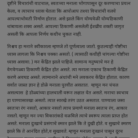
दृष्टीने विचारांची वाटचाल, स्वतःच्या मनाला भोगापासून दूर करण्याचा प्रयत्न
केला, व त्याचाच ध्यास घेतला कि आपोआप तश्या विचारांची वलये
आपल्याभोवती निर्माण होतात. असे झाले किंग योग्यवेळी योग्यठिकाणी
थांबायला शक्य असते. आपल्या ठिकाणी असलेली ईशव्रीय शक्ती जागृत
असली कि आपला निर्णय कधीच चुकत नाही.
निश्चय हा मनाने स्वीकारला म्हणजे तो पूर्णत्वाला जातो. कुठल्याही गोष्टीचा
ध्यास लागला कि निश्चय पक्का असतो. ( त्यासाठी कधीही चांगल्या गोष्टीचा
ध्यास असावा. ) मन केंद्रित झाले पाहिजे. सामान्य मनुष्याचे मन हे
वेगवेगळ्या ठिकाणी केंद्रित होत असते. त्या मनाला एकाच ठिकाणी केंद्रित
करणे अवघड असते. त्यामानाने अंधांची मने लवकरच केंद्रित होतात. कारण
सर्वात जास्त ज्ञान हे डोळे मनाला पुरवीत असतात. म्हणून मन चंचल
असल्यास हे डोळ्यांच्या हालचाली वरून लक्षात येत असते. मनाचा स्वभाव
हा पाण्यासारखा असतो. त्यात सारखे तरंग उठत असतात. पाण्याला जसा
स्वतःचा रंग नसतो, आकार नसतो त्याच प्रमाणे मनाला स्वतःच रंग, आकार
नसतो. म्हणून मन ज्या विकारांकडे वळविले त्याचे स्वरूप त्याला प्राप्त होत
असते. मनाला दुःखाचे प्रसंगाचे स्मरन झाले कि ते दुखी होते. व सुखाचे स्मरण
झाले कि ते आनंदित होते,व सुखावते. म्हणून मनाला दुःखानं पासून दूरच