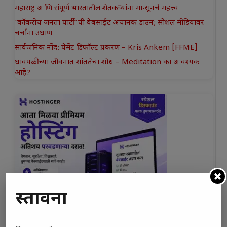
महाराष्ट्र आणि संपूर्ण भारतातील शेतकऱ्यांना मान्सूनचे महत्त्व
‘कॉकरोच जनता पार्टी’ची वेबसाईट अचानक डाउन; सोशल मीडियावर
चर्चांना उधाण
सार्वजनिक नोंद: पेमेंट डिफॉल्ट प्रकरण – Kris Ankem [FFME]
धावपळीच्या जीवनात शांततेचा शोध – Meditation का आवश्यक
आहे?
प्रस्तावना