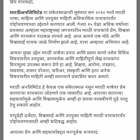
प्रिय वाचकहो,
मराठी अनलिमिटेड
या संकेतस्थळाची सुरुवात सन २०१० मध्ये मराठी
भाषा, साहित्य आणि उपयुक्त माहिती अधिकाधिक वाचकांपर्यंत
पोहोचवण्याच्या उद्देशाने करण्यात आली. गेल्या १५ पेक्षा अधिक वर्षांच्या
प्रवासात आम्हाला महाराष्ट्रासह जगभरातील मराठी वाचकांचे प्रेम, विश्वास
आणि भरभरून पाठबळ लाभले आहे. आज आमचे एक मोठे आणि
विश्वासार्ह वाचक जाळे निर्माण झाले आहे, याचा आम्हाला अभिमान आहे.
आमचा मुख्य उद्देश मराठी भाषेचा प्रचार आणि प्रसार करणे तसेच विविध
विषयांवरील उपयुक्त, ज्ञानवर्धक आणि माहितीपूर्ण लेख वाचकांना
विनामूल्य उपलब्ध करून देणे हा आहे. शिक्षण, आरोग्य, तंत्रज्ञान,
व्यवसाय, शासन योजना, करिअर, संस्कृती आणि इतर अनेक
विषयांवरील माहिती आम्ही सातत्याने प्रकाशित करत असतो.
मराठी अनलिमिटेड हे केवळ एक संकेतस्थळ नसून मराठी भाषेवर प्रेम
करणाऱ्या वाचकांना जोडणारे एक व्यासपीठ आहे. आपल्या सततच्या
सहकार्यामुळे आणि विश्वासामुळेच आम्ही हा प्रवास यशस्वीपणे पुढे चालू
ठेवू शकलो आहोत.
यापुढेही दर्जेदार, विश्वासार्ह आणि उपयुक्त माहिती मराठी वाचकांपर्यंत
पोहोचवण्यासाठी आम्ही कटिबद्ध आहोत.
आपल्या प्रेम आणि सहकार्याबद्दल मनःपूर्वक धन्यवाद.