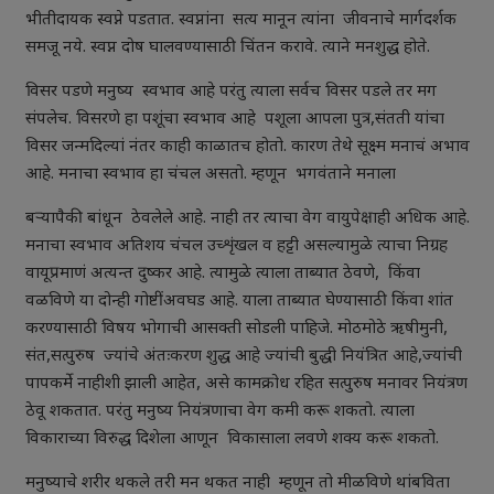
भीतीदायक स्वप्ने पडतात. स्वप्नांना सत्य मानून त्यांना जीवनाचे मार्गदर्शक
समजू नये. स्वप्न दोष घालवण्यासाठी चिंतन करावे. त्याने मनशुद्ध होते.
विसर पडणे मनुष्य स्वभाव आहे परंतु त्याला सर्वच विसर पडले तर मग
संपलेच. विसरणे हा पशूंचा स्वभाव आहे पशूला आपला पुत्र,संतती यांचा
विसर जन्मदिल्यां नंतर काही काळातच होतो. कारण तेथे सूक्ष्म मनाचं अभाव
आहे. मनाचा स्वभाव हा चंचल असतो. म्हणून भगवंताने मनाला
बऱ्यापैकी बांधून ठेवलेले आहे. नाही तर त्याचा वेग वायुपेक्षाही अधिक आहे.
मनाचा स्वभाव अतिशय चंचल उच्शृंखल व हट्टी असल्यामुळे त्याचा निग्रह
वायूप्रमाणं अत्यन्त दुष्कर आहे. त्यामुळे त्याला ताब्यात ठेवणे, किंवा
वळविणे या दोन्ही गोष्टींअवघड आहे. याला ताब्यात घेण्यासाठी किंवा शांत
करण्यासाठी विषय भोगाची आसक्ती सोडली पाहिजे. मोठमोठे ऋषीमुनी,
संत,सत्पुरुष ज्यांचे अंतःकरण शुद्ध आहे ज्यांची बुद्धी नियंत्रित आहे,ज्यांची
पापकर्मे नाहीशी झाली आहेत, असे कामक्रोध रहित सत्पुरुष मनावर नियंत्रण
ठेवू शकतात. परंतु मनुष्य नियंत्रणाचा वेग कमी करू शकतो. त्याला
विकाराच्या विरुद्ध दिशेला आणून विकासाला लवणे शक्य करू शकतो.
मनुष्याचे शरीर थकले तरी मन थकत नाही म्हणून तो मीळविणे थांबविता