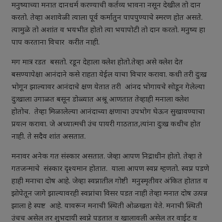
मनुष्याच्या मनात दानधर्म करण्याची कर्तव्य भावना नसून देखील तो दान
करतो. तेव्हा अशावेळी त्याला पूर्व कर्मातुन पापपुण्याचे स्मरण होत असते.
त्यामुळे तो अशांत व भयभीत होतो त्या भयापोटी तो दान करतो. मनुष्य हा
पाप करताना विचार करीत नाही.
मग मात्र रडत बसतो. रडून देहाला क्लेश होतो.तेव्हा असे क्लेश देत
बसण्यापेक्षा आनंदाने कसे राहता येईल याचा विचार करावा. कधी तरी दुःख
भोगून झाल्यावर आनंदाचे क्षण येतात तरी आंनद भोगायचे सोडून गेलेल्या
दुःखाला उगाळत बसून डोळ्यात अश्रू आणतात तेव्हाही मनाला क्लेश
होतोच. तेव्हा मिळालेल्या आनंदाच्या क्षणाचा उपभोग घेऊन सुखावण्याचा
प्रयत्न करावा. जे अध्यात्मची उंच पायरी गाठतात,त्यांना दुःख कधीच होत
नाही. ते सदैव शांत असतात.
मनावर अनेक गत संस्कार असतात. जेव्हा आपण निद्राधीन होतो. तेव्हा ते
गतजन्माचे संस्कार दृश्यमान होतात. याला आपण स्वप्न म्हणतो. स्वप्न पडणे
हाही मनाचा दोष आहे. जेव्हा स्वप्नातील गोष्टी मनुस्मृतीवर अंकित होतात व
झोपेतून जागे झाल्यावरही स्वप्नांचा विसर पडत नाही तेव्हा मनात दोष उत्पन्न
झाला हे स्पष्ट आहे. यावरून मनाची स्थिती ओळखता येते. मनाची स्थिती
उंचच असेल तर शुभदायी स्वप्ने पडतात व खालावली असेल तर वाईट व