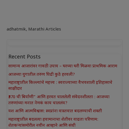
adhatmik
,
Marathi Articles
Recent Posts
सामान्य आजारांवर गावठी उपाय – घरच्या घरी मिळवा प्राथमिक आराम
आजच्या युगातील तरुण पिढी कुठे हरवली?
महाराष्ट्रातील किल्ल्यांचे महत्त्व : स्वराज्याच्या वैभवशाली इतिहासाचे
साक्षीदार
₹370 ची बिर्याणी” आणि हरवत चाललेली संवेदनशीलता : आजच्या
तरुणांच्या मनात नेमकं काय चाललंय?
यश आणि आत्मविश्वास: स्वप्नांना वास्तवात बदलण्याची शक्ती
महाराष्ट्रातील बदलत्या हवामानाचा शेतीवर वाढता परिणाम:
शेतकऱ्यांसमोरील नवीन आव्हाने आणि संधी