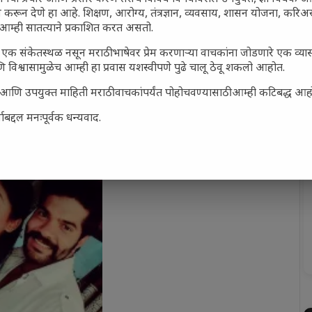
 करून देणे हा आहे. शिक्षण, आरोग्य, तंत्रज्ञान, व्यवसाय, शासन योजना, करि
आम्ही सातत्याने प्रकाशित करत असतो.
एक संकेतस्थळ नसून मराठी भाषेवर प्रेम करणाऱ्या वाचकांना जोडणारे एक व्
 विश्वासामुळेच आम्ही हा प्रवास यशस्वीपणे पुढे चालू ठेवू शकलो आहोत.
सार्ह आणि उपयुक्त माहिती मराठी वाचकांपर्यंत पोहोचवण्यासाठी आम्ही कटिबद्ध आह
बद्दल मनःपूर्वक धन्यवाद.