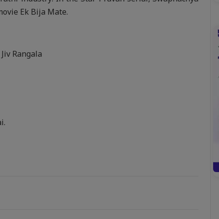
movie Ek Bija Mate.
 Jiv Rangala
i.