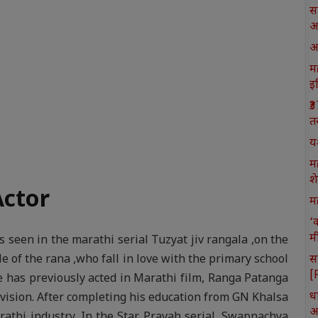
स
आ
आ
मह
इ
₹
त
य
म
श
Actor
मह
‘
म
s seen in the marathi serial Tuzyat jiv rangala ,on the
स
le of the rana ,who fall in love with the primary school
[
e has previously acted in Marathi film, Ranga Patanga
ध
evision. After completing his education from GN Khalsa
आ
athi industry. In the Star Pravah serial, Swapnachya