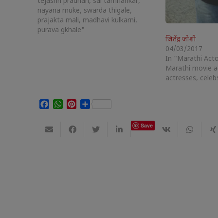
tejashri pradhan, sai tamhankar,
nayana muke, swarda thigale,
prajakta mali, madhavi kulkarni,
purava gkhale"
जितेंद्र जोशी
04/03/2017
In "Marathi Acto
Marathi movie a
actresses, celeb
Facebook
WhatsApp
Pinterest
Share
Save