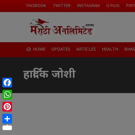
FACEBOOK
TWITTER
INSTAGRAM
G PLUS
PIN
HOME
UPDATES
ARTICLES
HEALTH
BHA
हार्दिक जोशी
Facebook
WhatsApp
Pinterest
Share