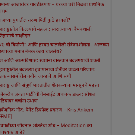
ामान्य आजारांवर गावठी उपाय – घरच्या घरी मिळवा प्राथमिक
राम
जच्या युगातील तरुण पिढी कुठे हरवली?
ाराष्ट्रातील किल्ल्यांचे महत्त्व : स्वराज्याच्या वैभवशाली
तिहासाचे साक्षीदार
370 ची बिर्याणी” आणि हरवत चाललेली संवेदनशीलता : आजच्या
रुणांच्या मनात नेमकं काय चाललंय?
श आणि आत्मविश्वास: स्वप्नांना वास्तवात बदलण्याची शक्ती
हाराष्ट्रातील बदलत्या हवामानाचा शेतीवर वाढता परिणाम:
ेतकऱ्यांसमोरील नवीन आव्हाने आणि संधी
ाराष्ट्र आणि संपूर्ण भारतातील शेतकऱ्यांना मान्सूनचे महत्त्व
कॉकरोच जनता पार्टी’ची वेबसाईट अचानक डाउन; सोशल
ीडियावर चर्चांना उधाण
ार्वजनिक नोंद: पेमेंट डिफॉल्ट प्रकरण – Kris Ankem
FFME]
ावपळीच्या जीवनात शांततेचा शोध – Meditation का
वश्यक आहे?