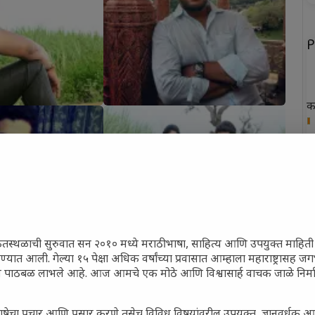
P
क
ख
फ
न
त
ेतस्थळाची सुरुवात सन २०१० मध्ये मराठी भाषा, साहित्य आणि उपयुक्त माहित
रण्यात आली. गेल्या १५ पेक्षा अधिक वर्षांच्या प्रवासात आम्हाला महाराष्ट्रासह 
ून पाठबळ लाभले आहे. आज आमचे एक मोठे आणि विश्वासार्ह वाचक जाळे निर्म
P
ाषेचा प्रचार आणि प्रसार करणे तसेच विविध विषयांवरील उपयुक्त, ज्ञानवर्धक आ