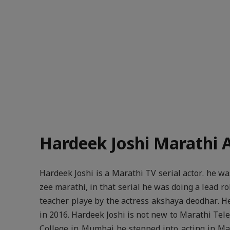
Hardeek Joshi Marathi 
Hardeek Joshi is a Marathi TV serial actor. he wa
zee marathi, in that serial he was doing a lead ro
teacher playe by the actress akshaya deodhar. H
in 2016. Hardeek Joshi is not new to Marathi Tel
College in Mumbai he stepped into acting in Mar