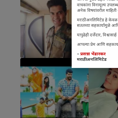
वाचकांना विनामूल्य उपलब्ध
अनेक विषयांवरील माहिती 
मराठी अनलिमिटेड हे केवळ 
सततच्या सहकार्यामुळे आणि
यापुढेही दर्जेदार, विश्वा
आपल्या प्रेम आणि सहकार्या
–
प्रसन्ना भेंडारकर
मराठी अनलिमिटेड