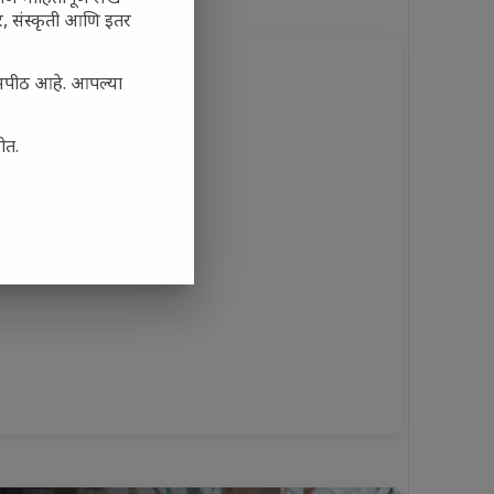
अर, संस्कृती आणि इतर
यासपीठ आहे. आपल्या
ोत.