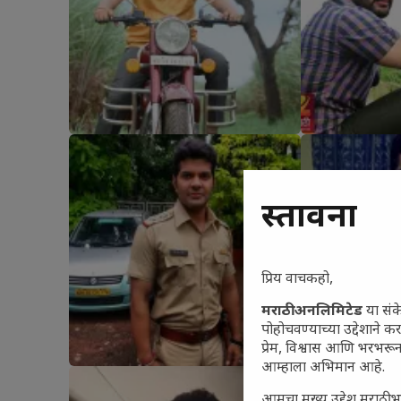
प्रस्तावना
प्रिय वाचकहो,
मराठी अनलिमिटेड
या संक
पोहोचवण्याच्या उद्देशाने क
प्रेम, विश्वास आणि भरभर
आम्हाला अभिमान आहे.
आमचा मुख्य उद्देश मराठी भ