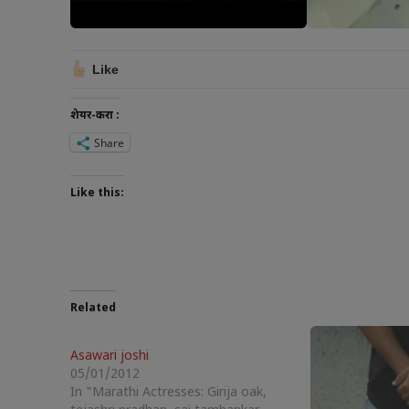
Like
शेयर-करा :
Share
Like this:
Related
Asawari joshi
05/01/2012
In "Marathi Actresses: Girija oak,