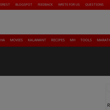
TEREST
BLOGSPOT
FEEDBACK
WRITE FOR US
QUESTIONS
SHA
MOVIES
KALAWANT
RECIPES
MH
TOOLS
MARATH
R