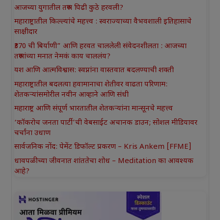
आजच्या युगातील तरुण पिढी कुठे हरवली?
महाराष्ट्रातील किल्ल्यांचे महत्त्व : स्वराज्याच्या वैभवशाली इतिहासाचे
साक्षीदार
₹370 ची बिर्याणी” आणि हरवत चाललेली संवेदनशीलता : आजच्या
तरुणांच्या मनात नेमकं काय चाललंय?
यश आणि आत्मविश्वास: स्वप्नांना वास्तवात बदलण्याची शक्ती
महाराष्ट्रातील बदलत्या हवामानाचा शेतीवर वाढता परिणाम:
शेतकऱ्यांसमोरील नवीन आव्हाने आणि संधी
महाराष्ट्र आणि संपूर्ण भारतातील शेतकऱ्यांना मान्सूनचे महत्त्व
‘कॉकरोच जनता पार्टी’ची वेबसाईट अचानक डाउन; सोशल मीडियावर
चर्चांना उधाण
सार्वजनिक नोंद: पेमेंट डिफॉल्ट प्रकरण – Kris Ankem [FFME]
धावपळीच्या जीवनात शांततेचा शोध – Meditation का आवश्यक
आहे?