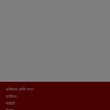
अधिकार आणि वापर
जाहिरात
माहिती