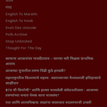
विशेष
संग्रह
English To Marathi
English To Hindi
Kruti Dev Unicode
Polls Archive
Shop Unlimited
Thought For The Day
सामान्य आजारांवर गावठी उपाय – घरच्या घरी मिळवा प्राथमिक
आराम
आजच्या युगातील तरुण पिढी कुठे हरवली?
महाराष्ट्रातील किल्ल्यांचे महत्त्व : स्वराज्याच्या वैभवशाली इतिहासाचे
साक्षीदार
₹370 ची बिर्याणी” आणि हरवत चाललेली संवेदनशीलता : आजच्या
तरुणांच्या मनात नेमकं काय चाललंय?
यश आणि आत्मविश्वास: स्वप्नांना वास्तवात बदलण्याची शक्ती