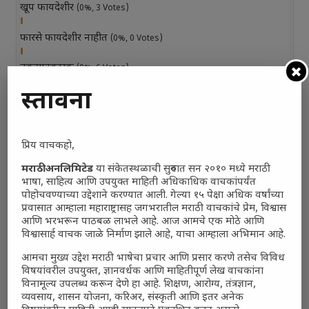
खूप फायदेशीर
(0%, 3 Votes)
फारसे फायदेशीर नाहीत
(0%, 0 Votes)
नुकसानकारक
(0%, 6 Votes)
प्रस्तावना
तटस्थ
(0%, 3 Votes)
Total Voters:
0
प्रिय वाचकहो,
Polls Archive
मराठी अनलिमिटेड
या संकेतस्थळाची सुरुवात सन २०१० मध्ये मराठी
भाषा, साहित्य आणि उपयुक्त माहिती अधिकाधिक वाचकांपर्यंत
पोहोचवण्याच्या उद्देशाने करण्यात आली. गेल्या १५ पेक्षा अधिक वर्षांच्या
प्रवासात आम्हाला महाराष्ट्रासह जगभरातील मराठी वाचकांचे प्रेम, विश्वास
आणि भरभरून पाठबळ लाभले आहे. आज आमचे एक मोठे आणि
विश्वासार्ह वाचक जाळे निर्माण झाले आहे, याचा आम्हाला अभिमान आहे.
आमचा मुख्य उद्देश मराठी भाषेचा प्रचार आणि प्रसार करणे तसेच विविध
विषयांवरील उपयुक्त, ज्ञानवर्धक आणि माहितीपूर्ण लेख वाचकांना
विनामूल्य उपलब्ध करून देणे हा आहे. शिक्षण, आरोग्य, तंत्रज्ञान,
व्यवसाय, शासन योजना, करिअर, संस्कृती आणि इतर अनेक