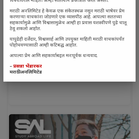
विषयांवरील माहिती आम्ही सातत्याने प्रकाशित करत असतो.
मराठी अनलिमिटेड हे केवळ एक संकेतस्थळ नसून मराठी भाषेवर प्रेम
करणाऱ्या वाचकांना जोडणारे एक व्यासपीठ आहे. आपल्या सततच्या
सहकार्यामुळे आणि विश्वासामुळेच आम्ही हा प्रवास यशस्वीपणे पुढे चालू
ठेवू शकलो आहोत.
यापुढेही दर्जेदार, विश्वासार्ह आणि उपयुक्त माहिती मराठी वाचकांपर्यंत
पोहोचवण्यासाठी आम्ही कटिबद्ध आहोत.
आपल्या प्रेम आणि सहकार्याबद्दल मनःपूर्वक धन्यवाद.
–
प्रसन्ना भेंडारकर
मराठी अनलिमिटेड