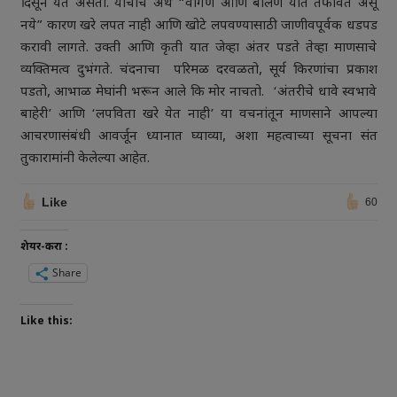
दिसून येत असतो. याचाच अर्थ “वागणे आणि बोलणे यात तफावत असू
नये” कारण खरे लपत नाही आणि खोटे लपवण्यासाठी जाणीवपूर्वक धडपड
करावी लागते. उक्ती आणि कृती यात जेव्हा अंतर पडते तेव्हा माणसाचे
व्यक्तिमत्व दुभंगते. चंदनाचा परिमळ दरवळतो, सूर्य किरणांचा प्रकाश
पडतो, आभाळ मेघांनी भरून आले कि मोर नाचतो. ‘अंतरीचे धावे स्वभावे
बाहेरी’ आणि ‘लपविता खरे येत नाही’ या वचनांतून माणसाने आपल्या
आचरणासंबंधी आवर्जून ध्यानात घ्याव्या, अशा महत्वाच्या सूचना संत
तुकारामांनी केलेल्या आहेत.
Like
60
शेयर-करा :
Share
Like this: