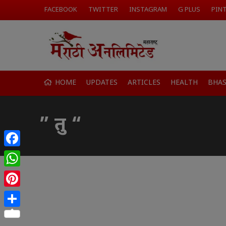
FACEBOOK
TWITTER
INSTAGRAM
G PLUS
PIN
HOME
UPDATES
ARTICLES
HEALTH
BHA
” तु “
Facebook
WhatsApp
Pinterest
Share