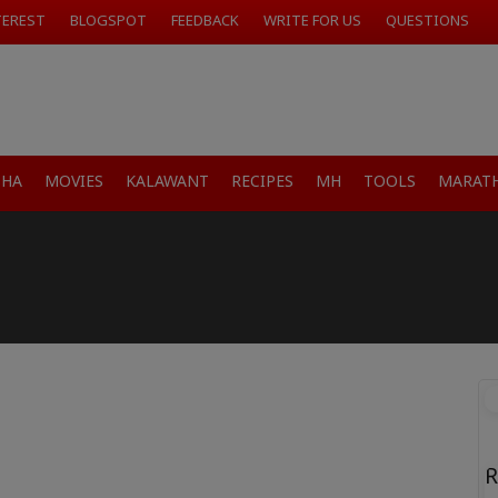
TEREST
BLOGSPOT
FEEDBACK
WRITE FOR US
QUESTIONS
SHA
MOVIES
KALAWANT
RECIPES
MH
TOOLS
MARATH
R