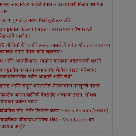
ामान्य आजारांवर गावठी उपाय – घरच्या घरी मिळवा प्राथमिक
राम
जच्या युगातील तरुण पिढी कुठे हरवली?
ाराष्ट्रातील किल्ल्यांचे महत्त्व : स्वराज्याच्या वैभवशाली
तिहासाचे साक्षीदार
370 ची बिर्याणी” आणि हरवत चाललेली संवेदनशीलता : आजच्या
रुणांच्या मनात नेमकं काय चाललंय?
श आणि आत्मविश्वास: स्वप्नांना वास्तवात बदलण्याची शक्ती
हाराष्ट्रातील बदलत्या हवामानाचा शेतीवर वाढता परिणाम:
ेतकऱ्यांसमोरील नवीन आव्हाने आणि संधी
ाराष्ट्र आणि संपूर्ण भारतातील शेतकऱ्यांना मान्सूनचे महत्त्व
कॉकरोच जनता पार्टी’ची वेबसाईट अचानक डाउन; सोशल
ीडियावर चर्चांना उधाण
ार्वजनिक नोंद: पेमेंट डिफॉल्ट प्रकरण – Kris Ankem [FFME]
ावपळीच्या जीवनात शांततेचा शोध – Meditation का
वश्यक आहे?