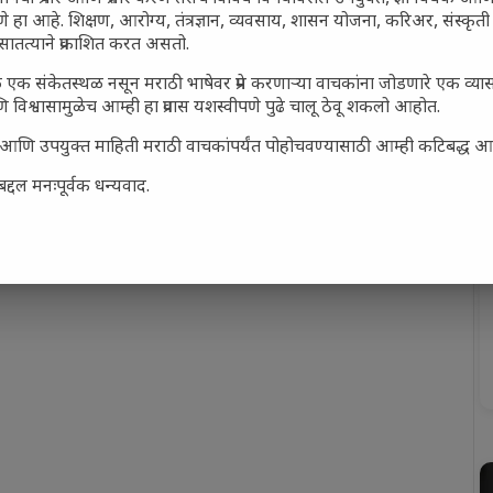
णे हा आहे. शिक्षण, आरोग्य, तंत्रज्ञान, व्यवसाय, शासन योजना, करिअर, संस्
सातत्याने प्रकाशित करत असतो.
एक संकेतस्थळ नसून मराठी भाषेवर प्रेम करणाऱ्या वाचकांना जोडणारे एक व्य
विश्वासामुळेच आम्ही हा प्रवास यशस्वीपणे पुढे चालू ठेवू शकलो आहोत.
hi Kavita
सार्ह आणि उपयुक्त माहिती मराठी वाचकांपर्यंत पोहोचवण्यासाठी आम्ही कटिबद्ध 
द्दल मनःपूर्वक धन्यवाद.