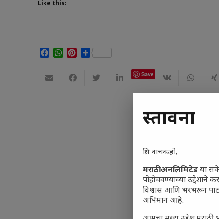
Like this:
Facebook
WhatsApp
Pinterest
Share
Save
प्रस्तावना
प्रिय वाचकहो,
मराठी अनलिमिटेड
या संक
पोहोचवण्याच्या उद्देशाने कर
विश्वास आणि भरभरून पाठ
अभिमान आहे.
आमचा मुख्य उद्देश मराठी भ