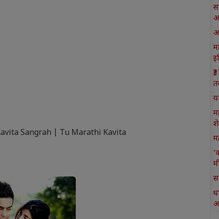
स
आ
आ
मह
इ
₹
त
य
म
श
avita Sangrah | Tu Marathi Kavita
मह
‘
म
स
ध
आ