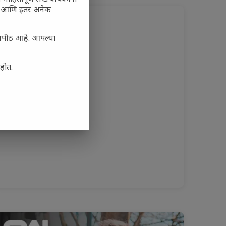
कृती आणि इतर अनेक
ासपीठ आहे. आपल्या
आहोत.