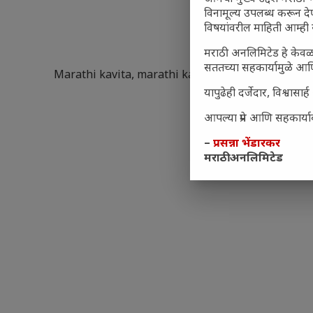
विनामूल्य उपलब्ध करून दे
विषयांवरील माहिती आम्ही 
मराठी अनलिमिटेड हे केवळ 
सततच्या सहकार्यामुळे आणि 
Marathi kavita
,
marathi kavita sangrah
,
Tu Marat
यापुढेही दर्जेदार, विश्वा
आपल्या प्रेम आणि सहकार्याब
–
प्रसन्ना भेंडारकर
मराठी अनलिमिटेड