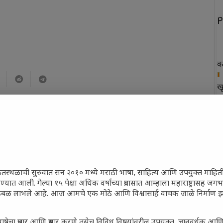
P
क
ख
फ
न
त
ेतस्थळाची सुरुवात सन २०१० मध्ये मराठी भाषा, साहित्य आणि उपयुक्त माहित
ण्यात आली. गेल्या १५ पेक्षा अधिक वर्षांच्या प्रवासात आम्हाला महाराष्ट्रासह जगभर
बळ लाभले आहे. आज आमचे एक मोठे आणि विश्वासार्ह वाचक जाळे निर्माण झा
P
ाषेचा प्रचार आणि प्रसार करणे तसेच विविध विषयांवरील उपयुक्त, ज्ञानवर्धक आणि