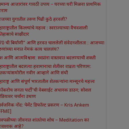
ामान्य आजारांवर गावठी उपाय – घरच्या घरी मिळवा प्राथमिक
राम
जच्या युगातील तरुण पिढी कुठे हरवली?
ाराष्ट्रातील किल्ल्यांचे महत्त्व : स्वराज्याच्या वैभवशाली
तिहासाचे साक्षीदार
370 ची बिर्याणी” आणि हरवत चाललेली संवेदनशीलता : आजच्या
रुणांच्या मनात नेमकं काय चाललंय?
श आणि आत्मविश्वास: स्वप्नांना वास्तवात बदलण्याची शक्ती
हाराष्ट्रातील बदलत्या हवामानाचा शेतीवर वाढता परिणाम:
ेतकऱ्यांसमोरील नवीन आव्हाने आणि संधी
ाराष्ट्र आणि संपूर्ण भारतातील शेतकऱ्यांना मान्सूनचे महत्त्व
कॉकरोच जनता पार्टी’ची वेबसाईट अचानक डाउन; सोशल
ीडियावर चर्चांना उधाण
ार्वजनिक नोंद: पेमेंट डिफॉल्ट प्रकरण – Kris Ankem
FFME]
ावपळीच्या जीवनात शांततेचा शोध – Meditation का
वश्यक आहे?