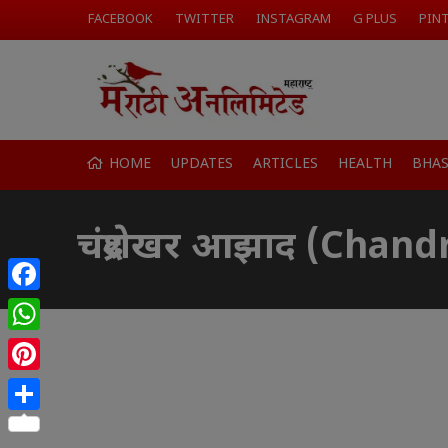
FACEBOOK
TWITTER
INSTAGRAM
G PLUS
PIN
HOME
UPDATES
ARTICLES
HEALTH
BHA
चंद्रशेखर आझाद (Chan
Facebook
WhatsApp
Pinterest
Share