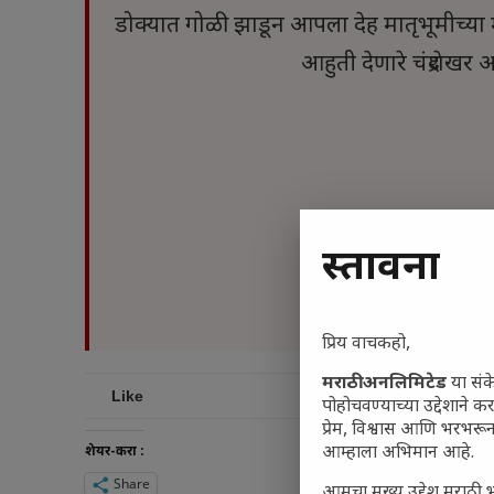
डोक्यात गोळी झाडून आपला देह मातृभूमीच्या मां
आहुती देणारे चंद्रशेखर
प्रस्तावना
प्रिय वाचकहो,
मराठी अनलिमिटेड
या संक
Like
पोहोचवण्याच्या उद्देशाने क
प्रेम, विश्वास आणि भरभर
आम्हाला अभिमान आहे.
शेयर-करा :
Share
आमचा मुख्य उद्देश मराठी भ