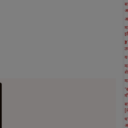
स
आ
आ
मह
इ
₹
त
य
म
श
मह
‘
म
स
[
ध
आ