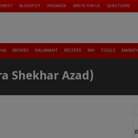
TEREST
BLOGSPOT
FEEDBACK
WRITE FOR US
QUESTIONS
SHA
MOVIES
KALAWANT
RECIPES
MH
TOOLS
MARATH
dra Shekhar Azad)
R