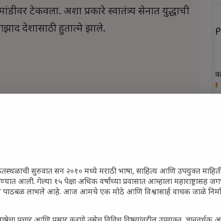
डीवर टेकवला. अशा प्रकारे स्वातंत्र्य सेनात युद्धाची
 आझाद देशासाठी हुतात्मे झाले.
P
क
ख
फ
न
त
ेतस्थळाची सुरुवात सन २०१० मध्ये मराठी भाषा, साहित्य आणि उपयुक्त माहित
356
6
4
रण्यात आली. गेल्या १५ पेक्षा अधिक वर्षांच्या प्रवासात आम्हाला महाराष्ट्रासह
ून पाठबळ लाभले आहे. आज आमचे एक मोठे आणि विश्वासार्ह वाचक जाळे निर्म
P
ाषेचा प्रचार आणि प्रसार करणे तसेच विविध विषयांवरील उपयुक्त, ज्ञानवर्धक 