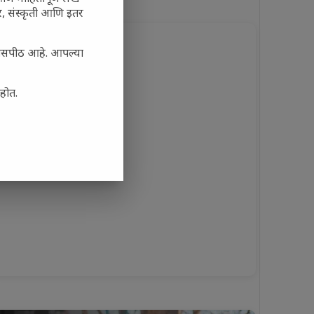
अर, संस्कृती आणि इतर
्यासपीठ आहे. आपल्या
आहोत.