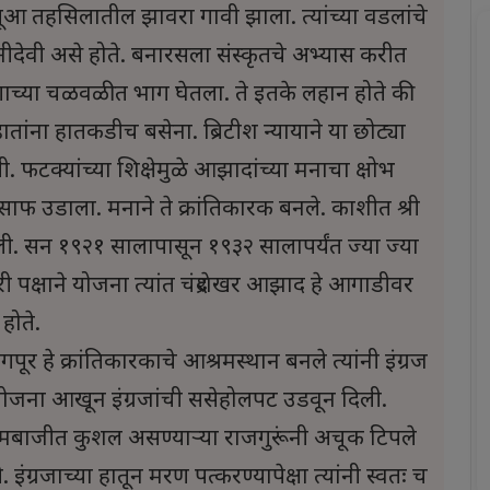
ूआ तहसिलातील झावरा गावी झाला. त्यांच्या वडलांचे
ीदेवी असे होते. बनारसला संस्कृतचे अभ्यास करीत
ेभंगाच्या चळवळीत भाग घेतला. ते इतके लहान होते की
 हातांना हातकडीच बसेना. ब्रिटीश न्यायाने या छोट्या
 फटक्यांच्या शिक्षेमुळे आझादांच्या मनाचा क्षोभ
ाफ उडाला. मनाने ते क्रांतिकारक बनले. काशीत श्री
ा दिली. सन १९२१ सालापासून १९३२ सालापर्यंत ज्या ज्या
री पक्षाने योजना त्यांत चंद्रशेखर आझाद हे आगाडीवर
होते.
र हे क्रांतिकारकाचे आश्रमस्थान बनले त्यांनी इंग्रज
ा योजना आखून इंग्रजांची ससेहोलपट उडवून दिली.
 वेळी नेमबाजीत कुशल असण्याऱ्या राजगुरूंनी अचूक टिपले
इंग्रजाच्या हातून मरण पत्करण्यापेक्षा त्यांनी स्वतः च