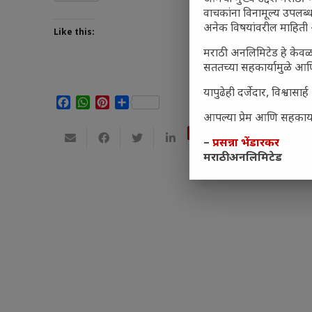
वाचकांना विनामूल्य उपलब्ध
अनेक विषयांवरील माहिती 
Like this:
मराठी अनलिमिटेड हे केवळ
सततच्या सहकार्यामुळे आणि
यापुढेही दर्जेदार, विश्वा
Facebook
WhatsApp
Pinterest
Share
आपल्या प्रेम आणि सहकार्या
Save
–
प्रसन्ना भेंडारकर
मराठी अनलिमिटेड