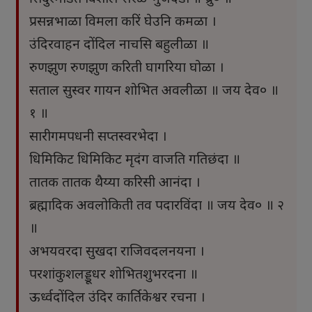
प्रसन्नभाळा विमला करिं घेउनि कमळा ।
उंदिरवाहन दोंदिल नाचसि बहुलीळा ॥
रुणझुण रुणझुण करिती घागरिया घोळा ।
सताल सुस्वर गायन शोभित अवलीळा ॥ जय देव० ॥
१ ॥
सारीगमपधनी सप्तस्वरभेदा ।
धिमिकिट धिमिकिट मृदंग वाजति गतिछंदा ॥
तातक तातक थैय्या करिसी आनंदा ।
ब्रह्मादिक अवलोकिती तव पदारविंदा ॥ जय देव० ॥ २
॥
अभयवरदा सुखदा राजिवदलनयना ।
परशांकुशलड्डूधर शोभितशुभरदना ॥
ऊर्ध्वदोंदिल उंदिर कार्तिकेश्वर रचना ।