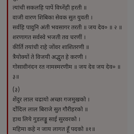
त्यांची सकलहि पापें विघ्नेंही हरती ॥
वाजी वारण शिबिका सेवक सुत युवती ।
सर्वहि पावुनि अंती भवसागर तरती ॥ जय देव० ॥ २ ॥
शरणागत सर्वस्वे भजती तव चरणीं ।
कीर्ति तयांची राहे जोंवर शाशितरणी ॥
त्रैयोक्यों ते विजयी अद्भुत हे करणी ।
गोसावीनंदन रत नामस्मरणीम ॥ जय देव जय देव० ॥
३॥
(३)
शेंदुर लाल चढायो अच्छा गजमुखको ।
दोंंदिल लाल बिराजे सुत गौरीहरको ॥
हाथ लिये गुडलड्डू साई सुरवरको ।
महिमा कहे न जाय लागत हूँ पदको ॥१॥