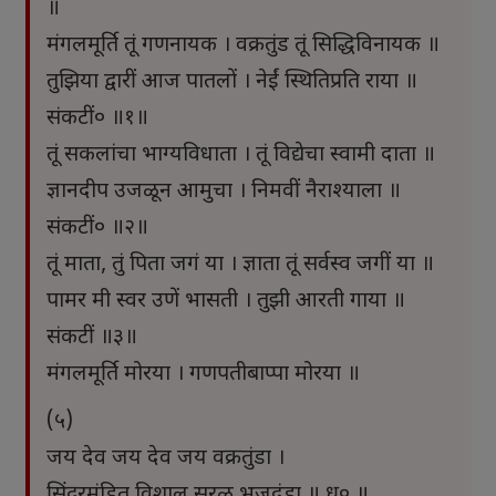
॥
मंगलमूर्ति तूं गणनायक । वक्रतुंड तूं सिद्धिविनायक ॥
तुझिया द्वारीं आज पातलों । नेईं स्थितिप्रति राया ॥
संकटीं० ॥१॥
तूं सकलांचा भाग्यविधाता । तूं विद्येचा स्वामी दाता ॥
ज्ञानदीप उजळून आमुचा । निमवीं नैराश्याला ॥
संकटीं० ॥२॥
तूं माता, तुं पिता जगं या । ज्ञाता तूं सर्वस्व जगीं या ॥
पामर मी स्वर उणें भासती । तुझी आरती गाया ॥
संकटीं ॥३॥
मंगलमूर्ति मोरया । गणपतीबाप्पा मोरया ॥
(५)
जय देव जय देव जय वक्रतुंडा ।
सिंदुरमंडित विशाल सरळ भुजदंडा ॥ ध्रु० ॥