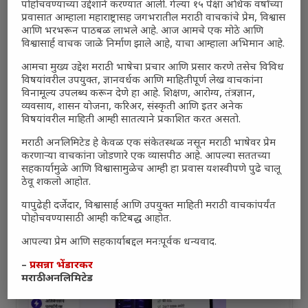
पोहोचवण्याच्या उद्देशाने करण्यात आली. गेल्या १५ पेक्षा अधिक वर्षांच्या
तरुणांच्या मनात नेमकं काय चाललंय?
प्रवासात आम्हाला महाराष्ट्रासह जगभरातील मराठी वाचकांचे प्रेम, विश्वास
यश आणि आत्मविश्वास: स्वप्नांना वास्तवात बदलण्याची शक्ती
आणि भरभरून पाठबळ लाभले आहे. आज आमचे एक मोठे आणि
विश्वासार्ह वाचक जाळे निर्माण झाले आहे, याचा आम्हाला अभिमान आहे.
महाराष्ट्रातील बदलत्या हवामानाचा शेतीवर वाढता परिणाम:
शेतकऱ्यांसमोरील नवीन आव्हाने आणि संधी
आमचा मुख्य उद्देश मराठी भाषेचा प्रचार आणि प्रसार करणे तसेच विविध
विषयांवरील उपयुक्त, ज्ञानवर्धक आणि माहितीपूर्ण लेख वाचकांना
महाराष्ट्र आणि संपूर्ण भारतातील शेतकऱ्यांना मान्सूनचे महत्त्व
विनामूल्य उपलब्ध करून देणे हा आहे. शिक्षण, आरोग्य, तंत्रज्ञान,
‘कॉकरोच जनता पार्टी’ची वेबसाईट अचानक डाउन; सोशल मीडियावर
व्यवसाय, शासन योजना, करिअर, संस्कृती आणि इतर अनेक
चर्चांना उधाण
विषयांवरील माहिती आम्ही सातत्याने प्रकाशित करत असतो.
सार्वजनिक नोंद: पेमेंट डिफॉल्ट प्रकरण – Kris Ankem [FFME]
मराठी अनलिमिटेड हे केवळ एक संकेतस्थळ नसून मराठी भाषेवर प्रेम
धावपळीच्या जीवनात शांततेचा शोध – Meditation का आवश्यक
करणाऱ्या वाचकांना जोडणारे एक व्यासपीठ आहे. आपल्या सततच्या
सहकार्यामुळे आणि विश्वासामुळेच आम्ही हा प्रवास यशस्वीपणे पुढे चालू
आहे?
ठेवू शकलो आहोत.
यापुढेही दर्जेदार, विश्वासार्ह आणि उपयुक्त माहिती मराठी वाचकांपर्यंत
पोहोचवण्यासाठी आम्ही कटिबद्ध आहोत.
आपल्या प्रेम आणि सहकार्याबद्दल मनःपूर्वक धन्यवाद.
–
प्रसन्ना भेंडारकर
मराठी अनलिमिटेड