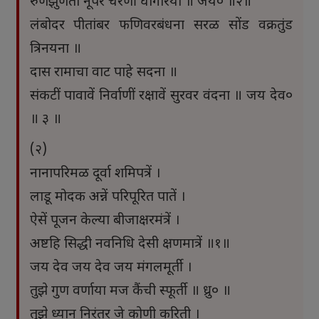
रुणझुणती नूपरें चरणीं घागरिया ॥ जय० ॥२॥
लंबोदर पीतांबर फणिवरबंधना सरळ सोंड वक्रतुंड
त्रिनयना ॥
दास रामाचा वाट पाहे सदना ॥
संकटीं पावावें निर्वाणीं रक्षावें सुरवर वंदना ॥ जय देव०
॥ ३ ॥
(२)
नानापरिमळ दूर्वा शमिपत्रें ।
लाडू मोदक अन्नें परिपूरित पातें ।
ऐसें पूजन केल्या बीजाक्षरमंत्रें ।
अष्टहि सिद्धी नवनिधि देसी क्षणमात्रें ॥१॥
जय देव जय देव जय मंगलमूर्ती ।
तुझे गुण वर्णाया मज कैंची स्फूर्ती ॥ ध्रु० ॥
तुझे ध्यान निरंतर जे कोणी करिती ।