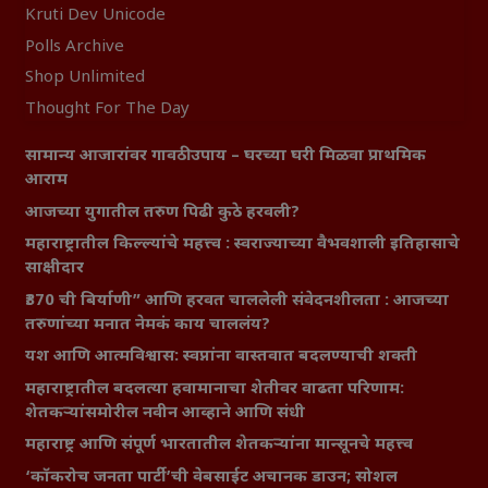
Kruti Dev Unicode
Polls Archive
Shop Unlimited
Thought For The Day
सामान्य आजारांवर गावठी उपाय – घरच्या घरी मिळवा प्राथमिक
आराम
आजच्या युगातील तरुण पिढी कुठे हरवली?
महाराष्ट्रातील किल्ल्यांचे महत्त्व : स्वराज्याच्या वैभवशाली इतिहासाचे
साक्षीदार
₹370 ची बिर्याणी” आणि हरवत चाललेली संवेदनशीलता : आजच्या
तरुणांच्या मनात नेमकं काय चाललंय?
यश आणि आत्मविश्वास: स्वप्नांना वास्तवात बदलण्याची शक्ती
महाराष्ट्रातील बदलत्या हवामानाचा शेतीवर वाढता परिणाम:
शेतकऱ्यांसमोरील नवीन आव्हाने आणि संधी
महाराष्ट्र आणि संपूर्ण भारतातील शेतकऱ्यांना मान्सूनचे महत्त्व
‘कॉकरोच जनता पार्टी’ची वेबसाईट अचानक डाउन; सोशल