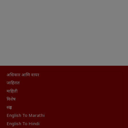
अधिकार आणि वापर
जाहिरात
माहिती
विशेष
संग्रह
English To Marathi
English To Hindi