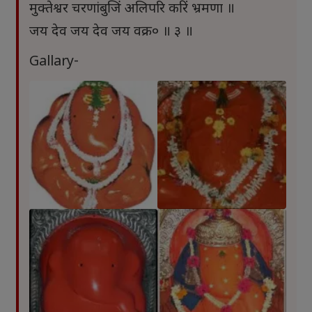
मुक्तेश्वर चरणांबुजिं अलिपरि करिं भ्रमणा ॥
जय देव जय देव जय वक्र० ॥ ३ ॥
Gallary-