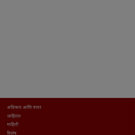
अधिकार आणि वापर
जाहिरात
माहिती
विशेष