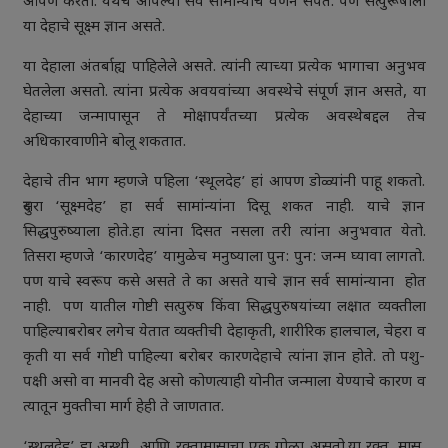
आपण करतो. येथेच आपल्या सर्व सामान्यांचे वर्णन संपते. पण सत्पुरूषांला
या देहाचे सूक्ष्म ज्ञान असते.
या देहाला अंतर्बाह्य पाहिलेले असते. त्यांनी त्याच्या प्रत्येक भागाचा अनुभव
घेतलेला असतो. त्यांना प्रत्येक अवयवांच्या अवस्थेचे संपूर्ण ज्ञान असते, या
देहाच्या जन्मापासून ते मोक्षापर्यंतच्या प्रत्येक अवस्थेबद्दल तेच
अधिकारवाणीने बोलू शकतात.
देहाचे तीन भाग म्हणजे पहिला ‘स्थूलदेह’ हां आपण डोळ्यांनी पाहू शकतो.
दुसरा ‘सूक्ष्मदेह’ हा सर्व सामांन्यांना दिसू शकत नाही. याचे ज्ञान
सिद्धपुरुष्याला होते.हा त्यांना दिसत नसला तरी त्यांना अनुभवात येतो.
तिसरा म्हणजे ‘कारणदेह’ यामुळेच मनुष्याला पुन: पुन: जन्म घ्यावा लागतो.
पण याचे स्वरूप कसे असते ते का असते याचे ज्ञान सर्व सामांन्याना होत
नाही. पण यातील गोष्टी सत्पुरुष किंवा सिद्धपुरुषयांच्या लक्षात व्यक्तीला
पाहिल्याबरोबर लगेच येतात व्यक्तीची देहाकृती, शारीरिक हालचाल, चेहरा व
कृती या सर्व गोष्टी पाहिल्या बरोबर कारणदेहाचे त्यांना ज्ञान होते. तो पशु-
पक्षी असो वा मानवी देह असो कोणत्याही योनीत जन्माला येण्याचे कारण व
त्यातून मुक्तीचा मार्ग हेही ते जाणतात.
‘स्थूलदेह’ हा अस्थी आणि रक्तामासाचा एक गोळा असतो.या रक्त, मास,