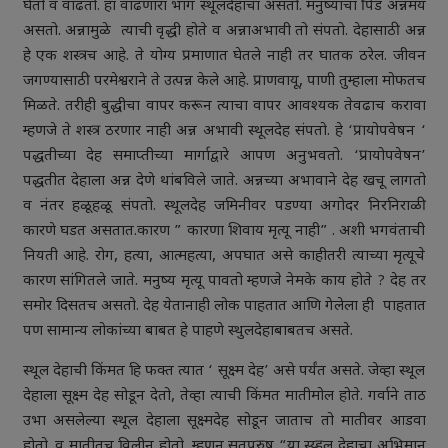
घेतो व वाढतो. हा वाढणारा भाग स्थूलदेहाचा असतो. मनुष्याचा पिंड अन्नमय
असतो. अन्नामुळे त्याची वृद्धी होते व अन्नाअभावी तो संपतो. देहासाठी अन्न
हे एक शस्त्रच आहे. ते योग्य प्रमाणात घेतले नाही तर घातक ठरेल. जीवन
जगण्यासाठी परमेश्वराने ते उत्पन्न केले आहे. प्राणवायू, पाणी तुम्हाला मोफतच
मिळते. तरीही बुद्धीचा वापर करून त्याचा वापर आवश्यक तेवढाच करावा
म्हणजे ते शस्त्र ठरणार नाही अन्न अभावी स्थूलदेह संपतो. हे ‘प्रायोपवेषन ‘
पद्धतीच्या देह समाप्तीच्या मार्गाद्वारे आपण अनुभवतो. ‘प्रायोपवेषन’
पद्धतीत देहाला अन्न देणे थांबविले जाते. अन्नच्या अभावाने देह खचू लागतो
व नंतर हळूहळू संपतो. स्थूलदेह जमिनीवर पडण्या अगोदर निरनिराळी
कारणे घडत असतात.कारण ” कारणा शिवाय मृत्यू नाही” . अशी भगवंताची
नियती आहे. रोग, हत्या, आत्महत्या, अपघात असे काहीतरी त्याच्या मृत्यूचे
कारण सांगितले जाते. मनुष्य मृत्यू पावतो म्हणजे नेमके काय होते ? देह तर
समोर दिसतच असतो. देह येतानाही लोक पाहतात आणि गेलेला ही पाहतात
पण सामान्य लोकांच्या बाबत हे पाहणे स्थुलदेहाबाबतच असते.
स्थूल देहाची किंमत हि फक्त त्यात ‘ सूक्ष्म देह’ असे पर्यंत असते. जेव्हा स्थूल
देहाला सूक्ष्म देह सोडून देतो, तेव्हा त्याची किंमत मातीमोल होते. गर्वाने ताठ
उभा असलेल्या स्थूल देहाला सूक्ष्मदेह सोडून जाताच तो मातीवर आडवा
होतो. व मातीतच विलीन होतो. म्हणून सतपुरुष “या स्य्हूल देहाचा अभिमान