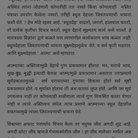
अस्थित त्यांना जोडणारी कोणतीही तार नसते किंवा कोणत्याही चलित
यंत्राचा उपयोग केलेला नसतो. तरीही स्थूल देहाला जिवंतपणाची भावना
कशी येते. ? हेच मोठे रहस्य आहे. ‘स्थूलदेह’ वाढतो, जगतो, हालचाल करतो,
तो प्रत्येक कृतीचा विचार करतो. स्थूल देहाचे सूक्ष्मतम कार्य कसे चालते. हे
मानवाला विज्ञांना द्वारे कळते पण त्यामागील कार्यकारण भाव कळत नाही.
स्थूलदेहाला जिवंतपणाची भावना सूक्ष्मदेहामुळेच येते. व सर्व कृती घडतात.
आणि सुक्ष्मदेहाला ‘ आत्मा’ असे म्हणतात.
आत्म्याच्या अस्तित्वामुळे देहाचे गुण प्रकाशमान होतात. मन, मनाचे भाव,
सुख-दु:ख, बुद्धी इत्यादी केवळ आत्म्यामुळे प्रकाशमान असतात ज्याप्रमाणे
सूर्यप्रकाशामुलळे सर्व चराचरांच्या गुणांचा विकास होतो सर्व सृष्टी
प्रकाशमान होते. व सूर्यास्त होताच ती अंध:कारात लुप्त होते. आणि जर सूर्य
उगवलाच नाही तर कोणत्याही सजीवाला त्याचे गुण विकसित करता येणार
नाही व त्याचे अस्तित्वच संपेल त्याच प्रमाणे आत्म्याच्या स्थूल देहातील
वास्तव्यामुळे त्याला जिवंतपणाची भावना येते.
विश्वाच्या अफाट पसार्याच विचार केला तर मनुष्य जीव अगदी शुद्र आहे.
अगदी छोटा जीव म्हणजे र्गभावस्थेतील जीव ! हा जीव मातेच्या मार्फत अन्न