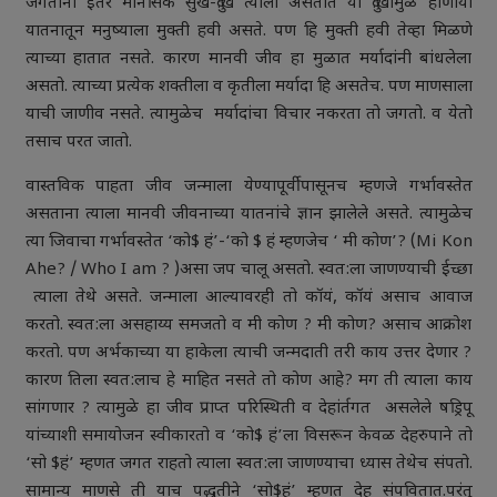
जगताना ईतर मानसिक सुख-दु:खे त्याला असतात या दु:खांमुळे होणार्या
यातनातून मनुष्याला मुक्ती हवी असते. पण हि मुक्ती हवी तेव्हा मिळणे
त्याच्या हातात नसते. कारण मानवी जीव हा मुळात मर्यादांनी बांधलेला
असतो. त्याच्या प्रत्येक शक्तीला व कृतीला मर्यादा हि असतेच. पण माणसाला
याची जाणीव नसते. त्यामुळेच मर्यादांचा विचार नकरता तो जगतो. व येतो
तसाच परत जातो.
वास्तविक पाहता जीव जन्माला येण्यापूर्वीपासूनच म्हणजे गर्भावस्तेत
असताना त्याला मानवी जीवनाच्या यातनांचे ज्ञान झालेले असते. त्यामुळेच
त्या जिवाचा गर्भावस्तेत ‘को$ हं’-‘को $ हं म्हणजेच ‘ मी कोण’? (Mi Kon
Ahe? / Who I am ? )असा जप चालू असतो. स्वत:ला जाणण्याची ईच्छा
त्याला तेथे असते. जन्माला आल्यावरही तो कॉयं, कॉयं असाच आवाज
करतो. स्वत:ला असहाय्य समजतो व मी कोण ? मी कोण? असाच आक्रोश
करतो. पण अर्भकाच्या या हाकेला त्याची जन्मदाती तरी काय उत्तर देणार ?
कारण तिला स्वत:लाच हे माहित नसते तो कोण आहे? मग ती त्याला काय
सांगणार ? त्यामुळे हा जीव प्राप्त परिस्थिती व देहांर्तगत असलेले षड्रिपू
यांच्याशी समायोजन स्वीकारतो व ‘को$ हं’ला विसरून केवळ देहरुपाने तो
‘सो $हं’ म्हणत जगत राहतो त्याला स्वत:ला जाणण्याचा ध्यास तेथेच संपतो.
सामान्य माणसे ती याच पद्धतीने ‘सो$हं’ म्हणत देह संपवितात.परंतु