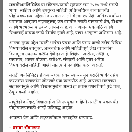
मराठी अनलिमिटेड
या संकेतस्थळाची सुरुवात सन २०१० मध्ये मराठी
भाषा, साहित्य आणि उपयुक्त माहिती अधिकाधिक वाचकांपर्यंत
पोहोचवण्याच्या उद्देशाने करण्यात आली. गेल्या १५ पेक्षा अधिक वर्षांच्या
प्रवासात आम्हाला महाराष्ट्रासह जगभरातील मराठी वाचकांचे प्रेम, विश्वास
आणि भरभरून पाठबळ लाभले आहे. आज आमचे एक मोठे आणि
विश्वासार्ह वाचक जाळे निर्माण झाले आहे, याचा आम्हाला अभिमान आहे.
आमचा मुख्य उद्देश मराठी भाषेचा प्रचार आणि प्रसार करणे तसेच विविध
विषयांवरील उपयुक्त, ज्ञानवर्धक आणि माहितीपूर्ण लेख वाचकांना
विनामूल्य उपलब्ध करून देणे हा आहे. शिक्षण, आरोग्य, तंत्रज्ञान,
व्यवसाय, शासन योजना, करिअर, संस्कृती आणि इतर अनेक
विषयांवरील माहिती आम्ही सातत्याने प्रकाशित करत असतो.
मराठी अनलिमिटेड हे केवळ एक संकेतस्थळ नसून मराठी भाषेवर प्रेम
करणाऱ्या वाचकांना जोडणारे एक व्यासपीठ आहे. आपल्या सततच्या
सहकार्यामुळे आणि विश्वासामुळेच आम्ही हा प्रवास यशस्वीपणे पुढे चालू
ठेवू शकलो आहोत.
Polls
यापुढेही दर्जेदार, विश्वासार्ह आणि उपयुक्त माहिती मराठी वाचकांपर्यंत
पोहोचवण्यासाठी आम्ही कटिबद्ध आहोत.
भारत–अमेरिका संबंध भारतासाठी फायदेशीर आहेत का?
आपल्या प्रेम आणि सहकार्याबद्दल मनःपूर्वक धन्यवाद.
काही प्रमाणात फायदेशीर
(0%, 0 Votes)
–
प्रसन्ना भेंडारकर