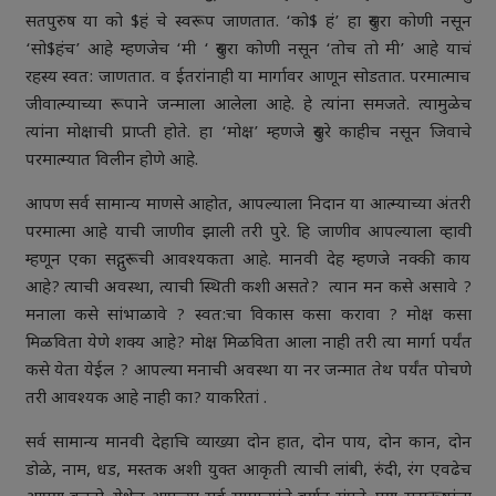
सतपुरुष या को $हं चे स्वरूप जाणतात. ‘को$ हं’ हा दुसरा कोणी नसून
‘सो$हंच’ आहे म्हणजेच ‘मी ‘ दुसरा कोणी नसून ‘तोच तो मी’ आहे याचं
रहस्य स्वत: जाणतात. व ईतरांनाही या मार्गावर आणून सोडतात. परमात्माच
जीवात्म्याच्या रूपाने जन्माला आलेला आहे. हे त्यांना समजते. त्यामुळेच
त्यांना मोक्षाची प्राप्ती होते. हा ‘मोक्ष’ म्हणजे दुसरे काहीच नसून जिवाचे
परमात्म्यात विलीन होणे आहे.
आपण सर्व सामान्य माणसे आहोत, आपल्याला निदान या आत्म्याच्या अंतरी
परमात्मा आहे याची जाणीव झाली तरी पुरे. हि जाणीव आपल्याला व्हावी
म्हणून एका सद्गुरूची आवश्यकता आहे. मानवी देह म्हणजे नक्की काय
आहे? त्याची अवस्था, त्याची स्थिती कशी असते? त्यान मन कसे असावे ?
मनाला कसे सांभाळावे ? स्वत:चा विकास कसा करावा ? मोक्ष कसा
मिळविता येणे शक्य आहे? मोक्ष मिळविता आला नाही तरी त्या मार्गा पर्यंत
कसे येता येईल ? आपल्या मनाची अवस्था या नर जन्मात तेथ पर्यंत पोचणे
तरी आवश्यक आहे नाही का? याकरितां .
सर्व सामान्य मानवी देहाचि व्याख्या दोन हात, दोन पाय, दोन कान, दोन
डोळे, नाम, धड, मस्तक अशी युक्त आकृती त्याची लांबी, रुंदी, रंग एवढेच