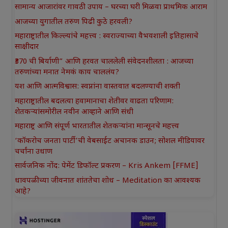
सामान्य आजारांवर गावठी उपाय – घरच्या घरी मिळवा प्राथमिक आराम
आजच्या युगातील तरुण पिढी कुठे हरवली?
महाराष्ट्रातील किल्ल्यांचे महत्त्व : स्वराज्याच्या वैभवशाली इतिहासाचे
साक्षीदार
₹370 ची बिर्याणी” आणि हरवत चाललेली संवेदनशीलता : आजच्या
तरुणांच्या मनात नेमकं काय चाललंय?
यश आणि आत्मविश्वास: स्वप्नांना वास्तवात बदलण्याची शक्ती
महाराष्ट्रातील बदलत्या हवामानाचा शेतीवर वाढता परिणाम:
शेतकऱ्यांसमोरील नवीन आव्हाने आणि संधी
महाराष्ट्र आणि संपूर्ण भारतातील शेतकऱ्यांना मान्सूनचे महत्त्व
‘कॉकरोच जनता पार्टी’ची वेबसाईट अचानक डाउन; सोशल मीडियावर
चर्चांना उधाण
सार्वजनिक नोंद: पेमेंट डिफॉल्ट प्रकरण – Kris Ankem [FFME]
धावपळीच्या जीवनात शांततेचा शोध – Meditation का आवश्यक
आहे?