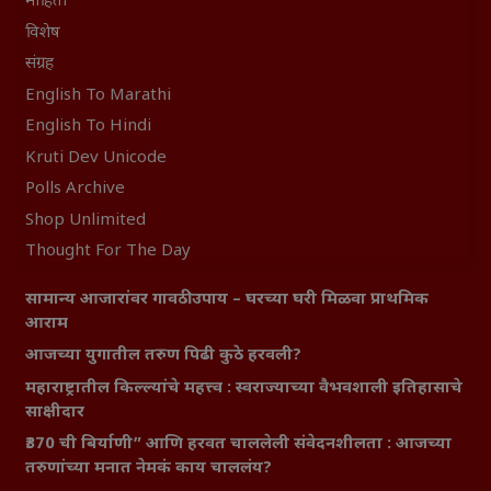
माहिती
विशेष
संग्रह
English To Marathi
English To Hindi
Kruti Dev Unicode
Polls Archive
Shop Unlimited
Thought For The Day
सामान्य आजारांवर गावठी उपाय – घरच्या घरी मिळवा प्राथमिक
आराम
आजच्या युगातील तरुण पिढी कुठे हरवली?
महाराष्ट्रातील किल्ल्यांचे महत्त्व : स्वराज्याच्या वैभवशाली इतिहासाचे
साक्षीदार
₹370 ची बिर्याणी” आणि हरवत चाललेली संवेदनशीलता : आजच्या
तरुणांच्या मनात नेमकं काय चाललंय?