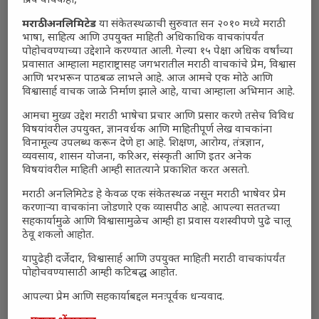
प्रिय वाचकहो,
मराठी अनलिमिटेड
या संकेतस्थळाची सुरुवात सन २०१० मध्ये मराठी
भाषा, साहित्य आणि उपयुक्त माहिती अधिकाधिक वाचकांपर्यंत
पोहोचवण्याच्या उद्देशाने करण्यात आली. गेल्या १५ पेक्षा अधिक वर्षांच्या
प्रवासात आम्हाला महाराष्ट्रासह जगभरातील मराठी वाचकांचे प्रेम, विश्वास
आणि भरभरून पाठबळ लाभले आहे. आज आमचे एक मोठे आणि
विश्वासार्ह वाचक जाळे निर्माण झाले आहे, याचा आम्हाला अभिमान आहे.
आमचा मुख्य उद्देश मराठी भाषेचा प्रचार आणि प्रसार करणे तसेच विविध
विषयांवरील उपयुक्त, ज्ञानवर्धक आणि माहितीपूर्ण लेख वाचकांना
विनामूल्य उपलब्ध करून देणे हा आहे. शिक्षण, आरोग्य, तंत्रज्ञान,
व्यवसाय, शासन योजना, करिअर, संस्कृती आणि इतर अनेक
विषयांवरील माहिती आम्ही सातत्याने प्रकाशित करत असतो.
मराठी अनलिमिटेड हे केवळ एक संकेतस्थळ नसून मराठी भाषेवर प्रेम
करणाऱ्या वाचकांना जोडणारे एक व्यासपीठ आहे. आपल्या सततच्या
सहकार्यामुळे आणि विश्वासामुळेच आम्ही हा प्रवास यशस्वीपणे पुढे चालू
ठेवू शकलो आहोत.
यापुढेही दर्जेदार, विश्वासार्ह आणि उपयुक्त माहिती मराठी वाचकांपर्यंत
पोहोचवण्यासाठी आम्ही कटिबद्ध आहोत.
आपल्या प्रेम आणि सहकार्याबद्दल मनःपूर्वक धन्यवाद.