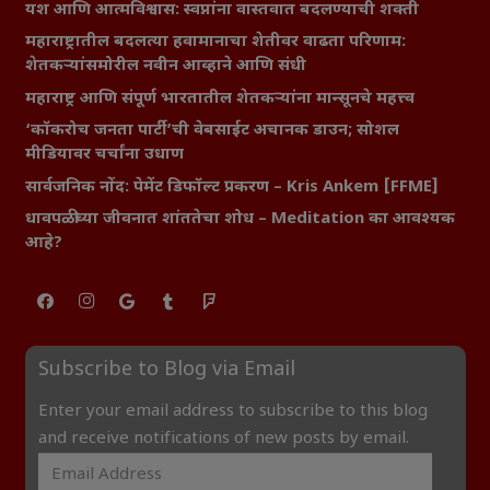
यश आणि आत्मविश्वास: स्वप्नांना वास्तवात बदलण्याची शक्ती
महाराष्ट्रातील बदलत्या हवामानाचा शेतीवर वाढता परिणाम:
शेतकऱ्यांसमोरील नवीन आव्हाने आणि संधी
महाराष्ट्र आणि संपूर्ण भारतातील शेतकऱ्यांना मान्सूनचे महत्त्व
‘कॉकरोच जनता पार्टी’ची वेबसाईट अचानक डाउन; सोशल
मीडियावर चर्चांना उधाण
सार्वजनिक नोंद: पेमेंट डिफॉल्ट प्रकरण – Kris Ankem [FFME]
धावपळीच्या जीवनात शांततेचा शोध – Meditation का आवश्यक
आहे?
Subscribe to Blog via Email
Enter your email address to subscribe to this blog
and receive notifications of new posts by email.