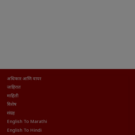
अधिकार आणि वापर
जाहिरात
माहिती
विशेष
संग्रह
English To Marathi
English To Hindi