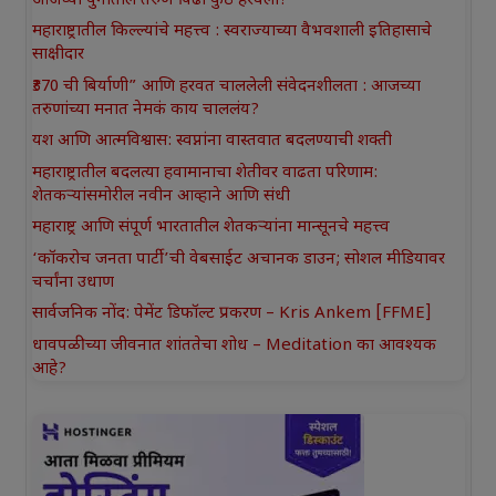
आजच्या युगातील तरुण पिढी कुठे हरवली?
महाराष्ट्रातील किल्ल्यांचे महत्त्व : स्वराज्याच्या वैभवशाली इतिहासाचे
साक्षीदार
₹370 ची बिर्याणी” आणि हरवत चाललेली संवेदनशीलता : आजच्या
तरुणांच्या मनात नेमकं काय चाललंय?
यश आणि आत्मविश्वास: स्वप्नांना वास्तवात बदलण्याची शक्ती
महाराष्ट्रातील बदलत्या हवामानाचा शेतीवर वाढता परिणाम:
शेतकऱ्यांसमोरील नवीन आव्हाने आणि संधी
महाराष्ट्र आणि संपूर्ण भारतातील शेतकऱ्यांना मान्सूनचे महत्त्व
‘कॉकरोच जनता पार्टी’ची वेबसाईट अचानक डाउन; सोशल मीडियावर
चर्चांना उधाण
सार्वजनिक नोंद: पेमेंट डिफॉल्ट प्रकरण – Kris Ankem [FFME]
धावपळीच्या जीवनात शांततेचा शोध – Meditation का आवश्यक
आहे?