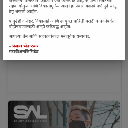
करणाऱ्या वाचकांना जोडणारे एक व्यासपीठ आहे. आपल्या सततच्या
सहकार्यामुळे आणि विश्वासामुळेच आम्ही हा प्रवास यशस्वीपणे पुढे चालू
ठेवू शकलो आहोत.
यापुढेही दर्जेदार, विश्वासार्ह आणि उपयुक्त माहिती मराठी वाचकांपर्यंत
पोहोचवण्यासाठी आम्ही कटिबद्ध आहोत.
आपल्या प्रेम आणि सहकार्याबद्दल मनःपूर्वक धन्यवाद.
–
प्रसन्ना भेंडारकर
मराठी अनलिमिटेड