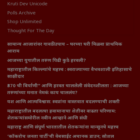
Kruti Dev Unicode
Polls Archive
Shop Unlimited
Thought For The Day
सामान्य आजारांवर गावठी उपाय – घरच्या घरी मिळवा प्राथमिक
आराम
आजच्या युगातील तरुण पिढी कुठे हरवली?
महाराष्ट्रातील किल्ल्यांचे महत्त्व : स्वराज्याच्या वैभवशाली इतिहासाचे
साक्षीदार
₹370 ची बिर्याणी” आणि हरवत चाललेली संवेदनशीलता : आजच्या
तरुणांच्या मनात नेमकं काय चाललंय?
यश आणि आत्मविश्वास: स्वप्नांना वास्तवात बदलण्याची शक्ती
महाराष्ट्रातील बदलत्या हवामानाचा शेतीवर वाढता परिणाम:
शेतकऱ्यांसमोरील नवीन आव्हाने आणि संधी
महाराष्ट्र आणि संपूर्ण भारतातील शेतकऱ्यांना मान्सूनचे महत्त्व
‘कॉकरोच जनता पार्टी’ची वेबसाईट अचानक डाउन; सोशल