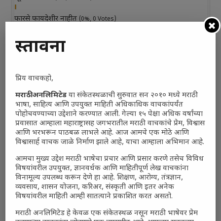
फारसे फायदेशीर नाहीत
(0%, 0 Votes)
नुकसानकारक
प्रस्तावना
(0%, 6 Votes)
तटस्थ
(0%, 3 Votes)
प्रिय वाचकहो,
Total Voters:
0
मराठी अनलिमिटेड
या संकेतस्थळाची सुरुवात सन २०१० मध्ये मराठी
Polls Archive
भाषा, साहित्य आणि उपयुक्त माहिती अधिकाधिक वाचकांपर्यंत
पोहोचवण्याच्या उद्देशाने करण्यात आली. गेल्या १५ पेक्षा अधिक वर्षांच्या
प्रवासात आम्हाला महाराष्ट्रासह जगभरातील मराठी वाचकांचे प्रेम, विश्वास
आणि भरभरून पाठबळ लाभले आहे. आज आमचे एक मोठे आणि
विश्वासार्ह वाचक जाळे निर्माण झाले आहे, याचा आम्हाला अभिमान आहे.
आमचा मुख्य उद्देश मराठी भाषेचा प्रचार आणि प्रसार करणे तसेच विविध
विषयांवरील उपयुक्त, ज्ञानवर्धक आणि माहितीपूर्ण लेख वाचकांना
विनामूल्य उपलब्ध करून देणे हा आहे. शिक्षण, आरोग्य, तंत्रज्ञान,
व्यवसाय, शासन योजना, करिअर, संस्कृती आणि इतर अनेक
विषयांवरील माहिती आम्ही सातत्याने प्रकाशित करत असतो.
मराठी अनलिमिटेड हे केवळ एक संकेतस्थळ नसून मराठी भाषेवर प्रेम