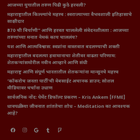
आजच्या युगातील तरुण पिढी कुठे हरवली?
महाराष्ट्रातील किल्ल्यांचे महत्त्व : स्वराज्याच्या वैभवशाली इतिहासाचे
साक्षीदार
₹370 ची बिर्याणी” आणि हरवत चाललेली संवेदनशीलता : आजच्या
तरुणांच्या मनात नेमकं काय चाललंय?
यश आणि आत्मविश्वास: स्वप्नांना वास्तवात बदलण्याची शक्ती
महाराष्ट्रातील बदलत्या हवामानाचा शेतीवर वाढता परिणाम:
शेतकऱ्यांसमोरील नवीन आव्हाने आणि संधी
महाराष्ट्र आणि संपूर्ण भारतातील शेतकऱ्यांना मान्सूनचे महत्त्व
‘कॉकरोच जनता पार्टी’ची वेबसाईट अचानक डाउन; सोशल
मीडियावर चर्चांना उधाण
सार्वजनिक नोंद: पेमेंट डिफॉल्ट प्रकरण – Kris Ankem [FFME]
धावपळीच्या जीवनात शांततेचा शोध – Meditation का आवश्यक
आहे?