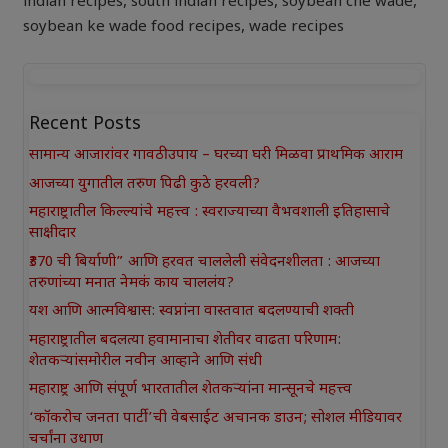
indian recipes
,
south indian recipes
,
soybean che wade
,
soybean ke wade food recipes
,
wade recipes
Recent Posts
सामान्य आजारांवर गावठी उपाय – घरच्या घरी मिळवा प्राथमिक आराम
आजच्या युगातील तरुण पिढी कुठे हरवली?
महाराष्ट्रातील किल्ल्यांचे महत्त्व : स्वराज्याच्या वैभवशाली इतिहासाचे
साक्षीदार
₹370 ची बिर्याणी” आणि हरवत चाललेली संवेदनशीलता : आजच्या
तरुणांच्या मनात नेमकं काय चाललंय?
यश आणि आत्मविश्वास: स्वप्नांना वास्तवात बदलण्याची शक्ती
महाराष्ट्रातील बदलत्या हवामानाचा शेतीवर वाढता परिणाम:
शेतकऱ्यांसमोरील नवीन आव्हाने आणि संधी
महाराष्ट्र आणि संपूर्ण भारतातील शेतकऱ्यांना मान्सूनचे महत्त्व
‘कॉकरोच जनता पार्टी’ची वेबसाईट अचानक डाउन; सोशल मीडियावर
चर्चांना उधाण