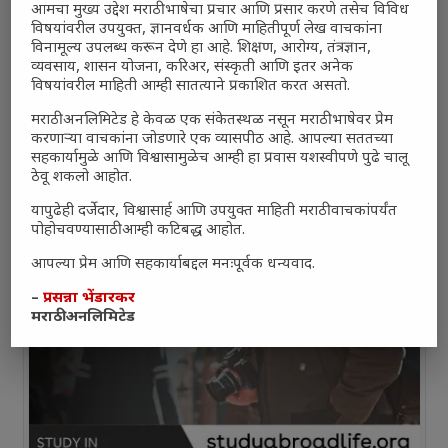
आमचा मुख्य उद्देश मराठी भाषेचा प्रचार आणि प्रसार करणे तसेच विविध
विषयांवरील उपयुक्त, ज्ञानवर्धक आणि माहितीपूर्ण लेख वाचकांना
विनामूल्य उपलब्ध करून देणे हा आहे. शिक्षण, आरोग्य, तंत्रज्ञान,
व्यवसाय, शासन योजना, करिअर, संस्कृती आणि इतर अनेक
विषयांवरील माहिती आम्ही सातत्याने प्रकाशित करत असतो.
मराठी अनलिमिटेड हे केवळ एक संकेतस्थळ नसून मराठी भाषेवर प्रेम
करणाऱ्या वाचकांना जोडणारे एक व्यासपीठ आहे. आपल्या सततच्या
सहकार्यामुळे आणि विश्वासामुळेच आम्ही हा प्रवास यशस्वीपणे पुढे चालू
ठेवू शकलो आहोत.
यापुढेही दर्जेदार, विश्वासार्ह आणि उपयुक्त माहिती मराठी वाचकांपर्यंत
पोहोचवण्यासाठी आम्ही कटिबद्ध आहोत.
आपल्या प्रेम आणि सहकार्याबद्दल मनःपूर्वक धन्यवाद.
–
प्रसन्ना भेंडारकर
मराठी अनलिमिटेड