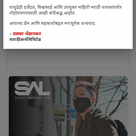
यापुढेही दर्जेदार, विश्वासार्ह आणि उपयुक्त माहिती मराठी वाचकांपर्यंत
पोहोचवण्यासाठी आम्ही कटिबद्ध आहोत.
आपल्या प्रेम आणि सहकार्याबद्दल मनःपूर्वक धन्यवाद.
–
प्रसन्ना भेंडारकर
मराठी अनलिमिटेड