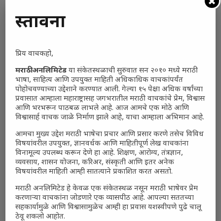
तटस्थ
(0%, 3 Votes)
प्रस्तावना
Total Voters:
0
Polls Archive
प्रिय वाचकहो,
मराठी अनलिमिटेड
या संकेतस्थळाची सुरुवात सन २०१० मध्ये मराठी
भाषा, साहित्य आणि उपयुक्त माहिती अधिकाधिक वाचकांपर्यंत
पोहोचवण्याच्या उद्देशाने करण्यात आली. गेल्या १५ पेक्षा अधिक वर्षांच्या
प्रवासात आम्हाला महाराष्ट्रासह जगभरातील मराठी वाचकांचे प्रेम, विश्वास
आणि भरभरून पाठबळ लाभले आहे. आज आमचे एक मोठे आणि
विश्वासार्ह वाचक जाळे निर्माण झाले आहे, याचा आम्हाला अभिमान आहे.
आमचा मुख्य उद्देश मराठी भाषेचा प्रचार आणि प्रसार करणे तसेच विविध
विषयांवरील उपयुक्त, ज्ञानवर्धक आणि माहितीपूर्ण लेख वाचकांना
विनामूल्य उपलब्ध करून देणे हा आहे. शिक्षण, आरोग्य, तंत्रज्ञान,
व्यवसाय, शासन योजना, करिअर, संस्कृती आणि इतर अनेक
विषयांवरील माहिती आम्ही सातत्याने प्रकाशित करत असतो.
मराठी अनलिमिटेड हे केवळ एक संकेतस्थळ नसून मराठी भाषेवर प्रेम
करणाऱ्या वाचकांना जोडणारे एक व्यासपीठ आहे. आपल्या सततच्या
सहकार्यामुळे आणि विश्वासामुळेच आम्ही हा प्रवास यशस्वीपणे पुढे चालू
ठेवू शकलो आहोत.