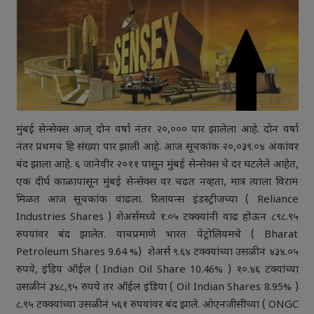
मुंबई सेन्सेक्स आज् दोन वर्षा नंतर २०,००० पार झालेला आहे. दोन वर्षा
नंतर प्रथमच हि संख्या पार झाली आहे. आज सूचकांक २०,०३९.०४ अंकांवर
बंद झाला आहे. ६ जानेवीर २०११ पासून मुंबई सेन्सेक्स चे दर घटलेले आहेत,
एक दीर्घ काळापासून मुंबई सेन्सेक्स वर चढत नव्हता, मात्र त्याला विराम
मिळत आज सूचकांक वाढला. रिलायन्स इंडस्ट्रीजच्या ( Reliance
Industries Shares ) शेअर्समध्ये १.०५ टक्क्यांनी वाढ होऊन ८९८.९५
रुपयांवर बंद झालेत. याचप्रमाणे भारत पेट्रोलियमचे ( Bharat
Petroleum Shares 9.64 %) शेअर्स ९.६४ टक्क्यांच्या उसळीनं ४३४.०५
रुपये, इंडिय ऑईल ( Indian Oil Share 10.46% ) १०.४६ टक्यांच्या
उसळीनं ३४८,९५ रुपये तर ऑईल इंडिया ( Oil Indian Shares 8.95% )
८.९५ टक्क्यांच्या उसळीनं ५६१ रुपयांवर बंद झाले. ओएनजीसीच्या ( ONGC