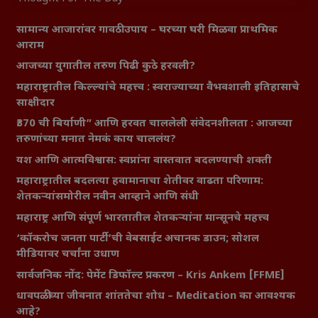
सामान्य आजारांवर गावठी उपाय – घरच्या घरी मिळवा प्राथमिक
आराम
आजच्या युगातील तरुण पिढी कुठे हरवली?
महाराष्ट्रातील किल्ल्यांचे महत्त्व : स्वराज्याच्या वैभवशाली इतिहासाचे
साक्षीदार
₹370 ची बिर्याणी” आणि हरवत चाललेली संवेदनशीलता : आजच्या
तरुणांच्या मनात नेमकं काय चाललंय?
यश आणि आत्मविश्वास: स्वप्नांना वास्तवात बदलण्याची शक्ती
महाराष्ट्रातील बदलत्या हवामानाचा शेतीवर वाढता परिणाम:
शेतकऱ्यांसमोरील नवीन आव्हाने आणि संधी
महाराष्ट्र आणि संपूर्ण भारतातील शेतकऱ्यांना मान्सूनचे महत्त्व
‘कॉकरोच जनता पार्टी’ची वेबसाईट अचानक डाउन; सोशल
मीडियावर चर्चांना उधाण
सार्वजनिक नोंद: पेमेंट डिफॉल्ट प्रकरण – Kris Ankem [FFME]
धावपळीच्या जीवनात शांततेचा शोध – Meditation का आवश्यक
आहे?