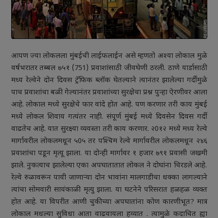
आपण ज्या लोकलला मुंबईची लाईफलाईन असे म्हणतो अश्या लोकाल मुळे
वर्षभरातर तब्बल ७५१ (751) प्रवाशांसाठी जीवघेणी ठरली. ठाणे यार्डासाठी
मध्य रेल्वेने दोन दिवस ट्रॅफिक ब्लॉक घेतल्याने त्यानंतर झालेल्या गर्दीमुळे
पाच प्रवाशांचा बळी गेल्यानंतर प्रवाशांच्या सुरक्षेचा प्रश्न पुन्हा ऐरणीवर आला
आहे. लोकाल मध्ये सुरक्षेचे फार वांदे होत आहे. पण करणार तरी काय मुंबई
मध्ये लोकल शिवाय गत्यंतर नाही. संपूर्ण मुंबई मध्ये दिवसेन दिवस गर्दी
वाढतेच आहे. यात सुरक्ष्या व्यवस्ता तरी काय करणार. २0१२ मध्ये मध्य रेल्वे
मार्गावरील लोकलमधून ५0५ तर पश्‍चिम रेल्वे मार्गावरील लोकलमधून २४६
प्रवाशांचा पडून मृत्यू झाला. या दोन्ही मार्गावर १ हजार ७९१ प्रवासी जखमी
झाले. नुकत्याच झालेल्या एका अपघातातात लोकल ने दोघांना चिरडले आहे.
रेल्वे रुळावरून पायी जाणार्‍या दोन भावांना मालगाडीचा धक्का लागल्याने
त्यांचा सोमवारी सायंकाळी मृत्यु झाला. या घटनेने परिसरात हळहळ व्यक्त
होत आहे. या विपरीत आणी चुकीच्या अपघातांना कोण कारणीभूत? मात्र
लोकाल मधल्या सुविधा आता वाढवायला हव्यात . त्यामुळे कदाचित ह्या