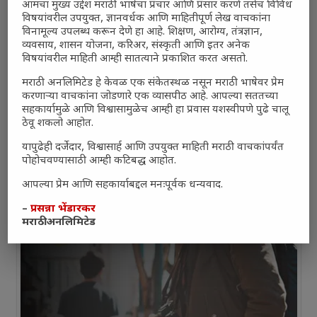
आमचा मुख्य उद्देश मराठी भाषेचा प्रचार आणि प्रसार करणे तसेच विविध
विषयांवरील उपयुक्त, ज्ञानवर्धक आणि माहितीपूर्ण लेख वाचकांना
विनामूल्य उपलब्ध करून देणे हा आहे. शिक्षण, आरोग्य, तंत्रज्ञान,
व्यवसाय, शासन योजना, करिअर, संस्कृती आणि इतर अनेक
विषयांवरील माहिती आम्ही सातत्याने प्रकाशित करत असतो.
मराठी अनलिमिटेड हे केवळ एक संकेतस्थळ नसून मराठी भाषेवर प्रेम
करणाऱ्या वाचकांना जोडणारे एक व्यासपीठ आहे. आपल्या सततच्या
सहकार्यामुळे आणि विश्वासामुळेच आम्ही हा प्रवास यशस्वीपणे पुढे चालू
ठेवू शकलो आहोत.
यापुढेही दर्जेदार, विश्वासार्ह आणि उपयुक्त माहिती मराठी वाचकांपर्यंत
पोहोचवण्यासाठी आम्ही कटिबद्ध आहोत.
आपल्या प्रेम आणि सहकार्याबद्दल मनःपूर्वक धन्यवाद.
–
प्रसन्ना भेंडारकर
मराठी अनलिमिटेड