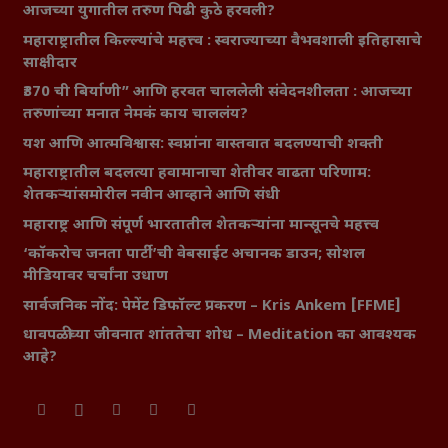
आजच्या युगातील तरुण पिढी कुठे हरवली?
महाराष्ट्रातील किल्ल्यांचे महत्त्व : स्वराज्याच्या वैभवशाली इतिहासाचे
साक्षीदार
₹370 ची बिर्याणी” आणि हरवत चाललेली संवेदनशीलता : आजच्या
तरुणांच्या मनात नेमकं काय चाललंय?
यश आणि आत्मविश्वास: स्वप्नांना वास्तवात बदलण्याची शक्ती
महाराष्ट्रातील बदलत्या हवामानाचा शेतीवर वाढता परिणाम:
शेतकऱ्यांसमोरील नवीन आव्हाने आणि संधी
महाराष्ट्र आणि संपूर्ण भारतातील शेतकऱ्यांना मान्सूनचे महत्त्व
‘कॉकरोच जनता पार्टी’ची वेबसाईट अचानक डाउन; सोशल
मीडियावर चर्चांना उधाण
सार्वजनिक नोंद: पेमेंट डिफॉल्ट प्रकरण – Kris Ankem [FFME]
धावपळीच्या जीवनात शांततेचा शोध – Meditation का आवश्यक
आहे?