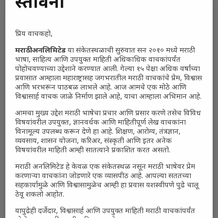
प्रस्तावना
Polls Archive
प्रिय वाचकहो,
मराठी अनलिमिटेड
या संकेतस्थळाची सुरुवात सन २०१० मध्ये मराठी
भाषा, साहित्य आणि उपयुक्त माहिती अधिकाधिक वाचकांपर्यंत
पोहोचवण्याच्या उद्देशाने करण्यात आली. गेल्या १५ पेक्षा अधिक वर्षांच्या
प्रवासात आम्हाला महाराष्ट्रासह जगभरातील मराठी वाचकांचे प्रेम, विश्वास
आणि भरभरून पाठबळ लाभले आहे. आज आमचे एक मोठे आणि
विश्वासार्ह वाचक जाळे निर्माण झाले आहे, याचा आम्हाला अभिमान आहे.
आमचा मुख्य उद्देश मराठी भाषेचा प्रचार आणि प्रसार करणे तसेच विविध
विषयांवरील उपयुक्त, ज्ञानवर्धक आणि माहितीपूर्ण लेख वाचकांना
विनामूल्य उपलब्ध करून देणे हा आहे. शिक्षण, आरोग्य, तंत्रज्ञान,
व्यवसाय, शासन योजना, करिअर, संस्कृती आणि इतर अनेक
विषयांवरील माहिती आम्ही सातत्याने प्रकाशित करत असतो.
मराठी अनलिमिटेड हे केवळ एक संकेतस्थळ नसून मराठी भाषेवर प्रेम
करणाऱ्या वाचकांना जोडणारे एक व्यासपीठ आहे. आपल्या सततच्या
सहकार्यामुळे आणि विश्वासामुळेच आम्ही हा प्रवास यशस्वीपणे पुढे चालू
ठेवू शकलो आहोत.
यापुढेही दर्जेदार, विश्वासार्ह आणि उपयुक्त माहिती मराठी वाचकांपर्यंत