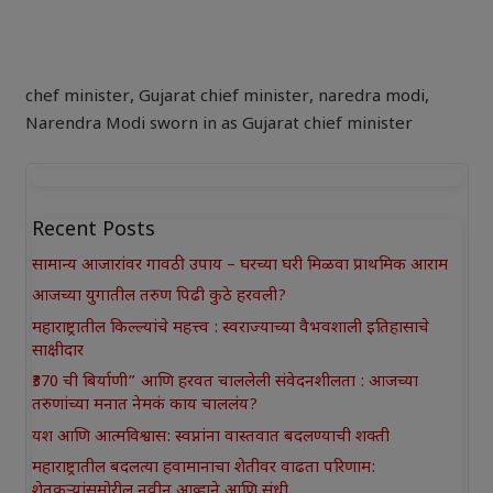
chef minister
,
Gujarat chief minister
,
naredra modi
,
Narendra Modi sworn in as Gujarat chief minister
Recent Posts
सामान्य आजारांवर गावठी उपाय – घरच्या घरी मिळवा प्राथमिक आराम
आजच्या युगातील तरुण पिढी कुठे हरवली?
महाराष्ट्रातील किल्ल्यांचे महत्त्व : स्वराज्याच्या वैभवशाली इतिहासाचे
साक्षीदार
₹370 ची बिर्याणी” आणि हरवत चाललेली संवेदनशीलता : आजच्या
तरुणांच्या मनात नेमकं काय चाललंय?
यश आणि आत्मविश्वास: स्वप्नांना वास्तवात बदलण्याची शक्ती
महाराष्ट्रातील बदलत्या हवामानाचा शेतीवर वाढता परिणाम:
शेतकऱ्यांसमोरील नवीन आव्हाने आणि संधी