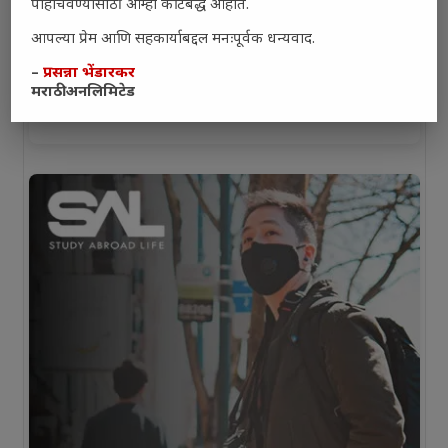
पोहोचवण्यासाठी आम्ही कटिबद्ध आहोत.
आपल्या प्रेम आणि सहकार्याबद्दल मनःपूर्वक धन्यवाद.
–
प्रसन्ना भेंडारकर
मराठी अनलिमिटेड