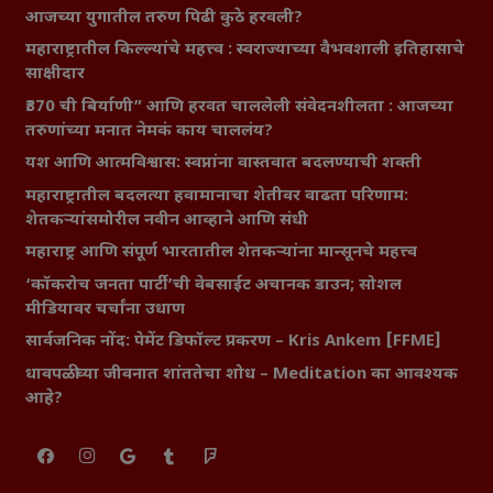
आजच्या युगातील तरुण पिढी कुठे हरवली?
महाराष्ट्रातील किल्ल्यांचे महत्त्व : स्वराज्याच्या वैभवशाली इतिहासाचे
साक्षीदार
₹370 ची बिर्याणी” आणि हरवत चाललेली संवेदनशीलता : आजच्या
तरुणांच्या मनात नेमकं काय चाललंय?
यश आणि आत्मविश्वास: स्वप्नांना वास्तवात बदलण्याची शक्ती
महाराष्ट्रातील बदलत्या हवामानाचा शेतीवर वाढता परिणाम:
शेतकऱ्यांसमोरील नवीन आव्हाने आणि संधी
महाराष्ट्र आणि संपूर्ण भारतातील शेतकऱ्यांना मान्सूनचे महत्त्व
‘कॉकरोच जनता पार्टी’ची वेबसाईट अचानक डाउन; सोशल
मीडियावर चर्चांना उधाण
सार्वजनिक नोंद: पेमेंट डिफॉल्ट प्रकरण – Kris Ankem [FFME]
धावपळीच्या जीवनात शांततेचा शोध – Meditation का आवश्यक
आहे?