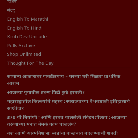
विशेष
संग्रह
English To Marathi
English To Hindi
Kruti Dev Unicode
Polls Archive
Shop Unlimited
Thought For The Day
सामान्य आजारांवर गावठी उपाय – घरच्या घरी मिळवा प्राथमिक
आराम
आजच्या युगातील तरुण पिढी कुठे हरवली?
महाराष्ट्रातील किल्ल्यांचे महत्त्व : स्वराज्याच्या वैभवशाली इतिहासाचे
साक्षीदार
₹370 ची बिर्याणी” आणि हरवत चाललेली संवेदनशीलता : आजच्या
तरुणांच्या मनात नेमकं काय चाललंय?
यश आणि आत्मविश्वास: स्वप्नांना वास्तवात बदलण्याची शक्ती