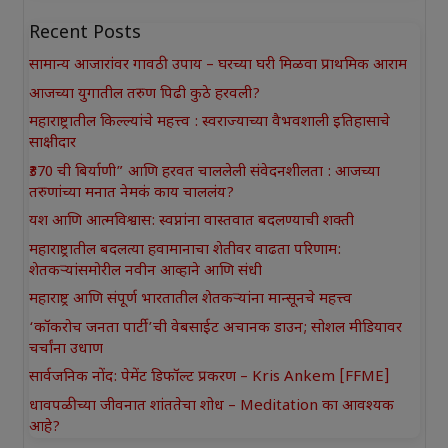
Recent Posts
सामान्य आजारांवर गावठी उपाय – घरच्या घरी मिळवा प्राथमिक आराम
आजच्या युगातील तरुण पिढी कुठे हरवली?
महाराष्ट्रातील किल्ल्यांचे महत्त्व : स्वराज्याच्या वैभवशाली इतिहासाचे
साक्षीदार
₹370 ची बिर्याणी” आणि हरवत चाललेली संवेदनशीलता : आजच्या
तरुणांच्या मनात नेमकं काय चाललंय?
यश आणि आत्मविश्वास: स्वप्नांना वास्तवात बदलण्याची शक्ती
महाराष्ट्रातील बदलत्या हवामानाचा शेतीवर वाढता परिणाम:
शेतकऱ्यांसमोरील नवीन आव्हाने आणि संधी
महाराष्ट्र आणि संपूर्ण भारतातील शेतकऱ्यांना मान्सूनचे महत्त्व
‘कॉकरोच जनता पार्टी’ची वेबसाईट अचानक डाउन; सोशल मीडियावर
चर्चांना उधाण
सार्वजनिक नोंद: पेमेंट डिफॉल्ट प्रकरण – Kris Ankem [FFME]
धावपळीच्या जीवनात शांततेचा शोध – Meditation का आवश्यक
आहे?