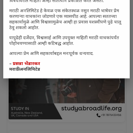
विषयांवरील माहिती आम्ही सातत्याने प्रकाशित करत असतो.
मराठी अनलिमिटेड हे केवळ एक संकेतस्थळ नसून मराठी भाषेवर प्रेम
करणाऱ्या वाचकांना जोडणारे एक व्यासपीठ आहे. आपल्या सततच्या
सहकार्यामुळे आणि विश्वासामुळेच आम्ही हा प्रवास यशस्वीपणे पुढे चालू
ठेवू शकलो आहोत.
यापुढेही दर्जेदार, विश्वासार्ह आणि उपयुक्त माहिती मराठी वाचकांपर्यंत
पोहोचवण्यासाठी आम्ही कटिबद्ध आहोत.
आपल्या प्रेम आणि सहकार्याबद्दल मनःपूर्वक धन्यवाद.
–
प्रसन्ना भेंडारकर
मराठी अनलिमिटेड