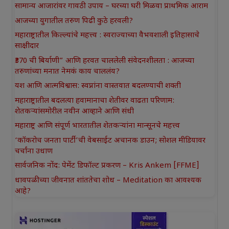
सामान्य आजारांवर गावठी उपाय – घरच्या घरी मिळवा प्राथमिक आराम
आजच्या युगातील तरुण पिढी कुठे हरवली?
महाराष्ट्रातील किल्ल्यांचे महत्त्व : स्वराज्याच्या वैभवशाली इतिहासाचे
साक्षीदार
₹370 ची बिर्याणी” आणि हरवत चाललेली संवेदनशीलता : आजच्या
तरुणांच्या मनात नेमकं काय चाललंय?
यश आणि आत्मविश्वास: स्वप्नांना वास्तवात बदलण्याची शक्ती
महाराष्ट्रातील बदलत्या हवामानाचा शेतीवर वाढता परिणाम:
शेतकऱ्यांसमोरील नवीन आव्हाने आणि संधी
महाराष्ट्र आणि संपूर्ण भारतातील शेतकऱ्यांना मान्सूनचे महत्त्व
‘कॉकरोच जनता पार्टी’ची वेबसाईट अचानक डाउन; सोशल मीडियावर
चर्चांना उधाण
सार्वजनिक नोंद: पेमेंट डिफॉल्ट प्रकरण – Kris Ankem [FFME]
धावपळीच्या जीवनात शांततेचा शोध – Meditation का आवश्यक
आहे?