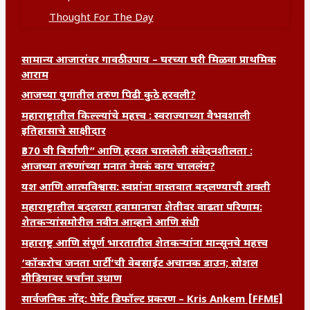
Thought For The Day
सामान्य आजारांवर गावठी उपाय – घरच्या घरी मिळवा प्राथमिक
आराम
आजच्या युगातील तरुण पिढी कुठे हरवली?
महाराष्ट्रातील किल्ल्यांचे महत्त्व : स्वराज्याच्या वैभवशाली
इतिहासाचे साक्षीदार
₹370 ची बिर्याणी” आणि हरवत चाललेली संवेदनशीलता :
आजच्या तरुणांच्या मनात नेमकं काय चाललंय?
यश आणि आत्मविश्वास: स्वप्नांना वास्तवात बदलण्याची शक्ती
महाराष्ट्रातील बदलत्या हवामानाचा शेतीवर वाढता परिणाम:
शेतकऱ्यांसमोरील नवीन आव्हाने आणि संधी
महाराष्ट्र आणि संपूर्ण भारतातील शेतकऱ्यांना मान्सूनचे महत्त्व
‘कॉकरोच जनता पार्टी’ची वेबसाईट अचानक डाउन; सोशल
मीडियावर चर्चांना उधाण
सार्वजनिक नोंद: पेमेंट डिफॉल्ट प्रकरण – Kris Ankem [FFME]