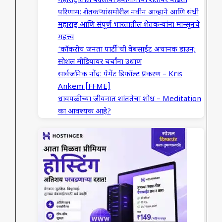
महाराष्ट्रातील बदलत्या हवामानाचा शेतीवर वाढता
परिणाम: शेतकऱ्यांसमोरील नवीन आव्हाने आणि संधी
महाराष्ट्र आणि संपूर्ण भारतातील शेतकऱ्यांना मान्सूनचे
महत्त्व
‘कॉकरोच जनता पार्टी’ची वेबसाईट अचानक डाउन;
सोशल मीडियावर चर्चांना उधाण
सार्वजनिक नोंद: पेमेंट डिफॉल्ट प्रकरण – Kris
Ankem [FFME]
धावपळीच्या जीवनात शांततेचा शोध – Meditation
का आवश्यक आहे?