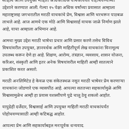
साहित्य आणि उपयुक्त माहिती अधिकाधिक वाचकांपर्यंत पोहोचवण्याच्या
उद्देशाने करण्यात आली. गेल्या १५ पेक्षा अधिक वर्षांच्या प्रवासात आम्हाला
महाराष्ट्रासह जगभरातील मराठी वाचकांचे प्रेम, विश्वास आणि भरभरून पाठबळ
लाभले आहे. आज आमचे एक मोठे आणि विश्वासार्ह वाचक जाळे निर्माण झाले
आहे, याचा आम्हाला अभिमान आहे.
आमचा मुख्य उद्देश मराठी भाषेचा प्रचार आणि प्रसार करणे तसेच विविध
विषयांवरील उपयुक्त, ज्ञानवर्धक आणि माहितीपूर्ण लेख वाचकांना विनामूल्य
उपलब्ध करून देणे हा आहे. शिक्षण, आरोग्य, तंत्रज्ञान, व्यवसाय, शासन योजना,
करिअर, संस्कृती आणि इतर अनेक विषयांवरील माहिती आम्ही सातत्याने
प्रकाशित करत असतो.
मराठी अनलिमिटेड हे केवळ एक संकेतस्थळ नसून मराठी भाषेवर प्रेम करणाऱ्या
वाचकांना जोडणारे एक व्यासपीठ आहे. आपल्या सततच्या सहकार्यामुळे आणि
विश्वासामुळेच आम्ही हा प्रवास यशस्वीपणे पुढे चालू ठेवू शकलो आहोत.
यापुढेही दर्जेदार, विश्वासार्ह आणि उपयुक्त माहिती मराठी वाचकांपर्यंत
पोहोचवण्यासाठी आम्ही कटिबद्ध आहोत.
आपल्या प्रेम आणि सहकार्याबद्दल मनःपूर्वक धन्यवाद.