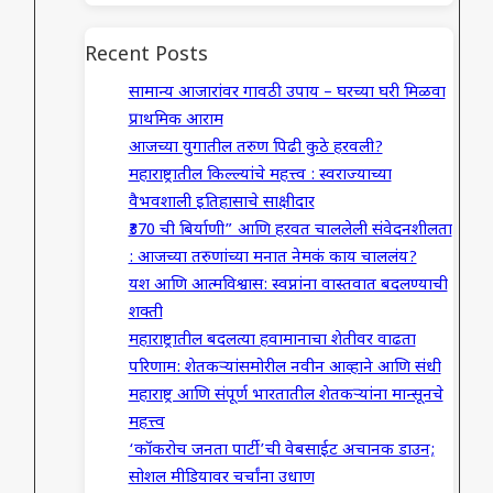
Recent Posts
सामान्य आजारांवर गावठी उपाय – घरच्या घरी मिळवा
प्राथमिक आराम
आजच्या युगातील तरुण पिढी कुठे हरवली?
महाराष्ट्रातील किल्ल्यांचे महत्त्व : स्वराज्याच्या
वैभवशाली इतिहासाचे साक्षीदार
₹370 ची बिर्याणी” आणि हरवत चाललेली संवेदनशीलता
: आजच्या तरुणांच्या मनात नेमकं काय चाललंय?
यश आणि आत्मविश्वास: स्वप्नांना वास्तवात बदलण्याची
शक्ती
महाराष्ट्रातील बदलत्या हवामानाचा शेतीवर वाढता
परिणाम: शेतकऱ्यांसमोरील नवीन आव्हाने आणि संधी
महाराष्ट्र आणि संपूर्ण भारतातील शेतकऱ्यांना मान्सूनचे
महत्त्व
‘कॉकरोच जनता पार्टी’ची वेबसाईट अचानक डाउन;
सोशल मीडियावर चर्चांना उधाण