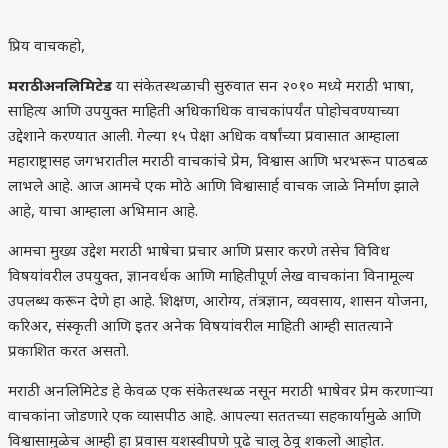
प्रिय वाचकहो,
मराठी अनलिमिटेड
या संकेतस्थळाची सुरुवात सन २०१० मध्ये मराठी भाषा,
साहित्य आणि उपयुक्त माहिती अधिकाधिक वाचकांपर्यंत पोहोचवण्याच्या
उद्देशाने करण्यात आली. गेल्या १५ पेक्षा अधिक वर्षांच्या प्रवासात आम्हाला
महाराष्ट्रासह जगभरातील मराठी वाचकांचे प्रेम, विश्वास आणि भरभरून पाठबळ
लाभले आहे. आज आमचे एक मोठे आणि विश्वासार्ह वाचक जाळे निर्माण झाले
आहे, याचा आम्हाला अभिमान आहे.
आमचा मुख्य उद्देश मराठी भाषेचा प्रचार आणि प्रसार करणे तसेच विविध
विषयांवरील उपयुक्त, ज्ञानवर्धक आणि माहितीपूर्ण लेख वाचकांना विनामूल्य
उपलब्ध करून देणे हा आहे. शिक्षण, आरोग्य, तंत्रज्ञान, व्यवसाय, शासन योजना,
करिअर, संस्कृती आणि इतर अनेक विषयांवरील माहिती आम्ही सातत्याने
प्रकाशित करत असतो.
मराठी अनलिमिटेड हे केवळ एक संकेतस्थळ नसून मराठी भाषेवर प्रेम करणाऱ्या
वाचकांना जोडणारे एक व्यासपीठ आहे. आपल्या सततच्या सहकार्यामुळे आणि
विश्वासामुळेच आम्ही हा प्रवास यशस्वीपणे पुढे चालू ठेवू शकलो आहोत.