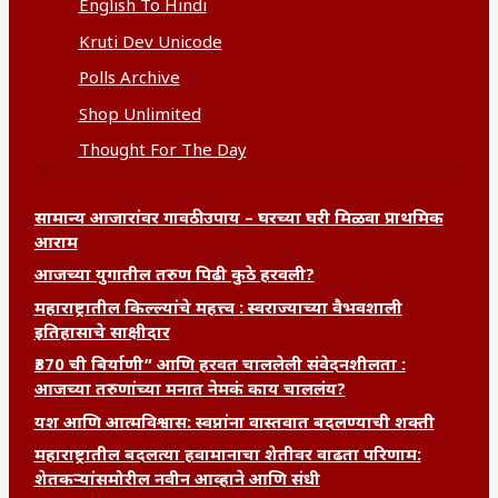
English To Hindi
Kruti Dev Unicode
Polls Archive
Shop Unlimited
Thought For The Day
सामान्य आजारांवर गावठी उपाय – घरच्या घरी मिळवा प्राथमिक
आराम
आजच्या युगातील तरुण पिढी कुठे हरवली?
महाराष्ट्रातील किल्ल्यांचे महत्त्व : स्वराज्याच्या वैभवशाली
इतिहासाचे साक्षीदार
₹370 ची बिर्याणी” आणि हरवत चाललेली संवेदनशीलता :
आजच्या तरुणांच्या मनात नेमकं काय चाललंय?
यश आणि आत्मविश्वास: स्वप्नांना वास्तवात बदलण्याची शक्ती
महाराष्ट्रातील बदलत्या हवामानाचा शेतीवर वाढता परिणाम:
शेतकऱ्यांसमोरील नवीन आव्हाने आणि संधी