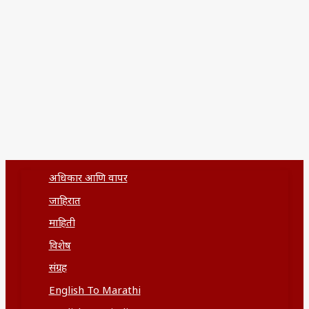
अधिकार आणि वापर
जाहिरात
माहिती
विशेष
संग्रह
English To Marathi