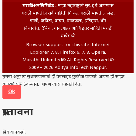
मराठी अनलिमिटेड :
माझा महाराष्ट्राचे सूर. इथे आपणांस
मराठी भाषेतील सर्व माहिती मिळेल. मराठी भाषेतील लेख,
गाणी, कविता, वाचन, पाककला, इतिहास, थोर
विचारवंत, दैनिक, गाव, शहर आणि इतर माहिती मराठी
भाषेमध्ये.
Browser support for this site: Internet
Explorer 7, 8, Firefox 6, 7, 8, Opera.
Marathi Unlimited® All Rights Reserved ©
2009 – 2026 Aditya InfoTech Nagpur.
तुमचा अनुभव सुधारण्यासाठी ही वेबसाइट कुकीज वापरते. आपण ही साइट
वापरणे सुरू ठेवल्यास, आपण त्यास सहमती देता.
Ok
प्रस्तावना
प्रिय वाचकहो,