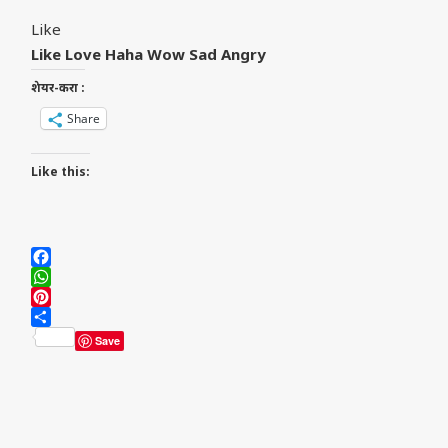
Like
Like
Love
Haha
Wow
Sad
Angry
शेयर-करा :
Share
Like this:
Facebook
WhatsApp
Pinterest
Share
Save