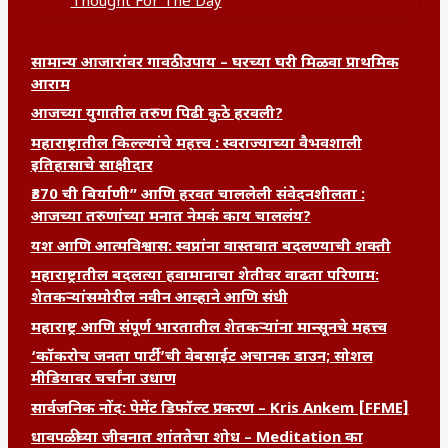
Thought For The Day
सामान्य आजारांवर गावठी उपाय – घरच्या घरी मिळवा प्राथमिक
आराम
आजच्या युगातील तरुण पिढी कुठे हरवली?
महाराष्ट्रातील किल्ल्यांचे महत्त्व : स्वराज्याच्या वैभवशाली
इतिहासाचे साक्षीदार
₹370 ची बिर्याणी” आणि हरवत चाललेली संवेदनशीलता :
आजच्या तरुणांच्या मनात नेमकं काय चाललंय?
यश आणि आत्मविश्वास: स्वप्नांना वास्तवात बदलण्याची शक्ती
महाराष्ट्रातील बदलत्या हवामानाचा शेतीवर वाढता परिणाम:
शेतकऱ्यांसमोरील नवीन आव्हाने आणि संधी
महाराष्ट्र आणि संपूर्ण भारतातील शेतकऱ्यांना मान्सूनचे महत्त्व
‘कॉकरोच जनता पार्टी’ची वेबसाईट अचानक डाउन; सोशल
मीडियावर चर्चांना उधाण
सार्वजनिक नोंद: पेमेंट डिफॉल्ट प्रकरण – Kris Ankem [FFME]
धावपळीच्या जीवनात शांततेचा शोध – Meditation का