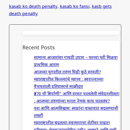
kasab ko death penalty
,
kasab ko fansi
,
kasb gets
death penalty
Recent Posts
सामान्य आजारांवर गावठी उपाय – घरच्या घरी मिळवा
प्राथमिक आराम
आजच्या युगातील तरुण पिढी कुठे हरवली?
महाराष्ट्रातील किल्ल्यांचे महत्त्व : स्वराज्याच्या
वैभवशाली इतिहासाचे साक्षीदार
₹370 ची बिर्याणी” आणि हरवत चाललेली संवेदनशीलता
: आजच्या तरुणांच्या मनात नेमकं काय चाललंय?
यश आणि आत्मविश्वास: स्वप्नांना वास्तवात बदलण्याची
शक्ती
महाराष्ट्रातील बदलत्या हवामानाचा शेतीवर वाढता