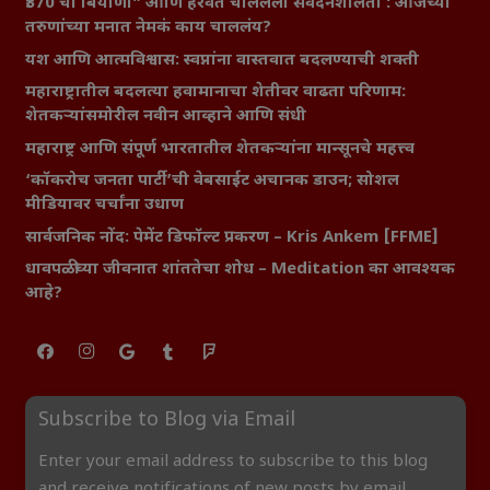
₹370 ची बिर्याणी” आणि हरवत चाललेली संवेदनशीलता : आजच्या
तरुणांच्या मनात नेमकं काय चाललंय?
यश आणि आत्मविश्वास: स्वप्नांना वास्तवात बदलण्याची शक्ती
महाराष्ट्रातील बदलत्या हवामानाचा शेतीवर वाढता परिणाम:
शेतकऱ्यांसमोरील नवीन आव्हाने आणि संधी
महाराष्ट्र आणि संपूर्ण भारतातील शेतकऱ्यांना मान्सूनचे महत्त्व
‘कॉकरोच जनता पार्टी’ची वेबसाईट अचानक डाउन; सोशल
मीडियावर चर्चांना उधाण
सार्वजनिक नोंद: पेमेंट डिफॉल्ट प्रकरण – Kris Ankem [FFME]
धावपळीच्या जीवनात शांततेचा शोध – Meditation का आवश्यक
आहे?
Subscribe to Blog via Email
Enter your email address to subscribe to this blog
and receive notifications of new posts by email.