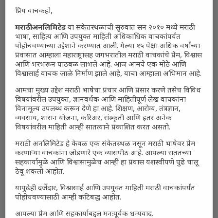
प्रिय वाचकहो,
मराठी अनलिमिटेड
या संकेतस्थळाची सुरुवात सन २०१० मध्ये मराठी
भाषा, साहित्य आणि उपयुक्त माहिती अधिकाधिक वाचकांपर्यंत
पोहोचवण्याच्या उद्देशाने करण्यात आली. गेल्या १५ पेक्षा अधिक वर्षांच्या
प्रवासात आम्हाला महाराष्ट्रासह जगभरातील मराठी वाचकांचे प्रेम, विश्वास
आणि भरभरून पाठबळ लाभले आहे. आज आमचे एक मोठे आणि
विश्वासार्ह वाचक जाळे निर्माण झाले आहे, याचा आम्हाला अभिमान आहे.
आमचा मुख्य उद्देश मराठी भाषेचा प्रचार आणि प्रसार करणे तसेच विविध
विषयांवरील उपयुक्त, ज्ञानवर्धक आणि माहितीपूर्ण लेख वाचकांना
विनामूल्य उपलब्ध करून देणे हा आहे. शिक्षण, आरोग्य, तंत्रज्ञान,
व्यवसाय, शासन योजना, करिअर, संस्कृती आणि इतर अनेक
विषयांवरील माहिती आम्ही सातत्याने प्रकाशित करत असतो.
मराठी अनलिमिटेड हे केवळ एक संकेतस्थळ नसून मराठी भाषेवर प्रेम
करणाऱ्या वाचकांना जोडणारे एक व्यासपीठ आहे. आपल्या सततच्या
सहकार्यामुळे आणि विश्वासामुळेच आम्ही हा प्रवास यशस्वीपणे पुढे चालू
ठेवू शकलो आहोत.
यापुढेही दर्जेदार, विश्वासार्ह आणि उपयुक्त माहिती मराठी वाचकांपर्यंत
पोहोचवण्यासाठी आम्ही कटिबद्ध आहोत.
आपल्या प्रेम आणि सहकार्याबद्दल मनःपूर्वक धन्यवाद.