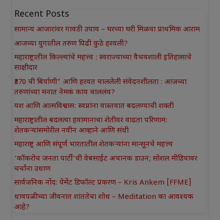
Recent Posts
सामान्य आजारांवर गावठी उपाय – घरच्या घरी मिळवा प्राथमिक आराम
आजच्या युगातील तरुण पिढी कुठे हरवली?
महाराष्ट्रातील किल्ल्यांचे महत्त्व : स्वराज्याच्या वैभवशाली इतिहासाचे
साक्षीदार
₹370 ची बिर्याणी” आणि हरवत चाललेली संवेदनशीलता : आजच्या
तरुणांच्या मनात नेमकं काय चाललंय?
यश आणि आत्मविश्वास: स्वप्नांना वास्तवात बदलण्याची शक्ती
महाराष्ट्रातील बदलत्या हवामानाचा शेतीवर वाढता परिणाम:
शेतकऱ्यांसमोरील नवीन आव्हाने आणि संधी
महाराष्ट्र आणि संपूर्ण भारतातील शेतकऱ्यांना मान्सूनचे महत्त्व
‘कॉकरोच जनता पार्टी’ची वेबसाईट अचानक डाउन; सोशल मीडियावर
चर्चांना उधाण
सार्वजनिक नोंद: पेमेंट डिफॉल्ट प्रकरण – Kris Ankem [FFME]
धावपळीच्या जीवनात शांततेचा शोध – Meditation का आवश्यक
आहे?