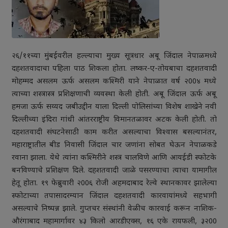
२६/११च्या मुंबईवरील हल्ल्याचा मुख्य सूत्रधार अबू जिंदाल नेपाळमध्ये
दहशतवादाचा पहिला पाठ शिकला होता. लष्कर-ए-तोयबाचा दहशतवादी
मोहम्मद असलम ऊर्फ असलम कश्मिरी याने नेपाळात वर्ष २00४ मध्ये
त्याच्या शस्त्रास्त्र प्रशिक्षणाची व्यवस्था केली होती. अबू जिंदाल ऊर्फ अबू
हमजा ऊर्फ सय्यद जबीउद्दीन याला दिल्ली पोलिसांच्या विशेष शाखेने नवी
दिल्लीच्या इंदिरा गांधी आंतरराष्ट्रीय विमानतळावर अटक केली होती. तो
दहशतवादी संघटनेसाठी काम करीत असल्याचा विश्‍वास बसल्यानंतर,
महाराष्ट्रातील बीड निवासी जिंदाल चार जणांना सोबत घेऊन नेपाळकडे
रवाना झाला. येथे त्यांना कश्मिरीने शस्त्र चालविणे आणि आयईडी स्फोटके
बनविण्याचे प्रशिक्षण दिले. दहशतवादी जाळे पसरण्याचा त्याचा यामागील
हेतू होता. १९ फेब्रुवारी २00६ रोजी अहमदाबाद रेल्वे स्थानकावर झालेल्या
स्फोटाच्या तपासादरम्यान जिंदाल दहशतवादी कारवायांमध्ये सहभागी
असल्याचे निष्पन्न झाले. गुप्तचर संस्थांनी वेळीच कारवाई करून नाशिक-
औरंगाबाद महामार्गावर ४३ किलो आरडीएक्स, १६ एके रायफली, ३२00