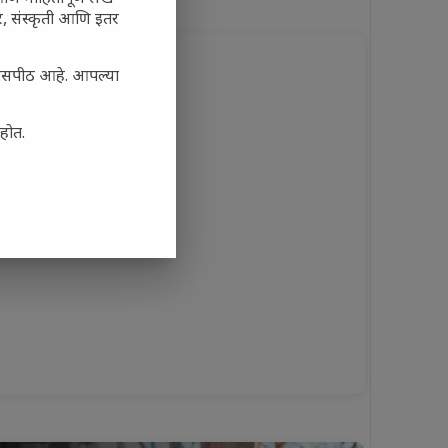
अर, संस्कृती आणि इतर
्यासपीठ आहे. आपल्या
आहोत.