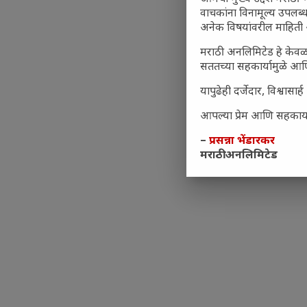
वाचकांना विनामूल्य उपलब्ध
अनेक विषयांवरील माहिती 
मराठी अनलिमिटेड हे केवळ
सततच्या सहकार्यामुळे आणि
यापुढेही दर्जेदार, विश्वा
आपल्या प्रेम आणि सहकार्या
–
प्रसन्ना भेंडारकर
मराठी अनलिमिटेड