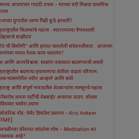
ामान्य आजारांवर गावठी उपाय – घरच्या घरी मिळवा प्राथमिक
राम
जच्या युगातील तरुण पिढी कुठे हरवली?
ाराष्ट्रातील किल्ल्यांचे महत्त्व : स्वराज्याच्या वैभवशाली
तिहासाचे साक्षीदार
370 ची बिर्याणी” आणि हरवत चाललेली संवेदनशीलता : आजच्या
रुणांच्या मनात नेमकं काय चाललंय?
श आणि आत्मविश्वास: स्वप्नांना वास्तवात बदलण्याची शक्ती
हाराष्ट्रातील बदलत्या हवामानाचा शेतीवर वाढता परिणाम:
ेतकऱ्यांसमोरील नवीन आव्हाने आणि संधी
ाराष्ट्र आणि संपूर्ण भारतातील शेतकऱ्यांना मान्सूनचे महत्त्व
कॉकरोच जनता पार्टी’ची वेबसाईट अचानक डाउन; सोशल
ीडियावर चर्चांना उधाण
ार्वजनिक नोंद: पेमेंट डिफॉल्ट प्रकरण – Kris Ankem
FFME]
ावपळीच्या जीवनात शांततेचा शोध – Meditation का
वश्यक आहे?