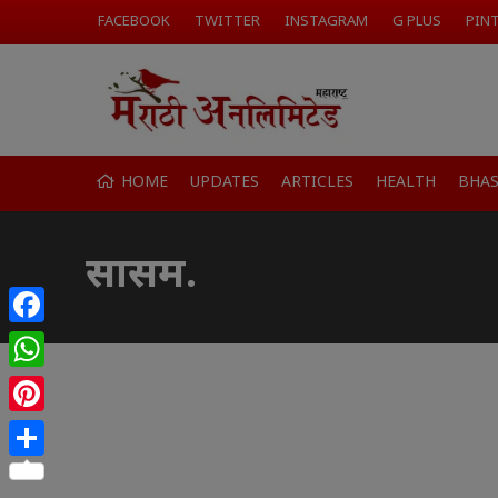
FACEBOOK
TWITTER
INSTAGRAM
G PLUS
PIN
HOME
UPDATES
ARTICLES
HEALTH
BHA
सासम.
Facebook
WhatsApp
Pinterest
Share