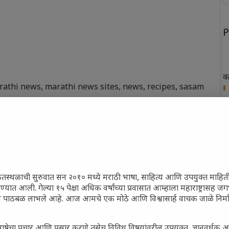
P
क
rathi news
,
marathi news sites
,
news
,
recipes
,
sasam
of recipes
,
updated news
,
world news
ख
फ
न
त
ेतस्थळाची सुरुवात सन २०१० मध्ये मराठी भाषा, साहित्य आणि उपयुक्त माहित
रण्यात आली. गेल्या १५ पेक्षा अधिक वर्षांच्या प्रवासात आम्हाला महाराष्ट्रासह
ून पाठबळ लाभले आहे. आज आमचे एक मोठे आणि विश्वासार्ह वाचक जाळे निर्म
P
ाषेचा प्रचार आणि प्रसार करणे तसेच विविध विषयांवरील उपयुक्त, ज्ञानवर्धक 