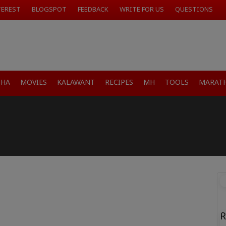
TEREST
BLOGSPOT
FEEDBACK
WRITE FOR US
QUESTIONS
SHA
MOVIES
KALAWANT
RECIPES
MH
TOOLS
MARATH
R