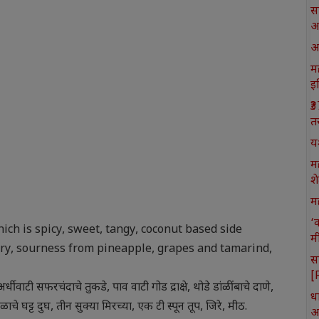
स
आ
आ
मह
इ
₹
त
य
म
श
मह
‘
ich is spicy, sweet, tangy, coconut based side
म
ry, sourness from pineapple, grapes and tamarind,
स
[
्धी वाटी सफरचंदाचे तुकडे, पाव वाटी गोड द्राक्षे, थोडे डांळींबाचे दाणे,
ध
ाचे घट्ट दुघ, तीन सुक्या मिरच्या, एक टी स्पून तूप, जिरे, मीठ.
आ