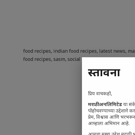
food recipes
,
indian food recipes
,
latest news
,
ma
food recipes
,
sasm
,
social updates
,
top collection 
प्रस्तावना
प्रिय वाचकहो,
मराठी अनलिमिटेड
या संक
पोहोचवण्याच्या उद्देशाने क
प्रेम, विश्वास आणि भरभर
आम्हाला अभिमान आहे.
आमचा मुख्य उद्देश मराठी भ