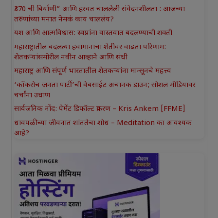
₹370 ची बिर्याणी” आणि हरवत चाललेली संवेदनशीलता : आजच्या
तरुणांच्या मनात नेमकं काय चाललंय?
यश आणि आत्मविश्वास: स्वप्नांना वास्तवात बदलण्याची शक्ती
महाराष्ट्रातील बदलत्या हवामानाचा शेतीवर वाढता परिणाम:
शेतकऱ्यांसमोरील नवीन आव्हाने आणि संधी
महाराष्ट्र आणि संपूर्ण भारतातील शेतकऱ्यांना मान्सूनचे महत्त्व
‘कॉकरोच जनता पार्टी’ची वेबसाईट अचानक डाउन; सोशल मीडियावर
चर्चांना उधाण
सार्वजनिक नोंद: पेमेंट डिफॉल्ट प्रकरण – Kris Ankem [FFME]
धावपळीच्या जीवनात शांततेचा शोध – Meditation का आवश्यक
आहे?