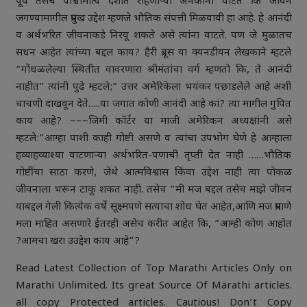
पूर्व तसेच पाश्चीमात्य देशात राहणाऱ्या अनेकांना वाटते कि जीवन
जगण्यामागील प्रमुख उद्देश म्हणजे भौतिक संपत्ती मिळवावी हा आहे. हे आनंदी
व अर्थभरित जीवनाकडे निरवू शकते असे त्यांना वाटते. पण जे मुळातच
सधन आहेत त्यांच्या बद्दल काय? हैरी ब्रूस या क्यनडीयन लेखकाने म्हटले
”गोंधळलेल्या स्थितीत वावरणारा श्रीमंतांचा वर्ग म्हणतो कि, ते आनंदी
नाहीत” त्यांनी पुढे म्हटले;” उत्तर अमेरिकेला भयंकर पछाडलेले आहे अशी
चाचणी दाखवून देते…..या जगात कोणी आनंदी आहे कां? त्या मागील गुपित
काय आहे? ~~~जिमी कॉर्टर या माजी अमेरिकन अध्यक्षांनी असे
म्हटले:”आम्हा पाशी काही गोष्टी असणे व त्यांचा उपभोग घेणे हे आम्हाला
हव्याहव्याश्या वाटणाऱ्या अर्थभरित-पणाची तृप्ती देत नाही ……भौतिक
गोष्टींचा साठा करणे, जेथे आत्मविश्वास किंवा उद्देश नाही त्या पोकळ
जीवनाला भरून टाकू शकत नाही. तसेच ”मी मज बद्दल तसेच माझे जीवन
याबद्दल गेली कित्येक वर्षे सूक्ष्मपणे सत्याचा शोध घेत आहेत,आणि मज प्रमाणे
मला माहित असणारे ईतरही असेच करीत आहेत कि, ”आम्ही कोण आहोत
?आमचा खरा उउद्देश काय आहे”?
Read Latest Collection of Top Marathi Articles Only on
Marathi Unlimited. Its great Source Of Marathi articles.
all copy Protected articles. Cautious! Don’t Copy