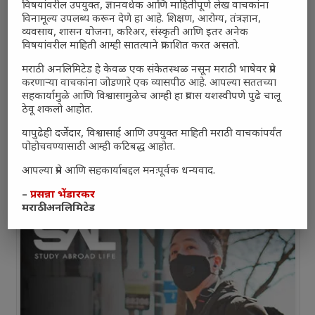
विषयांवरील उपयुक्त, ज्ञानवर्धक आणि माहितीपूर्ण लेख वाचकांना
विनामूल्य उपलब्ध करून देणे हा आहे. शिक्षण, आरोग्य, तंत्रज्ञान,
व्यवसाय, शासन योजना, करिअर, संस्कृती आणि इतर अनेक
विषयांवरील माहिती आम्ही सातत्याने प्रकाशित करत असतो.
मराठी अनलिमिटेड हे केवळ एक संकेतस्थळ नसून मराठी भाषेवर प्रेम
करणाऱ्या वाचकांना जोडणारे एक व्यासपीठ आहे. आपल्या सततच्या
सहकार्यामुळे आणि विश्वासामुळेच आम्ही हा प्रवास यशस्वीपणे पुढे चालू
ठेवू शकलो आहोत.
यापुढेही दर्जेदार, विश्वासार्ह आणि उपयुक्त माहिती मराठी वाचकांपर्यंत
पोहोचवण्यासाठी आम्ही कटिबद्ध आहोत.
आपल्या प्रेम आणि सहकार्याबद्दल मनःपूर्वक धन्यवाद.
–
प्रसन्ना भेंडारकर
मराठी अनलिमिटेड