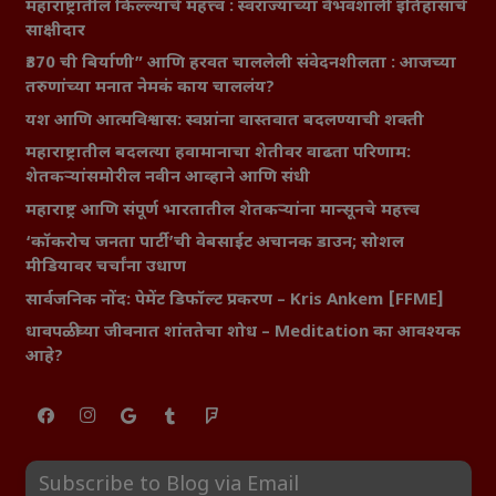
महाराष्ट्रातील किल्ल्यांचे महत्त्व : स्वराज्याच्या वैभवशाली इतिहासाचे
साक्षीदार
₹370 ची बिर्याणी” आणि हरवत चाललेली संवेदनशीलता : आजच्या
तरुणांच्या मनात नेमकं काय चाललंय?
यश आणि आत्मविश्वास: स्वप्नांना वास्तवात बदलण्याची शक्ती
महाराष्ट्रातील बदलत्या हवामानाचा शेतीवर वाढता परिणाम:
शेतकऱ्यांसमोरील नवीन आव्हाने आणि संधी
महाराष्ट्र आणि संपूर्ण भारतातील शेतकऱ्यांना मान्सूनचे महत्त्व
‘कॉकरोच जनता पार्टी’ची वेबसाईट अचानक डाउन; सोशल
मीडियावर चर्चांना उधाण
सार्वजनिक नोंद: पेमेंट डिफॉल्ट प्रकरण – Kris Ankem [FFME]
धावपळीच्या जीवनात शांततेचा शोध – Meditation का आवश्यक
आहे?
Subscribe to Blog via Email