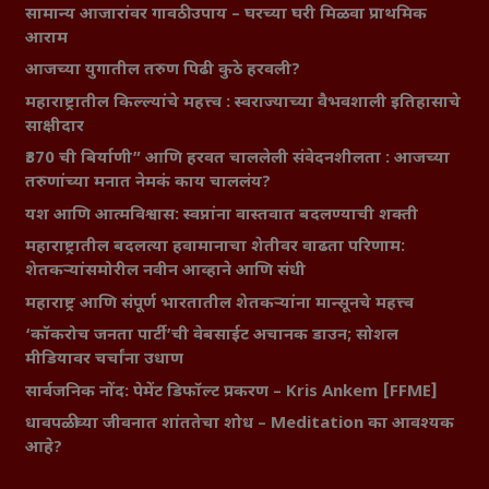
सामान्य आजारांवर गावठी उपाय – घरच्या घरी मिळवा प्राथमिक
आराम
आजच्या युगातील तरुण पिढी कुठे हरवली?
महाराष्ट्रातील किल्ल्यांचे महत्त्व : स्वराज्याच्या वैभवशाली इतिहासाचे
साक्षीदार
₹370 ची बिर्याणी” आणि हरवत चाललेली संवेदनशीलता : आजच्या
तरुणांच्या मनात नेमकं काय चाललंय?
यश आणि आत्मविश्वास: स्वप्नांना वास्तवात बदलण्याची शक्ती
महाराष्ट्रातील बदलत्या हवामानाचा शेतीवर वाढता परिणाम:
शेतकऱ्यांसमोरील नवीन आव्हाने आणि संधी
महाराष्ट्र आणि संपूर्ण भारतातील शेतकऱ्यांना मान्सूनचे महत्त्व
‘कॉकरोच जनता पार्टी’ची वेबसाईट अचानक डाउन; सोशल
मीडियावर चर्चांना उधाण
सार्वजनिक नोंद: पेमेंट डिफॉल्ट प्रकरण – Kris Ankem [FFME]
धावपळीच्या जीवनात शांततेचा शोध – Meditation का आवश्यक
आहे?