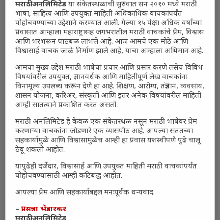
मराठी अनलिमिटेड
या संकेतस्थळाची सुरुवात सन २०१० मध्ये मराठी
भाषा, साहित्य आणि उपयुक्त माहिती अधिकाधिक वाचकांपर्यंत
पोहोचवण्याच्या उद्देशाने करण्यात आली. गेल्या १५ पेक्षा अधिक वर्षांच्या
प्रवासात आम्हाला महाराष्ट्रासह जगभरातील मराठी वाचकांचे प्रेम, विश्वास
आणि भरभरून पाठबळ लाभले आहे. आज आमचे एक मोठे आणि
विश्वासार्ह वाचक जाळे निर्माण झाले आहे, याचा आम्हाला अभिमान आहे.
आमचा मुख्य उद्देश मराठी भाषेचा प्रचार आणि प्रसार करणे तसेच विविध
विषयांवरील उपयुक्त, ज्ञानवर्धक आणि माहितीपूर्ण लेख वाचकांना
विनामूल्य उपलब्ध करून देणे हा आहे. शिक्षण, आरोग्य, तंत्रज्ञान, व्यवसाय,
शासन योजना, करिअर, संस्कृती आणि इतर अनेक विषयांवरील माहिती
आम्ही सातत्याने प्रकाशित करत असतो.
मराठी अनलिमिटेड हे केवळ एक संकेतस्थळ नसून मराठी भाषेवर प्रेम
करणाऱ्या वाचकांना जोडणारे एक व्यासपीठ आहे. आपल्या सततच्या
सहकार्यामुळे आणि विश्वासामुळेच आम्ही हा प्रवास यशस्वीपणे पुढे चालू
ठेवू शकलो आहोत.
यापुढेही दर्जेदार, विश्वासार्ह आणि उपयुक्त माहिती मराठी वाचकांपर्यंत
पोहोचवण्यासाठी आम्ही कटिबद्ध आहोत.
आपल्या प्रेम आणि सहकार्याबद्दल मनःपूर्वक धन्यवाद.
–
प्रसन्ना भेंडारकर
मराठी अनलिमिटेड