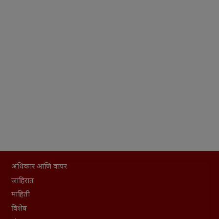
अधिकार आणि वापर
जाहिरात
माहिती
विशेष