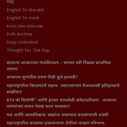
संग्रह
English To Marathi
English To Hindi
Kruti Dev Unicode
Polls Archive
Shop Unlimited
Thought For The Day
सामान्य आजारांवर गावठी उपाय – घरच्या घरी मिळवा प्राथमिक
आराम
आजच्या युगातील तरुण पिढी कुठे हरवली?
महाराष्ट्रातील किल्ल्यांचे महत्त्व : स्वराज्याच्या वैभवशाली इतिहासाचे
साक्षीदार
₹370 ची बिर्याणी” आणि हरवत चाललेली संवेदनशीलता : आजच्या
तरुणांच्या मनात नेमकं काय चाललंय?
यश आणि आत्मविश्वास: स्वप्नांना वास्तवात बदलण्याची शक्ती
महाराष्ट्रातील बदलत्या हवामानाचा शेतीवर वाढता परिणाम: