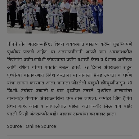
चीनचे तीन अंतराळयात्री १३ दिवस अवकाशात वास्तव्य करून सुखरूपपणे
पृथ्वीवर परतले आहेत. या अंतराळवीरांनी आपले यान अवकाशातील
तियाँगाँग प्रयोगशाळेशी जोडण्याचा प्रयोग यशस्वी केला व देशाला अमेरिका
आणि रशिया यांच्या पंक्तीत नेऊन ठेवले. १३ दिवस अंतराळात राहून
पृथ्वीच्या वातावरणात प्रवेश करताना या यानाला प्रचंड उष्णता व घर्षण
यांचा सामना करण्यात आला. यानाला जोडलेली धातूची छत्री पृथ्वीपासून १0
कि.मी. उंचीवर उघडली व यान पृथ्वीवर उतरले. पृथ्वीवर आल्यानंतर
यानाबाहेर येण्यास अंतराळवीरांना एक तास लागला. कमांडर जिंग हैपिंग
प्रथम बाहेर आला व त्यापाठोपाठ महिला अंतराळवीर लिऊ वांग बाहेर
पडली. तिन्ही अंतराळवीर बाहेर पडताच टाळ्यांचा कडकडाट झाला.
Source : Online Source: