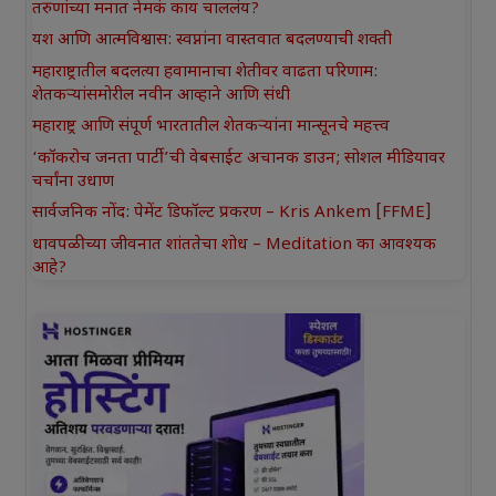
तरुणांच्या मनात नेमकं काय चाललंय?
यश आणि आत्मविश्वास: स्वप्नांना वास्तवात बदलण्याची शक्ती
महाराष्ट्रातील बदलत्या हवामानाचा शेतीवर वाढता परिणाम:
शेतकऱ्यांसमोरील नवीन आव्हाने आणि संधी
महाराष्ट्र आणि संपूर्ण भारतातील शेतकऱ्यांना मान्सूनचे महत्त्व
‘कॉकरोच जनता पार्टी’ची वेबसाईट अचानक डाउन; सोशल मीडियावर
चर्चांना उधाण
सार्वजनिक नोंद: पेमेंट डिफॉल्ट प्रकरण – Kris Ankem [FFME]
धावपळीच्या जीवनात शांततेचा शोध – Meditation का आवश्यक
आहे?