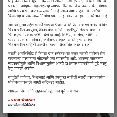
पोहोचवण्याच्या उद्देशाने करण्यात आली. गेल्या १५ पेक्षा अधिक वर्षांच्या
प्रवासात आम्हाला महाराष्ट्रासह जगभरातील मराठी वाचकांचे प्रेम, विश्वास
आणि भरभरून पाठबळ लाभले आहे. आज आमचे एक मोठे आणि
विश्वासार्ह वाचक जाळे निर्माण झाले आहे, याचा आम्हाला अभिमान आहे.
आमचा मुख्य उद्देश मराठी भाषेचा प्रचार आणि प्रसार करणे तसेच विविध
विषयांवरील उपयुक्त, ज्ञानवर्धक आणि माहितीपूर्ण लेख वाचकांना
विनामूल्य उपलब्ध करून देणे हा आहे. शिक्षण, आरोग्य, तंत्रज्ञान,
व्यवसाय, शासन योजना, करिअर, संस्कृती आणि इतर अनेक
विषयांवरील माहिती आम्ही सातत्याने प्रकाशित करत असतो.
मराठी अनलिमिटेड हे केवळ एक संकेतस्थळ नसून मराठी भाषेवर प्रेम
करणाऱ्या वाचकांना जोडणारे एक व्यासपीठ आहे. आपल्या सततच्या
सहकार्यामुळे आणि विश्वासामुळेच आम्ही हा प्रवास यशस्वीपणे पुढे चालू
ठेवू शकलो आहोत.
यापुढेही दर्जेदार, विश्वासार्ह आणि उपयुक्त माहिती मराठी वाचकांपर्यंत
पोहोचवण्यासाठी आम्ही कटिबद्ध आहोत.
आपल्या प्रेम आणि सहकार्याबद्दल मनःपूर्वक धन्यवाद.
–
प्रसन्ना भेंडारकर
मराठी अनलिमिटेड