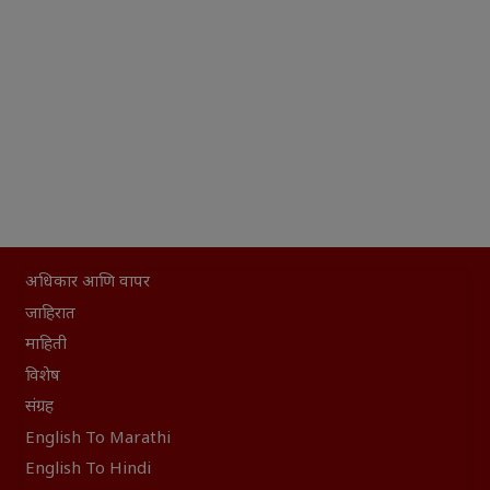
अधिकार आणि वापर
जाहिरात
माहिती
विशेष
संग्रह
English To Marathi
English To Hindi