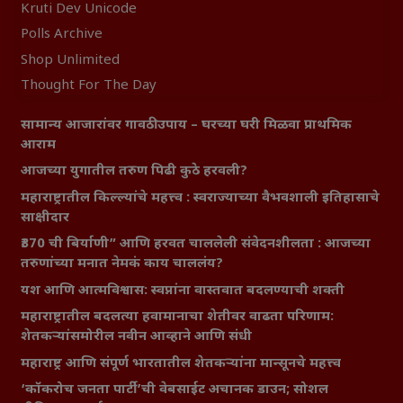
Kruti Dev Unicode
Polls Archive
Shop Unlimited
Thought For The Day
सामान्य आजारांवर गावठी उपाय – घरच्या घरी मिळवा प्राथमिक
आराम
आजच्या युगातील तरुण पिढी कुठे हरवली?
महाराष्ट्रातील किल्ल्यांचे महत्त्व : स्वराज्याच्या वैभवशाली इतिहासाचे
साक्षीदार
₹370 ची बिर्याणी” आणि हरवत चाललेली संवेदनशीलता : आजच्या
तरुणांच्या मनात नेमकं काय चाललंय?
यश आणि आत्मविश्वास: स्वप्नांना वास्तवात बदलण्याची शक्ती
महाराष्ट्रातील बदलत्या हवामानाचा शेतीवर वाढता परिणाम:
शेतकऱ्यांसमोरील नवीन आव्हाने आणि संधी
महाराष्ट्र आणि संपूर्ण भारतातील शेतकऱ्यांना मान्सूनचे महत्त्व
‘कॉकरोच जनता पार्टी’ची वेबसाईट अचानक डाउन; सोशल