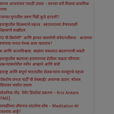
ामान्य आजारांवर गावठी उपाय – घरच्या घरी मिळवा प्राथमिक
राम
जच्या युगातील तरुण पिढी कुठे हरवली?
ाराष्ट्रातील किल्ल्यांचे महत्त्व : स्वराज्याच्या वैभवशाली
तिहासाचे साक्षीदार
370 ची बिर्याणी” आणि हरवत चाललेली संवेदनशीलता : आजच्या
रुणांच्या मनात नेमकं काय चाललंय?
श आणि आत्मविश्वास: स्वप्नांना वास्तवात बदलण्याची शक्ती
हाराष्ट्रातील बदलत्या हवामानाचा शेतीवर वाढता परिणाम:
ेतकऱ्यांसमोरील नवीन आव्हाने आणि संधी
ाराष्ट्र आणि संपूर्ण भारतातील शेतकऱ्यांना मान्सूनचे महत्त्व
कॉकरोच जनता पार्टी’ची वेबसाईट अचानक डाउन; सोशल
ीडियावर चर्चांना उधाण
ार्वजनिक नोंद: पेमेंट डिफॉल्ट प्रकरण – Kris Ankem
FFME]
ावपळीच्या जीवनात शांततेचा शोध – Meditation का
वश्यक आहे?