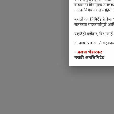
वाचकांना विनामूल्य उपलब्ध
अनेक विषयांवरील माहिती 
मराठी अनलिमिटेड हे केवळ
सततच्या सहकार्यामुळे आणि
यापुढेही दर्जेदार, विश्वा
आपल्या प्रेम आणि सहकार्या
–
प्रसन्ना भेंडारकर
मराठी अनलिमिटेड