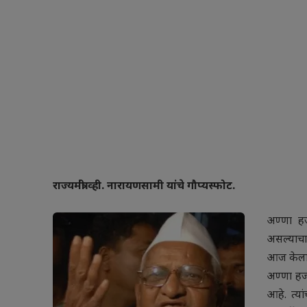
राज्यमंत्री व्ही. नारायणसामी यांचे गौप्यस्फोट.
अण्णा हजा
असल्याचा 
आज केला. 
अण्णा हजारे
आहे. त्यां