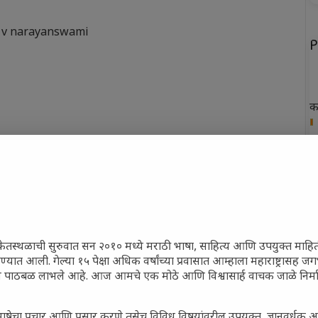
,
v narayanswami
P
क
ख
फ
न
त
केतस्थळाची सुरुवात सन २०१० मध्ये मराठी भाषा, साहित्य आणि उपयुक्त माहि
रण्यात आली. गेल्या १५ पेक्षा अधिक वर्षांच्या प्रवासात आम्हाला महाराष्ट्रासह
ून पाठबळ लाभले आहे. आज आमचे एक मोठे आणि विश्वासार्ह वाचक जाळे निर्म
P
ाषेचा प्रचार आणि प्रसार करणे तसेच विविध विषयांवरील उपयुक्त, ज्ञानवर्धक 