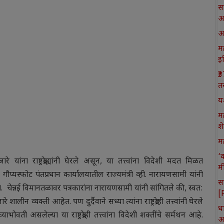
स
आ
आ
मह
इ
₹
त
य
म
श
मह
‘
रे यांना राष्ट्रद्रोह्यांनी घेरले असून, या तत्त्वांना विदेशी मदत मिळत
म
गौप्यस्फोट पंतप्रधान कार्यालयातील राज्यमंत्री व्ही. नारायणसामी यांनी
स
चेन्नई विमानतळावर पत्रकारांना नारायणसामी यांनी सांगितले की, स्वत:
[
 शालीन व्यक्ती आहेत. पण दुर्दैवाने सध्या त्यांना राष्ट्रद्रोही तत्त्वांनी घेरले
ध
च्याभोवती असलेल्या या राष्ट्रद्रोही तत्त्वांना विदेशी शक्तींचे सर्मथन आहे.
आ