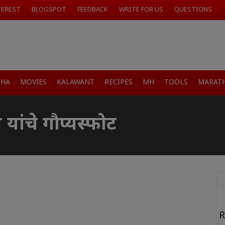
TEREST
BLOGSPOT
FEEDBACK
WRITE FOR US
QUESTIONS
SHA
MOVIES
KALAWANT
RECIPES
MH
TOOLS
MARATH
ी यांचे गौप्यस्फोट
R