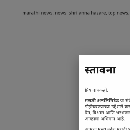
marathi news
,
news
,
shri anna hazare
,
top news
प्रस्तावना
प्रिय वाचकहो,
मराठी अनलिमिटेड
या सं
पोहोचवण्याच्या उद्देशाने क
प्रेम, विश्वास आणि भरभर
आम्हाला अभिमान आहे.
आमचा मुख्य उद्देश मराठी भ