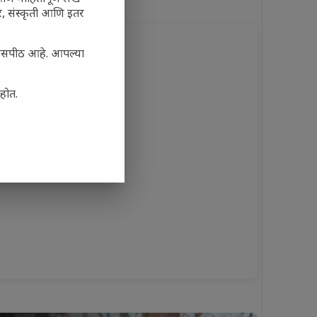
अर, संस्कृती आणि इतर
्यासपीठ आहे. आपल्या
आहोत.