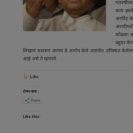
गतवर्षीच्
काय झाले,
अरविंद क
अण्णीमधील
कोळसा खाण
बहुधा कॅग
लिखाण यावरून आपण हे आरोप केले असावेत. उपिस्थत केलेल्या म
आहे असे ते म्हणाले.
Like
शेयर-करा :
Share
Like this: