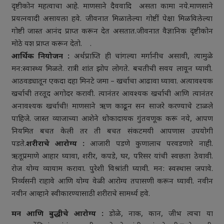
दृष्टीकोन महत्वाचा आहे. माणसाने दैववादि असता कामा नये.माणसाने
प्रयत्नवादी असायला हवे. जीवनात मिळालेल्या गोष्टीं पेक्षा मिळविलेल्या
गोष्टी जास्त आनंद प्राप्त करून देत असतात.जीवनात वैज्ञानिक दृष्टीकोन
मोठे यश प्राप्त करून देतो. .
आर्थिक नियोजन :
अर्थप्राप्ति ही चांगल्या मर्गानीच असावी, त्यामुळे
मन:स्वास्थ्य मिळते. रात्री शांत झोप लोगते. बचतीची सवय लावून घ्यावी.
आठवड्यातून एकदा दहा मिनटे जमा – खर्चाचा आढावा घ्यावा. अत्यावश्यक
खर्चाची तरतूद अगोदर करावी. त्यानंतर आवश्यक खर्चाची आणि त्यानंतर
अनावश्यक खर्चाची! माणसाने ऋण काढून सन साजरे करण्याचे टाळले
पाहिजे. जास्त व्याजाच्या आशेने धोकादायक गुंतवणूक करू नये, आपण
नियमित बचत केली तर ती बचत संकटमयी आपणास उपयोगी
पडते.
शरीराचे आरोग्य :
आजारी पडणे कुणालाच परवडणारे नाही.
ऋतूप्रमाणे आहार घ्यावा, शरीर, कपडे, घर, परिसर यांची स्वछता ठेवावी.
रोज योग्य व्यायाम करावा. पुरेशी विश्रांती घ्यावी. मन: स्वस्थास जपावे.
निर्व्यसनी राहावे आणि योग्य वेळी आरोग्य तपासणी करून घ्यावी. नवीन
नवीन आव्हाने स्वीकारण्यासाठी शरीराचे सामर्थ्य हवे.
मन आणि बुद्धीचे आरोग्य :
डोळे, नाक, कान, जीभ त्वचा या