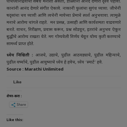
पाचध्यानेंद्रियांचा संबंध मनाशी असतो, डोळ्यांनी आनंद देणारी दृश्ये पहावी.
कानांनी आनंद देणारे संगीत ऐकावे. नाकानी फुलांचा सुगंध घ्यावा. जीभेनी
षदृसांचा चव घ्यावी आणि त्वचेनी मायेच्या प्रेमाचे स्पर्श अनुभवावा. त्यामुळे
मनाचे आरोग्य चांगले राहते. मन प्रसन्न, उत्साही आणि कार्यशमता वाढवणारे
बनते. वाचन, निरीक्षण, प्रवास करून, प्रश्न सोडवून, इतरांचे अनुभव ऐकून
बुद्धीचे आरोग्य राखता येते. मग गोग्यवेली निर्णय घेवून योग्य कृती करण्याचे
सामर्थ्य प्राप्त होते.
ध्येय निश्चिती :
आजचे, उद्याचे, पुढील आठवड्याचे, पुढील महिन्याचे,
पुढील वर्ष्याचे, पुढील आयुष्याचे ध्येय हे हवेच, ध्येय ‘स्मार्ट’ हवे.
Source : Marathi Unlimited
Like
शेयर-करा :
Share
Like this: