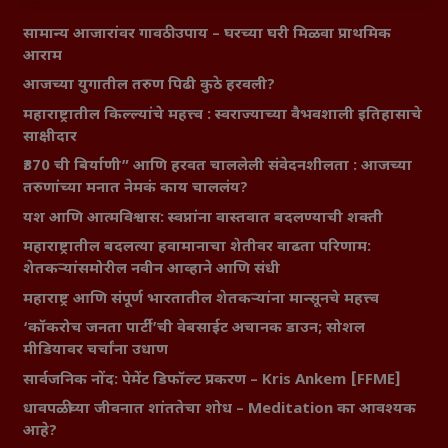
सामान्य आजारांवर गावठी उपाय – घरच्या घरी मिळवा प्राथमिक
आराम
आजच्या युगातील तरुण पिढी कुठे हरवली?
महाराष्ट्रातील किल्ल्यांचे महत्त्व : स्वराज्याच्या वैभवशाली इतिहासाचे
साक्षीदार
₹370 ची बिर्याणी” आणि हरवत चाललेली संवेदनशीलता : आजच्या
तरुणांच्या मनात नेमकं काय चाललंय?
यश आणि आत्मविश्वास: स्वप्नांना वास्तवात बदलण्याची शक्ती
महाराष्ट्रातील बदलत्या हवामानाचा शेतीवर वाढता परिणाम:
शेतकऱ्यांसमोरील नवीन आव्हाने आणि संधी
महाराष्ट्र आणि संपूर्ण भारतातील शेतकऱ्यांना मान्सूनचे महत्त्व
‘कॉकरोच जनता पार्टी’ची वेबसाईट अचानक डाउन; सोशल
मीडियावर चर्चांना उधाण
सार्वजनिक नोंद: पेमेंट डिफॉल्ट प्रकरण – Kris Ankem [FFME]
धावपळीच्या जीवनात शांततेचा शोध – Meditation का आवश्यक
आहे?