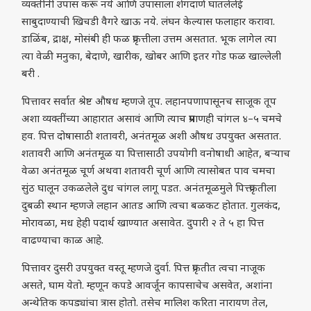
व्यक्तीनी उपास करू नये आणि उपासाला शेंगदाणे घातलेलेई
साबुदाण्याची खिचडी वैगरे खाऊ नये. लंघन केल्यास फलाहार करावा.
डाळिंब, द्राक्ष, मोसंबी ही फळ प्रकृत्तीला उत्तम असतात. भूक लागेल त्या
त्या वेळी मनुका, बेदाणे, खारीक, खोबर आणि इतर गोड फळ खाल्लेली
बरी .
पित्तावर सर्वात श्रेष्ट औषध म्हणजे तूप. लहानपणापासूनच साजूक तूप
अशा व्यक्तींच्या आहारात असावं आणि त्याच प्रमाणही चांगल ४–५ चमचे
हव. पित्त दोषासाठी शतावरी, अनंतमूळ अशी औषध उपयुक्त असतात.
शतावरी आणि अनंतमूळ या पित्तासाठी उपयोगी वनोषाधी आहेत, बऱ्याच
वेळा अनंतमूळ चूर्ण अथवा शतावरी चूर्ण आणि त्यासोबत पाव चमचा
सुंठ घालून उकळलेले दुध चांगल लागू पडत. अनंतमूळमुले पित्त्प्रकृतीला
दुबळी स्थान म्हणजे लहान आतड आणि त्वचा बळकट होतात. गुलकंद,
मोरावळा, मध हेही पदार्थ खाण्यात असावेत. दुपारी २ ते ५ हा पित्त
वाढण्याचा काळ आहे.
पित्तावर दुसरी उपयुक्त वस्तू म्हणजे दुर्वा. पित्त प्रकृतीत त्वचा नाजूक
असते, घाम येतो. म्हणून कपडे आवर्जून कापसाचेच असवेत, अशांना
अन्थेतिक कपड्यांचा त्रास होतो. तसेच मालिश करिता नारायण तेल,