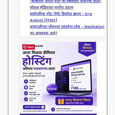
‘कॉकरोच जनता पार्टी’ची वेबसाईट अचानक डाउन;
सोशल मीडियावर चर्चांना उधाण
सार्वजनिक नोंद: पेमेंट डिफॉल्ट प्रकरण – Kris
Ankem [FFME]
धावपळीच्या जीवनात शांततेचा शोध – Meditation
का आवश्यक आहे?
Save