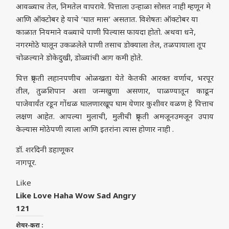
आवळ्याच तेल, निमतेल वापरावे. पित्ताला उन्हाळा सोसत नाही म्हणून मे
आणि ऑक्टोबर हे याचे ‘घात मास’ असतात. विशेषतः ऑक्टोबर या
काळात नियमाने वळ्याचे पाणी पिल्यास फायदा होतो. अथवा धने,
नगरमोठे घालून उकळलेले पाणी तसाच डोक्याला तेल, तळपायाला तूप
चोळल्याने डोकेदुखी, डोळ्यांची आग कमी होते.
पित्त प्रकृती लहानपणीच ओळखता येते केतकी आरक्त वर्णाच, भरपूर
तील, तुळशिपान अशा जन्मखुणा असणार, पाळण्यातून काढून
पाजेवार्यंत रडून गोंधळ घालणारखूप घाम येणार कुशीवर वळण हे पित्ताच
लक्षण आहेत. आपल्या मुलाची, मुलीची प्रकृती अमजूनउमजून उपाय
केल्यास मोठेपणी त्याला आणि इतरांना त्यास होणार नाही .
डॉ. शरदिनी डहाणूकर
नागपूर.
Like
Like
Love
Haha
Wow
Sad
Angry
12
1
शेयर-करा :