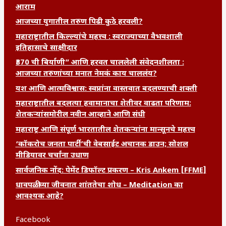
आराम
आजच्या युगातील तरुण पिढी कुठे हरवली?
महाराष्ट्रातील किल्ल्यांचे महत्त्व : स्वराज्याच्या वैभवशाली
इतिहासाचे साक्षीदार
₹370 ची बिर्याणी” आणि हरवत चाललेली संवेदनशीलता :
आजच्या तरुणांच्या मनात नेमकं काय चाललंय?
यश आणि आत्मविश्वास: स्वप्नांना वास्तवात बदलण्याची शक्ती
महाराष्ट्रातील बदलत्या हवामानाचा शेतीवर वाढता परिणाम:
शेतकऱ्यांसमोरील नवीन आव्हाने आणि संधी
महाराष्ट्र आणि संपूर्ण भारतातील शेतकऱ्यांना मान्सूनचे महत्त्व
‘कॉकरोच जनता पार्टी’ची वेबसाईट अचानक डाउन; सोशल
मीडियावर चर्चांना उधाण
सार्वजनिक नोंद: पेमेंट डिफॉल्ट प्रकरण – Kris Ankem [FFME]
धावपळीच्या जीवनात शांततेचा शोध – Meditation का
आवश्यक आहे?
Facebook