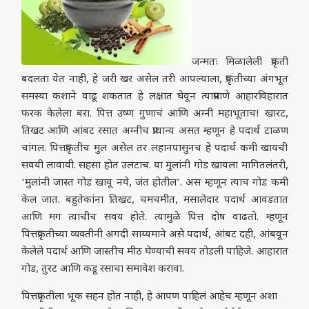
जन्मतः मिळालेली प्रकृती
बदलता येत नाही, हे जरी खर असेल तरी आपल्याला, प्रकृतीच्या अंगभूत
समस्या कशाने वाढू शकतात हे लक्षात घेवून त्याप्रमाणे आहारविहारात
फरक केलेला बरा. पित्त उष्ण गुणाचं आणि अग्नी महाभूताच! खारट,
तिखट आणि आंबट रसात अग्नीच प्राधान्य असत म्हणून हे पदार्थ टाळण
चांगल. पित्तप्रकृतीच मुल असेल तर लहानपासुनच हे पदार्थ कमी खायची
सवयी लावावी. सहसा होत उलटाच. या मुलांनी गोड खायला मागितलंतरी,
‘मुलांनी जास्त गोड खावू नये, जंत होतील’. अस म्हणून त्याच गोड कमी
केल जात. बहुतेकांना तिखट, चमचमीत, मसालेदार पदार्थ आवडतात
आणि मग त्याचीच सवय होते. त्यामुळे पित्त दोष वाढतो. म्हणून
पित्तप्रकृतीच्या व्यक्तीनी अगदी साय्यमाने असे पदार्थ, आंबट दही, आंबवून
केलेले पदार्थ आणि जास्तीच मीठ घेण्याची सवय तोडली पाहिजे. आहारात
गोड, तुरट आणि कडू रसाचा समावेश करावा.
पित्तप्रकृतीला भूक सहन होत नाही, हे आपण पाहिलं आहेच म्हणून अशा