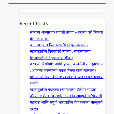
Recent Posts
सामान्य आजारांवर गावठी उपाय – घरच्या घरी मिळवा
प्राथमिक आराम
आजच्या युगातील तरुण पिढी कुठे हरवली?
महाराष्ट्रातील किल्ल्यांचे महत्त्व : स्वराज्याच्या
वैभवशाली इतिहासाचे साक्षीदार
₹370 ची बिर्याणी” आणि हरवत चाललेली संवेदनशीलता
: आजच्या तरुणांच्या मनात नेमकं काय चाललंय?
यश आणि आत्मविश्वास: स्वप्नांना वास्तवात बदलण्याची
शक्ती
महाराष्ट्रातील बदलत्या हवामानाचा शेतीवर वाढता
परिणाम: शेतकऱ्यांसमोरील नवीन आव्हाने आणि संधी
महाराष्ट्र आणि संपूर्ण भारतातील शेतकऱ्यांना मान्सूनचे
महत्त्व