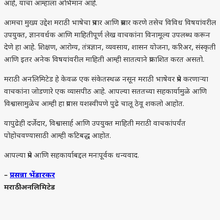
आहे, याचा आम्हाला अभिमान आहे.
आमचा मुख्य उद्देश मराठी भाषेचा प्रचार आणि प्रसार करणे तसेच विविध विषयांवरील
उपयुक्त, ज्ञानवर्धक आणि माहितीपूर्ण लेख वाचकांना विनामूल्य उपलब्ध करून
देणे हा आहे. शिक्षण, आरोग्य, तंत्रज्ञान, व्यवसाय, शासन योजना, करिअर, संस्कृती
आणि इतर अनेक विषयांवरील माहिती आम्ही सातत्याने प्रकाशित करत असतो.
मराठी अनलिमिटेड हे केवळ एक संकेतस्थळ नसून मराठी भाषेवर प्रेम करणाऱ्या
वाचकांना जोडणारे एक व्यासपीठ आहे. आपल्या सततच्या सहकार्यामुळे आणि
विश्वासामुळेच आम्ही हा प्रवास यशस्वीपणे पुढे चालू ठेवू शकलो आहोत.
यापुढेही दर्जेदार, विश्वासार्ह आणि उपयुक्त माहिती मराठी वाचकांपर्यंत
पोहोचवण्यासाठी आम्ही कटिबद्ध आहोत.
आपल्या प्रेम आणि सहकार्याबद्दल मनःपूर्वक धन्यवाद.
–
प्रसन्ना भेंडारकर
मराठी अनलिमिटेड