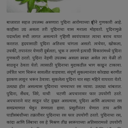
बाजारात सहज उपलब्ध असणारा पुदिना आरोग्याच्या दृष्टीने गुणकारी आहे.
काहीसा उग्र असला तरी पुदिनाचा वास मनाला मोहवतो. पुदिनामुळे
पदार्थाला रुची लागत असल्याने गृहिणी स्वयंपाकात त्याचा बराच वापर
करतात. हृदयासाठी पुदिना अतिशय चांगला असतो. त्वचेवर, खोकला,
उचकी, तपानंतर येणारी दुर्बलता, भूक न लागणे इत्यादी विकारांमध्ये पुदिना
गुणकारी ठरतो. पुदिना नेहमी उपलब्ध असला स्वस्त असेल त्या वेळी तो
साठवून ठेवता येतो. त्यासाठी पुदिनाचा मुदाकडील भाग काढून टाकावा.
उर्वरित भाग चिरून सावलीत वाडवावा. संपूर्ण सुकल्यानंतर कोरड्या बरणीत
झाकण लावून भरून ठेवावा. सुकलेला पुदिना चार सहा महिने वापरता येतो.
उलट्या होत असल्यास पुदिनाचा चमचाभर रस घ्यावा. उलट्या थांबतात.
पुदिना, सैंधव, जिरे, याची चटणी अपचानावर फार उपयोगी ठरते.
अपचानाने वाट साठून पोट दुखत असल्यास, पुदिना आणि आल्याचा रस
समप्रमाणात घेवून रुग्णाला द्यावा. प्रसूतीनंतर येणारा ताप आणि
पाडीसंबंधीच्या तक्रारीवर पुदिनाचा रस फार उपयोगी ठरतो. पुदिनाचा रस,
कांदा आणि लिंबाचा रस हे मिश्रण तीव्र स्वरूपाच्या अतिसारामध्ये उपयोगी