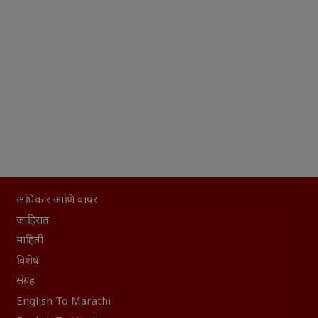
अधिकार आणि वापर
जाहिरात
माहिती
विशेष
संग्रह
English To Marathi