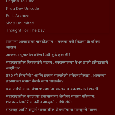
English To Hindi
Kruti Dev Unicode
Polls Archive
Shop Unlimited
Thought For The Day
सामान्य आजारांवर गावठी उपाय – घरच्या घरी मिळवा प्राथमिक
आराम
आजच्या युगातील तरुण पिढी कुठे हरवली?
महाराष्ट्रातील किल्ल्यांचे महत्त्व : स्वराज्याच्या वैभवशाली इतिहासाचे
साक्षीदार
₹370 ची बिर्याणी” आणि हरवत चाललेली संवेदनशीलता : आजच्या
तरुणांच्या मनात नेमकं काय चाललंय?
यश आणि आत्मविश्वास: स्वप्नांना वास्तवात बदलण्याची शक्ती
महाराष्ट्रातील बदलत्या हवामानाचा शेतीवर वाढता परिणाम:
शेतकऱ्यांसमोरील नवीन आव्हाने आणि संधी
महाराष्ट्र आणि संपूर्ण भारतातील शेतकऱ्यांना मान्सूनचे महत्त्व