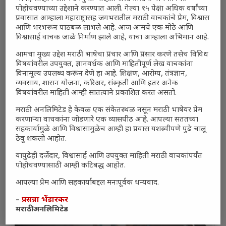
पोहोचवण्याच्या उद्देशाने करण्यात आली. गेल्या १५ पेक्षा अधिक वर्षांच्या
प्रवासात आम्हाला महाराष्ट्रासह जगभरातील मराठी वाचकांचे प्रेम, विश्वास
आणि भरभरून पाठबळ लाभले आहे. आज आमचे एक मोठे आणि
विश्वासार्ह वाचक जाळे निर्माण झाले आहे, याचा आम्हाला अभिमान आहे.
आमचा मुख्य उद्देश मराठी भाषेचा प्रचार आणि प्रसार करणे तसेच विविध
विषयांवरील उपयुक्त, ज्ञानवर्धक आणि माहितीपूर्ण लेख वाचकांना
विनामूल्य उपलब्ध करून देणे हा आहे. शिक्षण, आरोग्य, तंत्रज्ञान,
व्यवसाय, शासन योजना, करिअर, संस्कृती आणि इतर अनेक
विषयांवरील माहिती आम्ही सातत्याने प्रकाशित करत असतो.
मराठी अनलिमिटेड हे केवळ एक संकेतस्थळ नसून मराठी भाषेवर प्रेम
करणाऱ्या वाचकांना जोडणारे एक व्यासपीठ आहे. आपल्या सततच्या
सहकार्यामुळे आणि विश्वासामुळेच आम्ही हा प्रवास यशस्वीपणे पुढे चालू
ठेवू शकलो आहोत.
यापुढेही दर्जेदार, विश्वासार्ह आणि उपयुक्त माहिती मराठी वाचकांपर्यंत
पोहोचवण्यासाठी आम्ही कटिबद्ध आहोत.
आपल्या प्रेम आणि सहकार्याबद्दल मनःपूर्वक धन्यवाद.
–
प्रसन्ना भेंडारकर
मराठी अनलिमिटेड