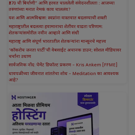
₹370 ची बिर्याणी” आणि हरवत चाललेली संवेदनशीलता : आजच्या
तरुणांच्या मनात नेमकं काय चाललंय?
यश आणि आत्मविश्वास: स्वप्नांना वास्तवात बदलण्याची शक्ती
महाराष्ट्रातील बदलत्या हवामानाचा शेतीवर वाढता परिणाम:
शेतकऱ्यांसमोरील नवीन आव्हाने आणि संधी
महाराष्ट्र आणि संपूर्ण भारतातील शेतकऱ्यांना मान्सूनचे महत्त्व
‘कॉकरोच जनता पार्टी’ची वेबसाईट अचानक डाउन; सोशल मीडियावर
चर्चांना उधाण
सार्वजनिक नोंद: पेमेंट डिफॉल्ट प्रकरण – Kris Ankem [FFME]
धावपळीच्या जीवनात शांततेचा शोध – Meditation का आवश्यक
आहे?