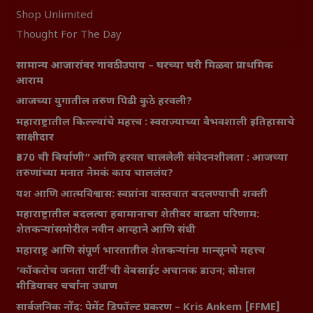
Shop Unlimited
Thought For The Day
सामान्य आजारांवर गावठी उपाय – घरच्या घरी मिळवा प्राथमिक
आराम
आजच्या युगातील तरुण पिढी कुठे हरवली?
महाराष्ट्रातील किल्ल्यांचे महत्त्व : स्वराज्याच्या वैभवशाली इतिहासाचे
साक्षीदार
₹370 ची बिर्याणी” आणि हरवत चाललेली संवेदनशीलता : आजच्या
तरुणांच्या मनात नेमकं काय चाललंय?
यश आणि आत्मविश्वास: स्वप्नांना वास्तवात बदलण्याची शक्ती
महाराष्ट्रातील बदलत्या हवामानाचा शेतीवर वाढता परिणाम:
शेतकऱ्यांसमोरील नवीन आव्हाने आणि संधी
महाराष्ट्र आणि संपूर्ण भारतातील शेतकऱ्यांना मान्सूनचे महत्त्व
‘कॉकरोच जनता पार्टी’ची वेबसाईट अचानक डाउन; सोशल
मीडियावर चर्चांना उधाण
सार्वजनिक नोंद: पेमेंट डिफॉल्ट प्रकरण – Kris Ankem [FFME]