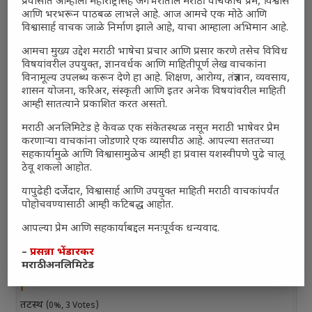
प्रवासात आम्हाला महाराष्ट्रासह जगभरातील मराठी वाचकांचे प्रेम, विश्वास
आणि भरभरून पाठबळ लाभले आहे. आज आमचे एक मोठे आणि
विश्वासार्ह वाचक जाळे निर्माण झाले आहे, याचा आम्हाला अभिमान आहे.
आमचा मुख्य उद्देश मराठी भाषेचा प्रचार आणि प्रसार करणे तसेच विविध
विषयांवरील उपयुक्त, ज्ञानवर्धक आणि माहितीपूर्ण लेख वाचकांना
विनामूल्य उपलब्ध करून देणे हा आहे. शिक्षण, आरोग्य, तंत्रज्ञान, व्यवसाय,
शासन योजना, करिअर, संस्कृती आणि इतर अनेक विषयांवरील माहिती
आम्ही सातत्याने प्रकाशित करत असतो.
मराठी अनलिमिटेड हे केवळ एक संकेतस्थळ नसून मराठी भाषेवर प्रेम
Polls
करणाऱ्या वाचकांना जोडणारे एक व्यासपीठ आहे. आपल्या सततच्या
सहकार्यामुळे आणि विश्वासामुळेच आम्ही हा प्रवास यशस्वीपणे पुढे चालू
भारत–अमेरिका संबंध भारतासाठी फायदेशीर आहेत का?
ठेवू शकलो आहोत.
काही प्रमाणात फायदेशीर
(0%, 0 Votes)
यापुढेही दर्जेदार, विश्वासार्ह आणि उपयुक्त माहिती मराठी वाचकांपर्यंत
पोहोचवण्यासाठी आम्ही कटिबद्ध आहोत.
खूप फायदेशीर
(0%, 3 Votes)
आपल्या प्रेम आणि सहकार्याबद्दल मनःपूर्वक धन्यवाद.
फारसे फायदेशीर नाहीत
(0%, 0 Votes)
–
प्रसन्ना भेंडारकर
मराठी अनलिमिटेड
नुकसानकारक
(0%, 6 Votes)
तटस्थ
(0%, 3 Votes)