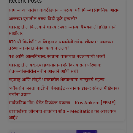
Recent Posts
सामान्य आजारांवर गावठी उपाय – घरच्या घरी मिळवा प्राथमिक आराम
आजच्या युगातील तरुण पिढी कुठे हरवली?
महाराष्ट्रातील किल्ल्यांचे महत्त्व : स्वराज्याच्या वैभवशाली इतिहासाचे
साक्षीदार
₹370 ची बिर्याणी” आणि हरवत चाललेली संवेदनशीलता : आजच्या
तरुणांच्या मनात नेमकं काय चाललंय?
यश आणि आत्मविश्वास: स्वप्नांना वास्तवात बदलण्याची शक्ती
महाराष्ट्रातील बदलत्या हवामानाचा शेतीवर वाढता परिणाम:
शेतकऱ्यांसमोरील नवीन आव्हाने आणि संधी
महाराष्ट्र आणि संपूर्ण भारतातील शेतकऱ्यांना मान्सूनचे महत्त्व
‘कॉकरोच जनता पार्टी’ची वेबसाईट अचानक डाउन; सोशल मीडियावर
चर्चांना उधाण
सार्वजनिक नोंद: पेमेंट डिफॉल्ट प्रकरण – Kris Ankem [FFME]
धावपळीच्या जीवनात शांततेचा शोध – Meditation का आवश्यक
आहे?