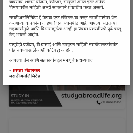
व्यवसाय, शासन योजना, करिअर, संस्कृती आणि इतर अनेक
विषयांवरील माहिती आम्ही सातत्याने प्रकाशित करत असतो.
मराठी अनलिमिटेड हे केवळ एक संकेतस्थळ नसून मराठी भाषेवर प्रेम
करणाऱ्या वाचकांना जोडणारे एक व्यासपीठ आहे. आपल्या सततच्या
सहकार्यामुळे आणि विश्वासामुळेच आम्ही हा प्रवास यशस्वीपणे पुढे चालू
ठेवू शकलो आहोत.
यापुढेही दर्जेदार, विश्वासार्ह आणि उपयुक्त माहिती मराठी वाचकांपर्यंत
पोहोचवण्यासाठी आम्ही कटिबद्ध आहोत.
आपल्या प्रेम आणि सहकार्याबद्दल मनःपूर्वक धन्यवाद.
–
प्रसन्ना भेंडारकर
मराठी अनलिमिटेड