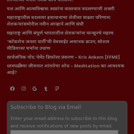
तरुणांच्या मनात नेमकं काय चाललंय?
यश आणि आत्मविश्वास: स्वप्नांना वास्तवात बदलण्याची शक्ती
महाराष्ट्रातील बदलत्या हवामानाचा शेतीवर वाढता परिणाम:
शेतकऱ्यांसमोरील नवीन आव्हाने आणि संधी
महाराष्ट्र आणि संपूर्ण भारतातील शेतकऱ्यांना मान्सूनचे महत्त्व
‘कॉकरोच जनता पार्टी’ची वेबसाईट अचानक डाउन; सोशल
मीडियावर चर्चांना उधाण
सार्वजनिक नोंद: पेमेंट डिफॉल्ट प्रकरण – Kris Ankem [FFME]
धावपळीच्या जीवनात शांततेचा शोध – Meditation का आवश्यक
आहे?
Subscribe to Blog via Email
Enter your email address to subscribe to this blog
and receive notifications of new posts by email.