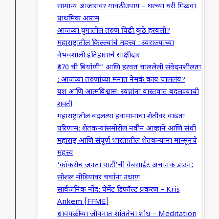
सामान्य आजारांवर गावठी उपाय – घरच्या घरी मिळवा
प्राथमिक आराम
आजच्या युगातील तरुण पिढी कुठे हरवली?
महाराष्ट्रातील किल्ल्यांचे महत्त्व : स्वराज्याच्या
वैभवशाली इतिहासाचे साक्षीदार
₹370 ची बिर्याणी” आणि हरवत चाललेली संवेदनशीलता
: आजच्या तरुणांच्या मनात नेमकं काय चाललंय?
यश आणि आत्मविश्वास: स्वप्नांना वास्तवात बदलण्याची
शक्ती
महाराष्ट्रातील बदलत्या हवामानाचा शेतीवर वाढता
परिणाम: शेतकऱ्यांसमोरील नवीन आव्हाने आणि संधी
महाराष्ट्र आणि संपूर्ण भारतातील शेतकऱ्यांना मान्सूनचे
महत्त्व
‘कॉकरोच जनता पार्टी’ची वेबसाईट अचानक डाउन;
सोशल मीडियावर चर्चांना उधाण
सार्वजनिक नोंद: पेमेंट डिफॉल्ट प्रकरण – Kris
Ankem [FFME]
धावपळीच्या जीवनात शांततेचा शोध – Meditation