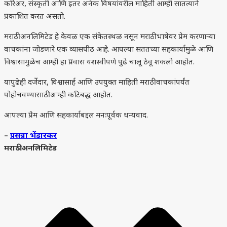
करिअर, संस्कृती आणि इतर अनेक विषयांवरील माहिती आम्ही सातत्याने
प्रकाशित करत असतो.
मराठी अनलिमिटेड हे केवळ एक संकेतस्थळ नसून मराठी भाषेवर प्रेम करणाऱ्या
वाचकांना जोडणारे एक व्यासपीठ आहे. आपल्या सततच्या सहकार्यामुळे आणि
विश्वासामुळेच आम्ही हा प्रवास यशस्वीपणे पुढे चालू ठेवू शकलो आहोत.
यापुढेही दर्जेदार, विश्वासार्ह आणि उपयुक्त माहिती मराठी वाचकांपर्यंत
पोहोचवण्यासाठी आम्ही कटिबद्ध आहोत.
आपल्या प्रेम आणि सहकार्याबद्दल मनःपूर्वक धन्यवाद.
–
प्रसन्ना भेंडारकर
मराठी अनलिमिटेड