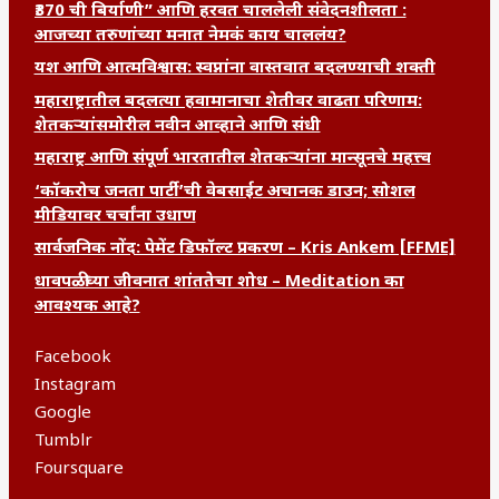
₹370 ची बिर्याणी” आणि हरवत चाललेली संवेदनशीलता :
आजच्या तरुणांच्या मनात नेमकं काय चाललंय?
यश आणि आत्मविश्वास: स्वप्नांना वास्तवात बदलण्याची शक्ती
महाराष्ट्रातील बदलत्या हवामानाचा शेतीवर वाढता परिणाम:
शेतकऱ्यांसमोरील नवीन आव्हाने आणि संधी
महाराष्ट्र आणि संपूर्ण भारतातील शेतकऱ्यांना मान्सूनचे महत्त्व
‘कॉकरोच जनता पार्टी’ची वेबसाईट अचानक डाउन; सोशल
मीडियावर चर्चांना उधाण
सार्वजनिक नोंद: पेमेंट डिफॉल्ट प्रकरण – Kris Ankem [FFME]
धावपळीच्या जीवनात शांततेचा शोध – Meditation का
आवश्यक आहे?
Facebook
Instagram
Google
Tumblr
Foursquare