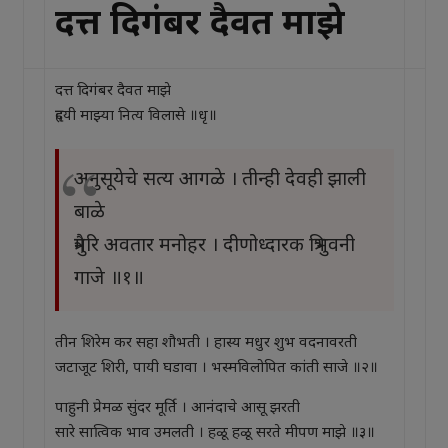
दत्त दिगंबर दैवत माझे
दत्त दिगंबर दैवत माझे
हृदयी माझ्या नित्य विलासे ॥धृ॥
अनुसूयेचे सत्य आगळे । तीन्ही देवही झाली
बाळे
त्रैमुरि अवतार मनोहर । दीणोध्दारक त्रिभुवनी
गाजे ॥१॥
तीन शिरेम कर सहा शौभती । हास्य मधुर शुभ वदनावरती
जटाजूट शिरी, पायी घडावा । भस्मविलोपित कांती साजे ॥२॥
पाहुनी प्रेमळ सुंदर मूर्ति । आनंदाचे आसू झरती
सारे सात्विक भाव उमलती । हळू हळू सरते मीपण माझे ॥३॥