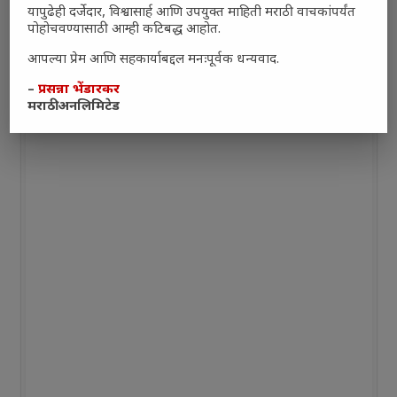
यापुढेही दर्जेदार, विश्वासार्ह आणि उपयुक्त माहिती मराठी वाचकांपर्यंत
पोहोचवण्यासाठी आम्ही कटिबद्ध आहोत.
आपल्या प्रेम आणि सहकार्याबद्दल मनःपूर्वक धन्यवाद.
–
प्रसन्ना भेंडारकर
मराठी अनलिमिटेड