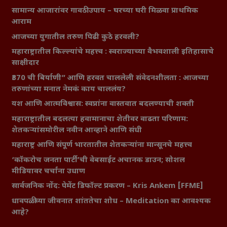
सामान्य आजारांवर गावठी उपाय – घरच्या घरी मिळवा प्राथमिक
आराम
आजच्या युगातील तरुण पिढी कुठे हरवली?
महाराष्ट्रातील किल्ल्यांचे महत्त्व : स्वराज्याच्या वैभवशाली इतिहासाचे
साक्षीदार
₹370 ची बिर्याणी” आणि हरवत चाललेली संवेदनशीलता : आजच्या
तरुणांच्या मनात नेमकं काय चाललंय?
यश आणि आत्मविश्वास: स्वप्नांना वास्तवात बदलण्याची शक्ती
महाराष्ट्रातील बदलत्या हवामानाचा शेतीवर वाढता परिणाम:
शेतकऱ्यांसमोरील नवीन आव्हाने आणि संधी
महाराष्ट्र आणि संपूर्ण भारतातील शेतकऱ्यांना मान्सूनचे महत्त्व
‘कॉकरोच जनता पार्टी’ची वेबसाईट अचानक डाउन; सोशल
मीडियावर चर्चांना उधाण
सार्वजनिक नोंद: पेमेंट डिफॉल्ट प्रकरण – Kris Ankem [FFME]
धावपळीच्या जीवनात शांततेचा शोध – Meditation का आवश्यक
आहे?