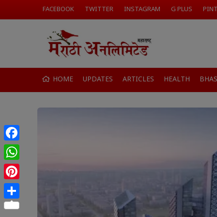
FACEBOOK
TWITTER
INSTAGRAM
G PLUS
PIN
HOME
UPDATES
ARTICLES
HEALTH
BHA
Facebook
WhatsApp
Pinterest
Share