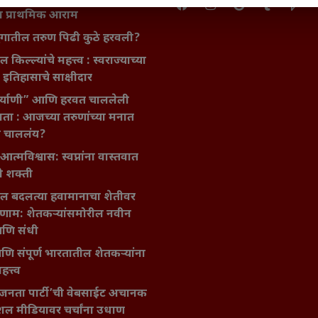
ा प्राथमिक आराम
गातील तरुण पिढी कुठे हरवली?
ील किल्ल्यांचे महत्त्व : स्वराज्याच्या
इतिहासाचे साक्षीदार
िर्याणी” आणि हरवत चाललेली
ता : आजच्या तरुणांच्या मनात
य चाललंय?
मविश्वास: स्वप्नांना वास्तवात
ी शक्ती
ातील बदलत्या हवामानाचा शेतीवर
णाम: शेतकऱ्यांसमोरील नवीन
आणि संधी
 आणि संपूर्ण भारतातील शेतकऱ्यांना
हत्त्व
जनता पार्टी’ची वेबसाईट अचानक
ल मीडियावर चर्चांना उधाण