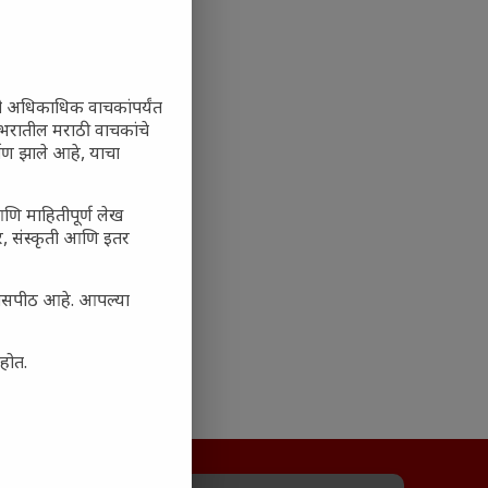
ी अधिकाधिक वाचकांपर्यंत
 जगभरातील मराठी वाचकांचे
ाण झाले आहे, याचा
आणि माहितीपूर्ण लेख
अर, संस्कृती आणि इतर
्यासपीठ आहे. आपल्या
आहोत.