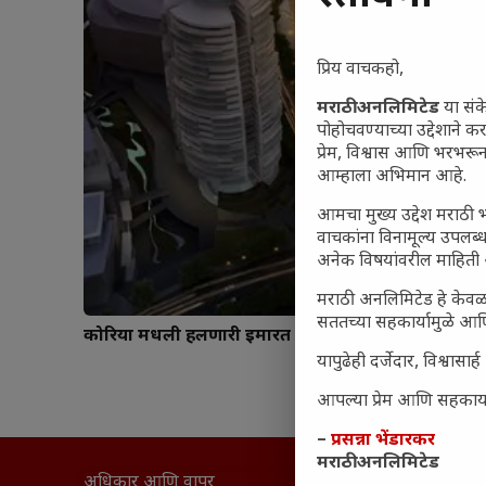
प्रिय वाचकहो,
मराठी अनलिमिटेड
या संक
पोहोचवण्याच्या उद्देशाने क
प्रेम, विश्वास आणि भरभर
आम्हाला अभिमान आहे.
आमचा मुख्य उद्देश मराठी भ
वाचकांना विनामूल्य उपलब्ध
अनेक विषयांवरील माहिती 
मराठी अनलिमिटेड हे केवळ
सततच्या सहकार्यामुळे आणि
कोरिया मधली हलणारी इमारत
यापुढेही दर्जेदार, विश्वा
आपल्या प्रेम आणि सहकार्या
–
प्रसन्ना भेंडारकर
मराठी अनलिमिटेड
अधिकार आणि वापर
सामान्य आ