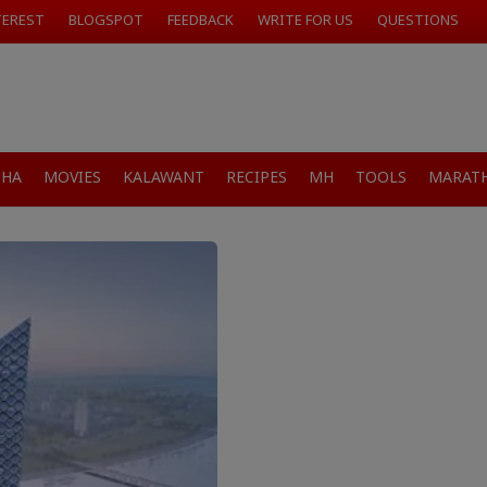
TEREST
BLOGSPOT
FEEDBACK
WRITE FOR US
QUESTIONS
SHA
MOVIES
KALAWANT
RECIPES
MH
TOOLS
MARATH