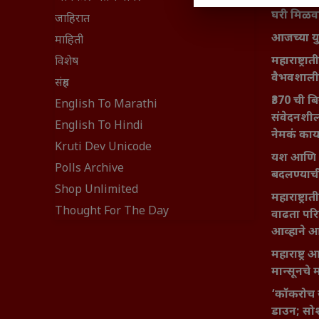
घरी मिळव
जाहिरात
आजच्या यु
माहिती
महाराष्ट्रात
विशेष
वैभवशाली 
संग्रह
₹370 ची ब
English To Marathi
संवेदनशील
English To Hindi
नेमकं का
Kruti Dev Unicode
यश आणि आत्
Polls Archive
बदलण्याच
Shop Unlimited
महाराष्ट्र
Thought For The Day
वाढता परि
आव्हाने 
महाराष्ट्र
मान्सूनचे म
‘कॉकरोच 
डाउन; सोश