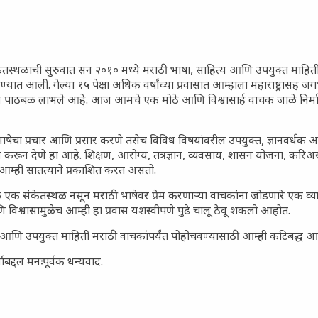
ेतस्थळाची सुरुवात सन २०१० मध्ये मराठी भाषा, साहित्य आणि उपयुक्त माहित
रण्यात आली. गेल्या १५ पेक्षा अधिक वर्षांच्या प्रवासात आम्हाला महाराष्ट्रासह
ून पाठबळ लाभले आहे. आज आमचे एक मोठे आणि विश्वासार्ह वाचक जाळे निर्म
ाषेचा प्रचार आणि प्रसार करणे तसेच विविध विषयांवरील उपयुक्त, ज्ञानवर्धक 
 करून देणे हा आहे. शिक्षण, आरोग्य, तंत्रज्ञान, व्यवसाय, शासन योजना, करि
आम्ही सातत्याने प्रकाशित करत असतो.
 एक संकेतस्थळ नसून मराठी भाषेवर प्रेम करणाऱ्या वाचकांना जोडणारे एक व
 विश्वासामुळेच आम्ही हा प्रवास यशस्वीपणे पुढे चालू ठेवू शकलो आहोत.
सार्ह आणि उपयुक्त माहिती मराठी वाचकांपर्यंत पोहोचवण्यासाठी आम्ही कटिबद्ध 
बद्दल मनःपूर्वक धन्यवाद.
जारांवर गावठी उपाय – घरच्या