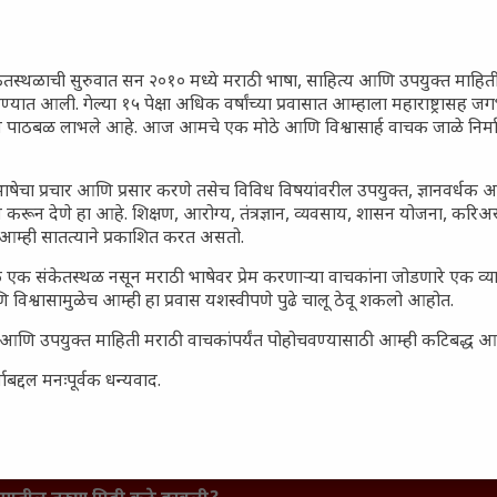
ेतस्थळाची सुरुवात सन २०१० मध्ये मराठी भाषा, साहित्य आणि उपयुक्त माहित
रण्यात आली. गेल्या १५ पेक्षा अधिक वर्षांच्या प्रवासात आम्हाला महाराष्ट्रासह
ून पाठबळ लाभले आहे. आज आमचे एक मोठे आणि विश्वासार्ह वाचक जाळे निर्म
ाषेचा प्रचार आणि प्रसार करणे तसेच विविध विषयांवरील उपयुक्त, ज्ञानवर्धक 
 करून देणे हा आहे. शिक्षण, आरोग्य, तंत्रज्ञान, व्यवसाय, शासन योजना, करि
आम्ही सातत्याने प्रकाशित करत असतो.
 एक संकेतस्थळ नसून मराठी भाषेवर प्रेम करणाऱ्या वाचकांना जोडणारे एक व
 विश्वासामुळेच आम्ही हा प्रवास यशस्वीपणे पुढे चालू ठेवू शकलो आहोत.
सार्ह आणि उपयुक्त माहिती मराठी वाचकांपर्यंत पोहोचवण्यासाठी आम्ही कटिबद्ध 
बद्दल मनःपूर्वक धन्यवाद.
जारांवर गावठी उपाय – घरच्या
ा प्राथमिक आराम