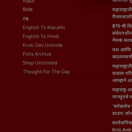
आजच्या यु
माहिती
महाराष्ट्रात
विशेष
वैभवशाली 
संग्रह
₹370 ची ब
English To Marathi
संवेदनशील
English To Hindi
नेमकं का
Kruti Dev Unicode
यश आणि आत्
Polls Archive
बदलण्याच
Shop Unlimited
महाराष्ट्र
Thought For The Day
वाढता परि
आव्हाने 
महाराष्ट्र
मान्सूनचे म
‘कॉकरोच 
डाउन; सोश
सार्वजनिक 
Kris An