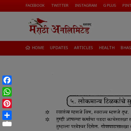
FACEBOOK
TWITTER
INSTAGRAM
G PLUS
PIN
HOME
UPDATES
ARTICLES
HEALTH
BHA
Facebook
WhatsApp
Pinterest
Share