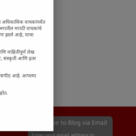
ी अधिकाधिक वाचकांपर्यंत
 जगभरातील मराठी वाचकांचे
ाण झाले आहे, याचा
आणि माहितीपूर्ण लेख
अर, संस्कृती आणि इतर
्यासपीठ आहे. आपल्या
आहोत.
Subscribe to Blog via Email
Enter your email address to