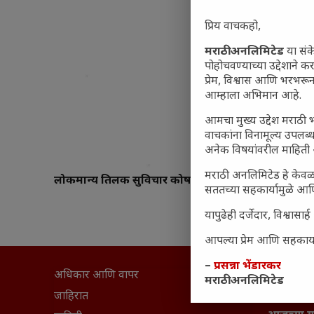
प्रिय वाचकहो,
मराठी अनलिमिटेड
या संक
पोहोचवण्याच्या उद्देशाने क
प्रेम, विश्वास आणि भरभर
आम्हाला अभिमान आहे.
आमचा मुख्य उद्देश मराठी भ
वाचकांना विनामूल्य उपलब्ध
अनेक विषयांवरील माहिती 
मराठी अनलिमिटेड हे केवळ
लोकमान्य तिलक सुविचार कोष
सततच्या सहकार्यामुळे आणि
यापुढेही दर्जेदार, विश्वा
आपल्या प्रेम आणि सहकार्या
–
प्रसन्ना भेंडारकर
अधिकार आणि वापर
सामान्य आ
मराठी अनलिमिटेड
घरी मिळव
जाहिरात