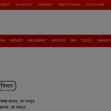
TEREST
BLOGSPOT
FEEDBACK
WRITE FOR US
QUESTIONS
SHA
MOVIES
KALAWANT
RECIPES
MH
TOOLS
MARATH