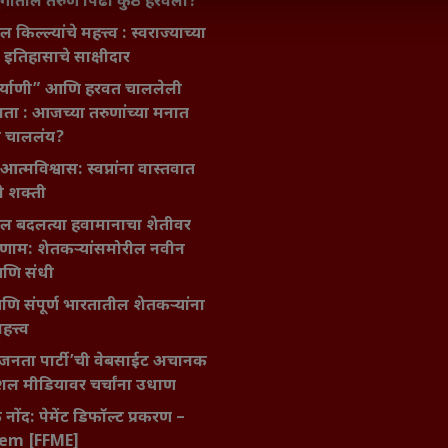
गातील तरुण पिढी कुठे हरवली?
ील किल्ल्यांचे महत्त्व : स्वराज्याच्या
इतिहासाचे साक्षीदार
िर्याणी” आणि हरवत चाललेली
ता : आजच्या तरुणांच्या मनात
य चाललंय?
मविश्वास: स्वप्नांना वास्तवात
ी शक्ती
ातील बदलत्या हवामानाचा शेतीवर
णाम: शेतकऱ्यांसमोरील नवीन
आणि संधी
 आणि संपूर्ण भारतातील शेतकऱ्यांना
हत्त्व
जनता पार्टी’ची वेबसाईट अचानक
ल मीडियावर चर्चांना उधाण
नोंद: पेमेंट डिफॉल्ट प्रकरण –
kem [FFME]