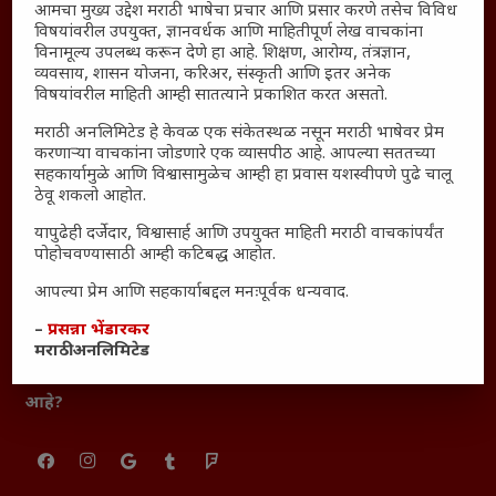
आमचा मुख्य उद्देश मराठी भाषेचा प्रचार आणि प्रसार करणे तसेच विविध
आजच्या युगातील तरुण पिढी कुठे हरवली?
विषयांवरील उपयुक्त, ज्ञानवर्धक आणि माहितीपूर्ण लेख वाचकांना
महाराष्ट्रातील किल्ल्यांचे महत्त्व : स्वराज्याच्या वैभवशाली इतिहासाचे
विनामूल्य उपलब्ध करून देणे हा आहे. शिक्षण, आरोग्य, तंत्रज्ञान,
व्यवसाय, शासन योजना, करिअर, संस्कृती आणि इतर अनेक
साक्षीदार
विषयांवरील माहिती आम्ही सातत्याने प्रकाशित करत असतो.
₹370 ची बिर्याणी” आणि हरवत चाललेली संवेदनशीलता : आजच्या
मराठी अनलिमिटेड हे केवळ एक संकेतस्थळ नसून मराठी भाषेवर प्रेम
तरुणांच्या मनात नेमकं काय चाललंय?
करणाऱ्या वाचकांना जोडणारे एक व्यासपीठ आहे. आपल्या सततच्या
यश आणि आत्मविश्वास: स्वप्नांना वास्तवात बदलण्याची शक्ती
सहकार्यामुळे आणि विश्वासामुळेच आम्ही हा प्रवास यशस्वीपणे पुढे चालू
ठेवू शकलो आहोत.
महाराष्ट्रातील बदलत्या हवामानाचा शेतीवर वाढता परिणाम:
शेतकऱ्यांसमोरील नवीन आव्हाने आणि संधी
यापुढेही दर्जेदार, विश्वासार्ह आणि उपयुक्त माहिती मराठी वाचकांपर्यंत
पोहोचवण्यासाठी आम्ही कटिबद्ध आहोत.
महाराष्ट्र आणि संपूर्ण भारतातील शेतकऱ्यांना मान्सूनचे महत्त्व
‘कॉकरोच जनता पार्टी’ची वेबसाईट अचानक डाउन; सोशल
आपल्या प्रेम आणि सहकार्याबद्दल मनःपूर्वक धन्यवाद.
मीडियावर चर्चांना उधाण
–
प्रसन्ना भेंडारकर
सार्वजनिक नोंद: पेमेंट डिफॉल्ट प्रकरण – Kris Ankem [FFME]
मराठी अनलिमिटेड
धावपळीच्या जीवनात शांततेचा शोध – Meditation का आवश्यक
आहे?