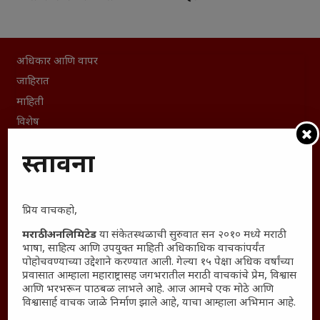
अधिकार आणि वापर
जाहिरात
माहिती
विशेष
संग्रह
प्रस्तावना
English To Marathi
English To Hindi
Kruti Dev Unicode
प्रिय वाचकहो,
Polls Archive
मराठी अनलिमिटेड
या संकेतस्थळाची सुरुवात सन २०१० मध्ये मराठी
Shop Unlimited
भाषा, साहित्य आणि उपयुक्त माहिती अधिकाधिक वाचकांपर्यंत
पोहोचवण्याच्या उद्देशाने करण्यात आली. गेल्या १५ पेक्षा अधिक वर्षांच्या
Thought For The Day
प्रवासात आम्हाला महाराष्ट्रासह जगभरातील मराठी वाचकांचे प्रेम, विश्वास
आणि भरभरून पाठबळ लाभले आहे. आज आमचे एक मोठे आणि
सामान्य आजारांवर गावठी उपाय – घरच्या घरी मिळवा प्राथमिक
विश्वासार्ह वाचक जाळे निर्माण झाले आहे, याचा आम्हाला अभिमान आहे.
आराम