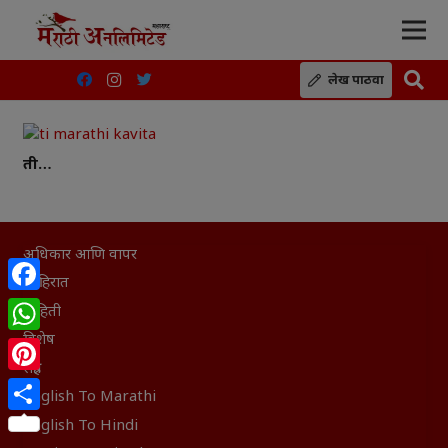
लेख पाठवा
ती…
अधिकार आणि वापर
जाहिरात
Facebook
माहिती
विशेष
WhatsApp
संग्रह
Pinterest
English To Marathi
Share
English To Hindi