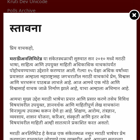
Kruti Dev Unicode
Polls Archive
Shop Unlimited
प्रस्तावना
Thought For The Day
सामान्य आजारांवर गावठी उपाय – घरच्या घरी मिळवा प्राथमिक
प्रिय वाचकहो,
आराम
आजच्या युगातील तरुण पिढी कुठे हरवली?
मराठी अनलिमिटेड
या संकेतस्थळाची सुरुवात सन २०१० मध्ये मराठी
भाषा, साहित्य आणि उपयुक्त माहिती अधिकाधिक वाचकांपर्यंत
महाराष्ट्रातील किल्ल्यांचे महत्त्व : स्वराज्याच्या वैभवशाली इतिहासाचे
पोहोचवण्याच्या उद्देशाने करण्यात आली. गेल्या १५ पेक्षा अधिक वर्षांच्या
साक्षीदार
प्रवासात आम्हाला महाराष्ट्रासह जगभरातील मराठी वाचकांचे प्रेम, विश्वास
आणि भरभरून पाठबळ लाभले आहे. आज आमचे एक मोठे आणि
₹370 ची बिर्याणी” आणि हरवत चाललेली संवेदनशीलता : आजच्या
विश्वासार्ह वाचक जाळे निर्माण झाले आहे, याचा आम्हाला अभिमान आहे.
तरुणांच्या मनात नेमकं काय चाललंय?
आमचा मुख्य उद्देश मराठी भाषेचा प्रचार आणि प्रसार करणे तसेच विविध
यश आणि आत्मविश्वास: स्वप्नांना वास्तवात बदलण्याची शक्ती
विषयांवरील उपयुक्त, ज्ञानवर्धक आणि माहितीपूर्ण लेख वाचकांना
महाराष्ट्रातील बदलत्या हवामानाचा शेतीवर वाढता परिणाम:
विनामूल्य उपलब्ध करून देणे हा आहे. शिक्षण, आरोग्य, तंत्रज्ञान,
शेतकऱ्यांसमोरील नवीन आव्हाने आणि संधी
व्यवसाय, शासन योजना, करिअर, संस्कृती आणि इतर अनेक
विषयांवरील माहिती आम्ही सातत्याने प्रकाशित करत असतो.
महाराष्ट्र आणि संपूर्ण भारतातील शेतकऱ्यांना मान्सूनचे महत्त्व
मराठी अनलिमिटेड हे केवळ एक संकेतस्थळ नसून मराठी भाषेवर प्रेम
‘कॉकरोच जनता पार्टी’ची वेबसाईट अचानक डाउन; सोशल
करणाऱ्या वाचकांना जोडणारे एक व्यासपीठ आहे. आपल्या सततच्या