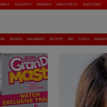
TEREST
BLOGSPOT
FEEDBACK
WRITE FOR US
QUESTIONS
SHA
MOVIES
KALAWANT
RECIPES
MH
TOOLS
MARATH