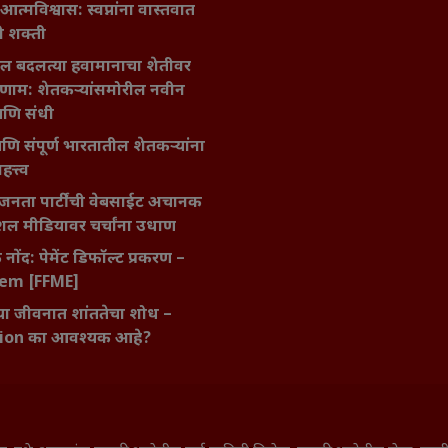
मविश्वास: स्वप्नांना वास्तवात
ी शक्ती
ातील बदलत्या हवामानाचा शेतीवर
णाम: शेतकऱ्यांसमोरील नवीन
आणि संधी
 आणि संपूर्ण भारतातील शेतकऱ्यांना
हत्त्व
नता पार्टी’ची वेबसाईट अचानक
ल मीडियावर चर्चांना उधाण
नोंद: पेमेंट डिफॉल्ट प्रकरण –
kem [FFME]
ा जीवनात शांततेचा शोध –
ion का आवश्यक आहे?