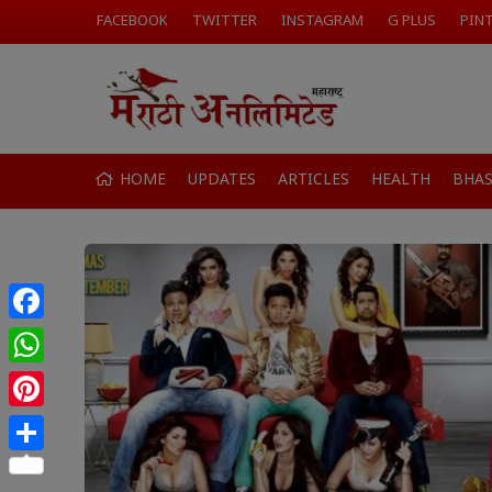
FACEBOOK
TWITTER
INSTAGRAM
G PLUS
PIN
HOME
UPDATES
ARTICLES
HEALTH
BHA
Facebook
WhatsApp
Pinterest
Share