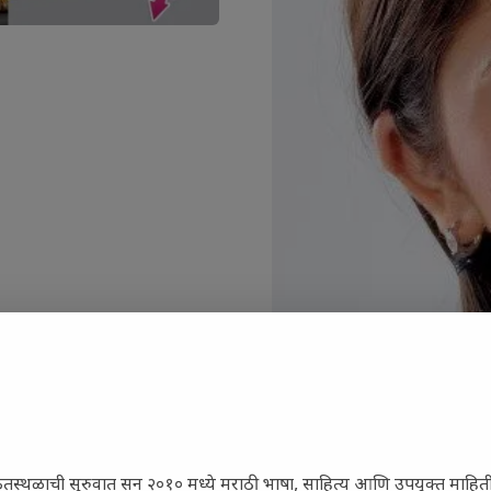
ेतस्थळाची सुरुवात सन २०१० मध्ये मराठी भाषा, साहित्य आणि उपयुक्त माहित