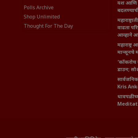
यश आणि आत्
Polls Archive
बदलण्याच
Shop Unlimited
महाराष्ट्र
Thought For The Day
वाढता परि
आव्हाने 
महाराष्ट्र
मान्सूनचे म
‘कॉकरोच ज
डाउन; सोश
सार्वजनिक 
Kris An
धावपळीच्य
Meditat