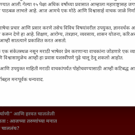
रण्यात आली. गेल्या १५ पेक्षा अधिक वर्षांच्या प्रवासात आम्हाला महाराष्ट्रासह
ून पाठबळ लाभले आहे. आज आमचे एक मोठे आणि विश्वासार्ह वाचक जाळे निर्म
ाषेचा प्रचार आणि प्रसार करणे तसेच विविध विषयांवरील उपयुक्त, ज्ञानवर्धक 
Sonalee Kulkarni
 करून देणे हा आहे. शिक्षण, आरोग्य, तंत्रज्ञान, व्यवसाय, शासन योजना, करि
आम्ही सातत्याने प्रकाशित करत असतो.
 एक संकेतस्थळ नसून मराठी भाषेवर प्रेम करणाऱ्या वाचकांना जोडणारे एक व
 विश्वासामुळेच आम्ही हा प्रवास यशस्वीपणे पुढे चालू ठेवू शकलो आहोत.
सार्ह आणि उपयुक्त माहिती मराठी वाचकांपर्यंत पोहोचवण्यासाठी आम्ही कटिबद्ध 
जारांवर गावठी उपाय – घरच्या
ा प्राथमिक आराम
बद्दल मनःपूर्वक धन्यवाद.
गातील तरुण पिढी कुठे हरवली?
ील किल्ल्यांचे महत्त्व : स्वराज्याच्या
इतिहासाचे साक्षीदार
िर्याणी” आणि हरवत चाललेली
ता : आजच्या तरुणांच्या मनात
य चाललंय?