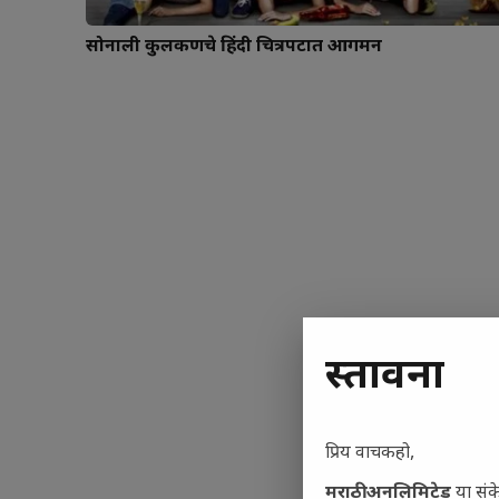
सोनाली कुलकर्णीचे हिंदी चित्रपटात आगमन
प्रस्तावना
प्रिय वाचकहो,
मराठी अनलिमिटेड
या संक