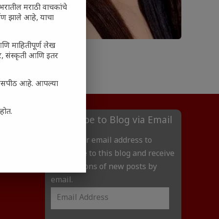
 जगभरातील मराठी वाचकांचे
ाण झाले आहे, याचा
आणि माहितीपूर्ण लेख
अर, संस्कृती आणि इतर
्यासपीठ आहे. आपल्या
आहोत.
Subscribe to Blog via Email
Enter your email address to
subscribe to this blog and receive
notifications of new posts by
email.