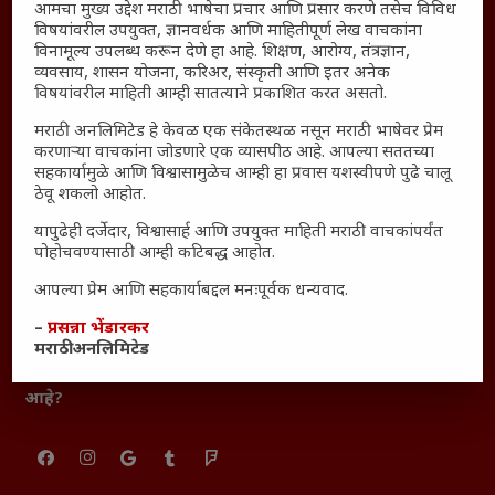
आमचा मुख्य उद्देश मराठी भाषेचा प्रचार आणि प्रसार करणे तसेच विविध
आजच्या युगातील तरुण पिढी कुठे हरवली?
विषयांवरील उपयुक्त, ज्ञानवर्धक आणि माहितीपूर्ण लेख वाचकांना
महाराष्ट्रातील किल्ल्यांचे महत्त्व : स्वराज्याच्या वैभवशाली इतिहासाचे
विनामूल्य उपलब्ध करून देणे हा आहे. शिक्षण, आरोग्य, तंत्रज्ञान,
व्यवसाय, शासन योजना, करिअर, संस्कृती आणि इतर अनेक
साक्षीदार
विषयांवरील माहिती आम्ही सातत्याने प्रकाशित करत असतो.
₹370 ची बिर्याणी” आणि हरवत चाललेली संवेदनशीलता : आजच्या
तरुणांच्या मनात नेमकं काय चाललंय?
मराठी अनलिमिटेड हे केवळ एक संकेतस्थळ नसून मराठी भाषेवर प्रेम
करणाऱ्या वाचकांना जोडणारे एक व्यासपीठ आहे. आपल्या सततच्या
यश आणि आत्मविश्वास: स्वप्नांना वास्तवात बदलण्याची शक्ती
सहकार्यामुळे आणि विश्वासामुळेच आम्ही हा प्रवास यशस्वीपणे पुढे चालू
ठेवू शकलो आहोत.
महाराष्ट्रातील बदलत्या हवामानाचा शेतीवर वाढता परिणाम:
शेतकऱ्यांसमोरील नवीन आव्हाने आणि संधी
यापुढेही दर्जेदार, विश्वासार्ह आणि उपयुक्त माहिती मराठी वाचकांपर्यंत
पोहोचवण्यासाठी आम्ही कटिबद्ध आहोत.
महाराष्ट्र आणि संपूर्ण भारतातील शेतकऱ्यांना मान्सूनचे महत्त्व
‘कॉकरोच जनता पार्टी’ची वेबसाईट अचानक डाउन; सोशल
आपल्या प्रेम आणि सहकार्याबद्दल मनःपूर्वक धन्यवाद.
मीडियावर चर्चांना उधाण
–
प्रसन्ना भेंडारकर
सार्वजनिक नोंद: पेमेंट डिफॉल्ट प्रकरण – Kris Ankem [FFME]
मराठी अनलिमिटेड
धावपळीच्या जीवनात शांततेचा शोध – Meditation का आवश्यक
आहे?