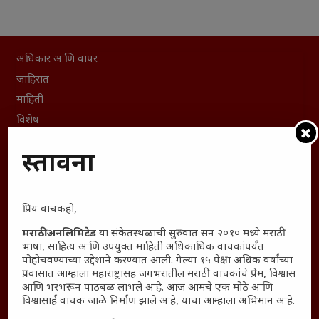
अधिकार आणि वापर
जाहिरात
माहिती
विशेष
संग्रह
प्रस्तावना
English To Marathi
English To Hindi
Kruti Dev Unicode
प्रिय वाचकहो,
Polls Archive
मराठी अनलिमिटेड
या संकेतस्थळाची सुरुवात सन २०१० मध्ये मराठी
Shop Unlimited
भाषा, साहित्य आणि उपयुक्त माहिती अधिकाधिक वाचकांपर्यंत
पोहोचवण्याच्या उद्देशाने करण्यात आली. गेल्या १५ पेक्षा अधिक वर्षांच्या
Thought For The Day
प्रवासात आम्हाला महाराष्ट्रासह जगभरातील मराठी वाचकांचे प्रेम, विश्वास
आणि भरभरून पाठबळ लाभले आहे. आज आमचे एक मोठे आणि
सामान्य आजारांवर गावठी उपाय – घरच्या घरी मिळवा प्राथमिक
विश्वासार्ह वाचक जाळे निर्माण झाले आहे, याचा आम्हाला अभिमान आहे.
आराम