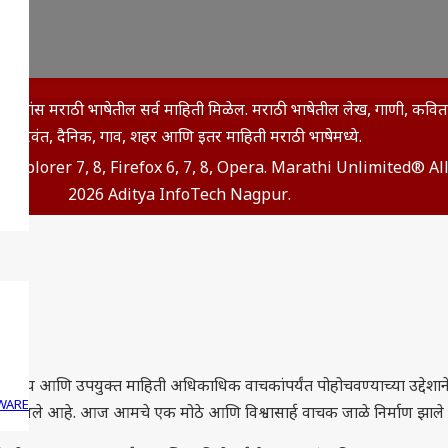
इथे आपणांस मराठी भाषेतील सर्व माहिती मिळेल. मराठी भाषेतील लेख, गाणी, कव
विचारवंत, दैनिक, गाव, शहर आणि इतर माहिती मराठी भाषेमध्ये.
t Explorer 7, 8, Firefox 6, 7, 8, Opera. Marathi Unlimited® A
2026 Aditya InfoTech Nagpur.
हित्य आणि उपयुक्त माहिती अधिकाधिक वाचकांपर्यंत पोहोचवण्याच्या उद्देशाने क
WARE
ठबळ लाभले आहे. आज आमचे एक मोठे आणि विश्वासार्ह वाचक जाळे निर्माण झाल