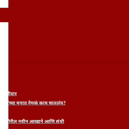
राम
 साक्षीदार
रुणांच्या मनात नेमकं काय चाललंय?
्यांसमोरील नवीन आव्हाने आणि संधी