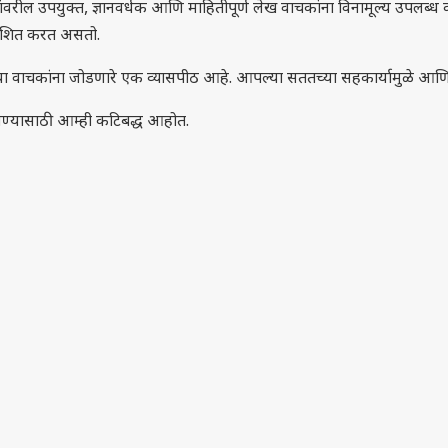
वरील उपयुक्त, ज्ञानवर्धक आणि माहितीपूर्ण लेख वाचकांना विनामूल्य उपलब्ध कर
काशित करत असतो.
ा वाचकांना जोडणारे एक व्यासपीठ आहे. आपल्या सततच्या सहकार्यामुळे आणि वि
ोचवण्यासाठी आम्ही कटिबद्ध आहोत.