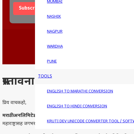
Address
MUMBAI
Subscribe
NASHIK
NAGPUR
मराठी अनलिमिटेड :
माझा महाराष्ट्राचे सूर. 
WARDHA
Browser support for this site: Interne
PUNE
TOOLS
प्रस्तावना
ENGLISH TO MARATHI CONVERSION
प्रिय वाचकहो,
ENGLISH TO HINDI CONVERSION
मराठी अनलिमिटेड
या संकेतस्थळाची सुरुवात सन २०१० मध्ये मराठी भाषा, सा
KRUTI DEV UNICODE CONVERTER TOOL / SOFT
महाराष्ट्रासह जगभरातील मराठी वाचकांचे प्रेम, विश्वास आणि भरभरून पा