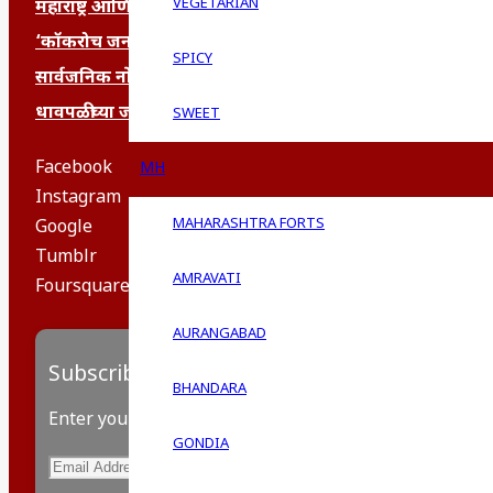
VEGETARIAN
महाराष्ट्र आणि संपूर्ण भारतातील शेतकऱ्यांना मान्सूनचे महत्त्व
‘कॉकरोच जनता पार्टी’ची वेबसाईट अचानक डाउन; सोशल मीडियाव
SPICY
सार्वजनिक नोंद: पेमेंट डिफॉल्ट प्रकरण – Kris Ankem [FFME]
धावपळीच्या जीवनात शांततेचा शोध – Meditation का आवश्य
SWEET
Facebook
MH
Instagram
MAHARASHTRA FORTS
Google
Tumblr
AMRAVATI
Foursquare
AURANGABAD
Subscribe to Blog via Email
BHANDARA
Enter your email address to subscribe to this blog and
GONDIA
Email