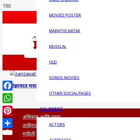
G PLUS
MOVIES POSTER
PINTEREST
BLOGSPOT
MARATHI NATAK
FEEDBACK
MUSICAL
WRITE FOR US
लेख पाठ
OLD
QUESTIONS
SONGS MOVIES
झंझावात मराठी मूवी
OTHER SOCIAL PAGES
Facebook
WhatsApp
KALAWANT
अधिकार आणि वापर
Pinterest
ACTORS
जाहिरात
Share
माहिती