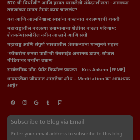
₹370 ची बिर्याणी” आणि हरवत चाललेली संवेदनशीलता : आजच्या
तरुणांच्या मनात नेमकं काय चाललंय?
यश आणि आत्मविश्वास: स्वप्नांना वास्तवात बदलण्याची शक्ती
महाराष्ट्रातील बदलत्या हवामानाचा शेतीवर वाढता परिणाम:
शेतकऱ्यांसमोरील नवीन आव्हाने आणि संधी
महाराष्ट्र आणि संपूर्ण भारतातील शेतकऱ्यांना मान्सूनचे महत्त्व
‘कॉकरोच जनता पार्टी’ची वेबसाईट अचानक डाउन; सोशल
मीडियावर चर्चांना उधाण
सार्वजनिक नोंद: पेमेंट डिफॉल्ट प्रकरण – Kris Ankem [FFME]
धावपळीच्या जीवनात शांततेचा शोध – Meditation का आवश्यक
आहे?
Subscribe to Blog via Email
Enter your email address to subscribe to this blog