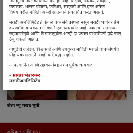
विनामूल्य उपलब्ध करून देणे हा आहे. शिक्षण, आरोग्य, तंत्रज्ञान,
व्यवसाय, शासन योजना, करिअर, संस्कृती आणि इतर अनेक
झपाटलेला २ मराठी चित्रपठ
विषयांवरील माहिती आम्ही सातत्याने प्रकाशित करत असतो.
मराठी अनलिमिटेड हे केवळ एक संकेतस्थळ नसून मराठी भाषेवर प्रेम
करणाऱ्या वाचकांना जोडणारे एक व्यासपीठ आहे. आपल्या सततच्या
सहकार्यामुळे आणि विश्वासामुळेच आम्ही हा प्रवास यशस्वीपणे पुढे चालू
ठेवू शकलो आहोत.
यापुढेही दर्जेदार, विश्वासार्ह आणि उपयुक्त माहिती मराठी वाचकांपर्यंत
पोहोचवण्यासाठी आम्ही कटिबद्ध आहोत.
आपल्या प्रेम आणि सहकार्याबद्दल मनःपूर्वक धन्यवाद.
–
प्रसन्ना भेंडारकर
मराठी अनलिमिटेड
जेत्ता न्यू मराठी मूवी
अधिकार आणि वापर