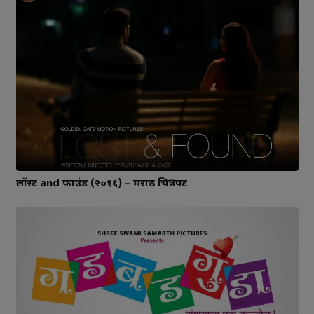
लॉस्ट and फाउंड (२०१६) – मराठी चित्रपट