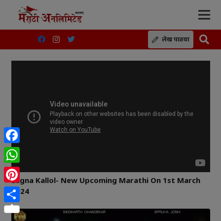
लेख पाठवा
Facebook
WhatsApp
Lagna Kallol- New Upcoming Marathi On 1st March
Pinterest
2024
Share