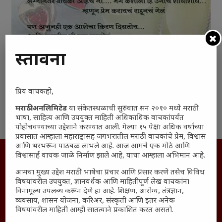
प्रस्तावना
प्रिय वाचकहो,
मराठी अनलिमिटेड
या संकेतस्थळाची सुरुवात सन २०१० मध्ये मराठी
म्हणून प्रेम करायच राहून गेल
भाषा, साहित्य आणि उपयुक्त माहिती अधिकाधिक वाचकांपर्यंत
पोहोचवण्याच्या उद्देशाने करण्यात आली. गेल्या १५ पेक्षा अधिक वर्षांच्या
प्रवासात आम्हाला महाराष्ट्रासह जगभरातील मराठी वाचकांचे प्रेम, विश्वास
आणि भरभरून पाठबळ लाभले आहे. आज आमचे एक मोठे आणि
अधिकार आणि वापर
विश्वासार्ह वाचक जाळे निर्माण झाले आहे, याचा आम्हाला अभिमान आहे.
जाहिरात
आमचा मुख्य उद्देश मराठी भाषेचा प्रचार आणि प्रसार करणे तसेच विविध
विषयांवरील उपयुक्त, ज्ञानवर्धक आणि माहितीपूर्ण लेख वाचकांना
माहिती
विनामूल्य उपलब्ध करून देणे हा आहे. शिक्षण, आरोग्य, तंत्रज्ञान,
विशेष
व्यवसाय, शासन योजना, करिअर, संस्कृती आणि इतर अनेक
विषयांवरील माहिती आम्ही सातत्याने प्रकाशित करत असतो.
संग्रह