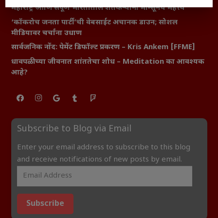
महाराष्ट्र आणि संपूर्ण भारतातील शेतकऱ्यांना मान्सूनचे महत्त्व
‘कॉकरोच जनता पार्टी’ची वेबसाईट अचानक डाउन; सोशल
मीडियावर चर्चांना उधाण
सार्वजनिक नोंद: पेमेंट डिफॉल्ट प्रकरण – Kris Ankem [FFME]
धावपळीच्या जीवनात शांततेचा शोध – Meditation का आवश्यक
आहे?
Subscribe to Blog via Email
Enter your email address to subscribe to this blog
and receive notifications of new posts by email.
Subscribe