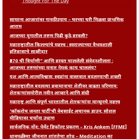
Thought For The Day
सामान्य आजारांवर गावठी उपाय – घरच्या घरी मिळवा प्राथमिक
आराम
आजच्या युगातील तरुण पिढी कुठे हरवली?
महाराष्ट्रातील किल्ल्यांचे महत्त्व : स्वराज्याच्या वैभवशाली
इतिहासाचे साक्षीदार
₹370 ची बिर्याणी” आणि हरवत चाललेली संवेदनशीलता :
आजच्या तरुणांच्या मनात नेमकं काय चाललंय?
यश आणि आत्मविश्वास: स्वप्नांना वास्तवात बदलण्याची शक्ती
महाराष्ट्रातील बदलत्या हवामानाचा शेतीवर वाढता परिणाम:
शेतकऱ्यांसमोरील नवीन आव्हाने आणि संधी
महाराष्ट्र आणि संपूर्ण भारतातील शेतकऱ्यांना मान्सूनचे महत्त्व
‘कॉकरोच जनता पार्टी’ची वेबसाईट अचानक डाउन; सोशल
मीडियावर चर्चांना उधाण
सार्वजनिक नोंद: पेमेंट डिफॉल्ट प्रकरण – Kris Ankem [FFME]
धावपळीच्या जीवनात शांततेचा शोध – Meditation का