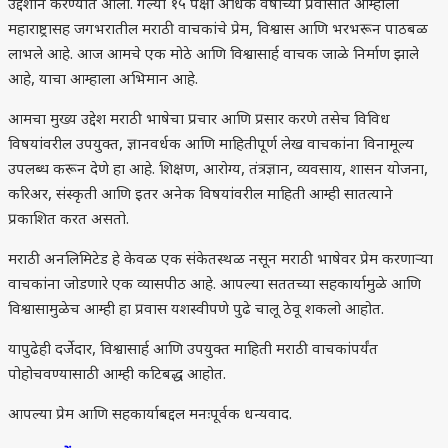
उद्देशाने करण्यात आली. गेल्या १५ पेक्षा अधिक वर्षांच्या प्रवासात आम्हाला
महाराष्ट्रासह जगभरातील मराठी वाचकांचे प्रेम, विश्वास आणि भरभरून पाठबळ
लाभले आहे. आज आमचे एक मोठे आणि विश्वासार्ह वाचक जाळे निर्माण झाले
आहे, याचा आम्हाला अभिमान आहे.
आमचा मुख्य उद्देश मराठी भाषेचा प्रचार आणि प्रसार करणे तसेच विविध
विषयांवरील उपयुक्त, ज्ञानवर्धक आणि माहितीपूर्ण लेख वाचकांना विनामूल्य
उपलब्ध करून देणे हा आहे. शिक्षण, आरोग्य, तंत्रज्ञान, व्यवसाय, शासन योजना,
करिअर, संस्कृती आणि इतर अनेक विषयांवरील माहिती आम्ही सातत्याने
प्रकाशित करत असतो.
मराठी अनलिमिटेड हे केवळ एक संकेतस्थळ नसून मराठी भाषेवर प्रेम करणाऱ्या
वाचकांना जोडणारे एक व्यासपीठ आहे. आपल्या सततच्या सहकार्यामुळे आणि
विश्वासामुळेच आम्ही हा प्रवास यशस्वीपणे पुढे चालू ठेवू शकलो आहोत.
यापुढेही दर्जेदार, विश्वासार्ह आणि उपयुक्त माहिती मराठी वाचकांपर्यंत
पोहोचवण्यासाठी आम्ही कटिबद्ध आहोत.
आपल्या प्रेम आणि सहकार्याबद्दल मनःपूर्वक धन्यवाद.