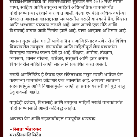
संग्रह
मराठी अनलिमिटेड
या संकेतस्थळाची सुरुवात सन २०१० मध्ये मराठी
भाषा, साहित्य आणि उपयुक्त माहिती अधिकाधिक वाचकांपर्यंत
English To Marathi
पोहोचवण्याच्या उद्देशाने करण्यात आली. गेल्या १५ पेक्षा अधिक वर्षांच्या
English To Hindi
प्रवासात आम्हाला महाराष्ट्रासह जगभरातील मराठी वाचकांचे प्रेम, विश्वास
आणि भरभरून पाठबळ लाभले आहे. आज आमचे एक मोठे आणि
Kruti Dev Unicode
विश्वासार्ह वाचक जाळे निर्माण झाले आहे, याचा आम्हाला अभिमान आहे.
Polls Archive
आमचा मुख्य उद्देश मराठी भाषेचा प्रचार आणि प्रसार करणे तसेच विविध
Shop Unlimited
विषयांवरील उपयुक्त, ज्ञानवर्धक आणि माहितीपूर्ण लेख वाचकांना
Thought For The Day
विनामूल्य उपलब्ध करून देणे हा आहे. शिक्षण, आरोग्य, तंत्रज्ञान,
व्यवसाय, शासन योजना, करिअर, संस्कृती आणि इतर अनेक
विषयांवरील माहिती आम्ही सातत्याने प्रकाशित करत असतो.
सामान्य आजारांवर गावठी उपाय – घरच्या घरी मिळवा प्राथमिक
आराम
मराठी अनलिमिटेड हे केवळ एक संकेतस्थळ नसून मराठी भाषेवर प्रेम
करणाऱ्या वाचकांना जोडणारे एक व्यासपीठ आहे. आपल्या सततच्या
आजच्या युगातील तरुण पिढी कुठे हरवली?
सहकार्यामुळे आणि विश्वासामुळेच आम्ही हा प्रवास यशस्वीपणे पुढे चालू
महाराष्ट्रातील किल्ल्यांचे महत्त्व : स्वराज्याच्या वैभवशाली इतिहासाचे
ठेवू शकलो आहोत.
साक्षीदार
यापुढेही दर्जेदार, विश्वासार्ह आणि उपयुक्त माहिती मराठी वाचकांपर्यंत
₹370 ची बिर्याणी” आणि हरवत चाललेली संवेदनशीलता : आजच्या
पोहोचवण्यासाठी आम्ही कटिबद्ध आहोत.
तरुणांच्या मनात नेमकं काय चाललंय?
आपल्या प्रेम आणि सहकार्याबद्दल मनःपूर्वक धन्यवाद.
यश आणि आत्मविश्वास: स्वप्नांना वास्तवात बदलण्याची शक्ती
–
प्रसन्ना भेंडारकर
महाराष्ट्रातील बदलत्या हवामानाचा शेतीवर वाढता परिणाम:
मराठी अनलिमिटेड