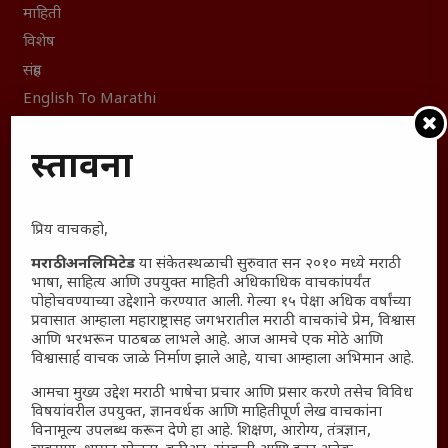
माहिती
विशेष
संग्रह
English To Marathi
English To Hindi
प्रस्तावना
Kruti Dev Unicode
Polls Archive
Shop Unlimited
प्रिय वाचकहो,
Thought For The Day
मराठी अनलिमिटेड
या संकेतस्थळाची सुरुवात सन २०१० मध्ये मराठी
भाषा, साहित्य आणि उपयुक्त माहिती अधिकाधिक वाचकांपर्यंत
सामान्य आजारांवर गावठी उपाय – घरच्या घरी मिळवा प्राथमिक
पोहोचवण्याच्या उद्देशाने करण्यात आली. गेल्या १५ पेक्षा अधिक वर्षांच्या
आराम
प्रवासात आम्हाला महाराष्ट्रासह जगभरातील मराठी वाचकांचे प्रेम, विश्वास
आजच्या युगातील तरुण पिढी कुठे हरवली?
आणि भरभरून पाठबळ लाभले आहे. आज आमचे एक मोठे आणि
विश्वासार्ह वाचक जाळे निर्माण झाले आहे, याचा आम्हाला अभिमान आहे.
महाराष्ट्रातील किल्ल्यांचे महत्त्व : स्वराज्याच्या वैभवशाली इतिहासाचे
साक्षीदार
आमचा मुख्य उद्देश मराठी भाषेचा प्रचार आणि प्रसार करणे तसेच विविध
विषयांवरील उपयुक्त, ज्ञानवर्धक आणि माहितीपूर्ण लेख वाचकांना
₹370 ची बिर्याणी” आणि हरवत चाललेली संवेदनशीलता : आजच्या
विनामूल्य उपलब्ध करून देणे हा आहे. शिक्षण, आरोग्य, तंत्रज्ञान,
तरुणांच्या मनात नेमकं काय चाललंय?