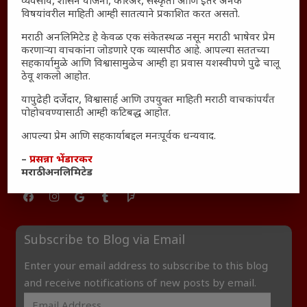
व्यवसाय, शासन योजना, करिअर, संस्कृती आणि इतर अनेक
विषयांवरील माहिती आम्ही सातत्याने प्रकाशित करत असतो.
यश आणि आत्मविश्वास: स्वप्नांना वास्तवात बदलण्याची शक्ती
महाराष्ट्रातील बदलत्या हवामानाचा शेतीवर वाढता परिणाम:
मराठी अनलिमिटेड हे केवळ एक संकेतस्थळ नसून मराठी भाषेवर प्रेम
शेतकऱ्यांसमोरील नवीन आव्हाने आणि संधी
करणाऱ्या वाचकांना जोडणारे एक व्यासपीठ आहे. आपल्या सततच्या
सहकार्यामुळे आणि विश्वासामुळेच आम्ही हा प्रवास यशस्वीपणे पुढे चालू
महाराष्ट्र आणि संपूर्ण भारतातील शेतकऱ्यांना मान्सूनचे महत्त्व
ठेवू शकलो आहोत.
‘कॉकरोच जनता पार्टी’ची वेबसाईट अचानक डाउन; सोशल
यापुढेही दर्जेदार, विश्वासार्ह आणि उपयुक्त माहिती मराठी वाचकांपर्यंत
मीडियावर चर्चांना उधाण
पोहोचवण्यासाठी आम्ही कटिबद्ध आहोत.
सार्वजनिक नोंद: पेमेंट डिफॉल्ट प्रकरण – Kris Ankem [FFME]
आपल्या प्रेम आणि सहकार्याबद्दल मनःपूर्वक धन्यवाद.
धावपळीच्या जीवनात शांततेचा शोध – Meditation का आवश्यक
–
प्रसन्ना भेंडारकर
आहे?
मराठी अनलिमिटेड
Subscribe to Blog via Email
Enter your email address to subscribe to this blog
and receive notifications of new posts by email.