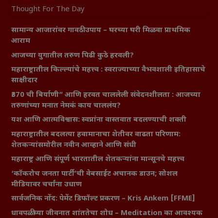
Thought For The Day
सामान्य आजारांवर गावठी उपाय – घरच्या घरी मिळवा प्राथमिक
आराम
आजच्या युगातील तरुण पिढी कुठे हरवली?
महाराष्ट्रातील किल्ल्यांचे महत्त्व : स्वराज्याच्या वैभवशाली इतिहासाचे
साक्षीदार
₹370 ची बिर्याणी” आणि हरवत चाललेली संवेदनशीलता : आजच्या
तरुणांच्या मनात नेमकं काय चाललंय?
यश आणि आत्मविश्वास: स्वप्नांना वास्तवात बदलण्याची शक्ती
महाराष्ट्रातील बदलत्या हवामानाचा शेतीवर वाढता परिणाम:
शेतकऱ्यांसमोरील नवीन आव्हाने आणि संधी
महाराष्ट्र आणि संपूर्ण भारतातील शेतकऱ्यांना मान्सूनचे महत्त्व
‘कॉकरोच जनता पार्टी’ची वेबसाईट अचानक डाउन; सोशल
मीडियावर चर्चांना उधाण
सार्वजनिक नोंद: पेमेंट डिफॉल्ट प्रकरण – Kris Ankem [FFME]
धावपळीच्या जीवनात शांततेचा शोध – Meditation का आवश्यक