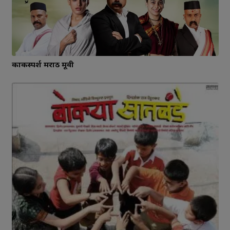
काकस्पर्श मराठी मूवी