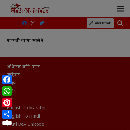
लेख पाठवा
गणपती बाप्पा आले रे
अधिकार आणि वापर
जाहिरात
माहिती
Facebook
विशेष
संग्रह
WhatsApp
English To Marathi
Pinterest
English To Hindi
Share
Kruti Dev Unicode