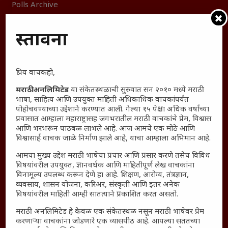
Polls Archive
Shop Unlimited
Thought For The Day
प्रस्तावना
सामान्य आजारांवर गावठी उपाय – घरच्या घरी मिळवा प्राथमिक
आराम
प्रिय वाचकहो,
आजच्या युगातील तरुण पिढी कुठे हरवली?
मराठी अनलिमिटेड
या संकेतस्थळाची सुरुवात सन २०१० मध्ये मराठी
महाराष्ट्रातील किल्ल्यांचे महत्त्व : स्वराज्याच्या वैभवशाली इतिहासाचे
भाषा, साहित्य आणि उपयुक्त माहिती अधिकाधिक वाचकांपर्यंत
साक्षीदार
पोहोचवण्याच्या उद्देशाने करण्यात आली. गेल्या १५ पेक्षा अधिक वर्षांच्या
प्रवासात आम्हाला महाराष्ट्रासह जगभरातील मराठी वाचकांचे प्रेम, विश्वास
₹370 ची बिर्याणी” आणि हरवत चाललेली संवेदनशीलता : आजच्या
आणि भरभरून पाठबळ लाभले आहे. आज आमचे एक मोठे आणि
तरुणांच्या मनात नेमकं काय चाललंय?
विश्वासार्ह वाचक जाळे निर्माण झाले आहे, याचा आम्हाला अभिमान आहे.
यश आणि आत्मविश्वास: स्वप्नांना वास्तवात बदलण्याची शक्ती
आमचा मुख्य उद्देश मराठी भाषेचा प्रचार आणि प्रसार करणे तसेच विविध
महाराष्ट्रातील बदलत्या हवामानाचा शेतीवर वाढता परिणाम:
विषयांवरील उपयुक्त, ज्ञानवर्धक आणि माहितीपूर्ण लेख वाचकांना
विनामूल्य उपलब्ध करून देणे हा आहे. शिक्षण, आरोग्य, तंत्रज्ञान,
शेतकऱ्यांसमोरील नवीन आव्हाने आणि संधी
व्यवसाय, शासन योजना, करिअर, संस्कृती आणि इतर अनेक
महाराष्ट्र आणि संपूर्ण भारतातील शेतकऱ्यांना मान्सूनचे महत्त्व
विषयांवरील माहिती आम्ही सातत्याने प्रकाशित करत असतो.
‘कॉकरोच जनता पार्टी’ची वेबसाईट अचानक डाउन; सोशल
मराठी अनलिमिटेड हे केवळ एक संकेतस्थळ नसून मराठी भाषेवर प्रेम
मीडियावर चर्चांना उधाण
करणाऱ्या वाचकांना जोडणारे एक व्यासपीठ आहे. आपल्या सततच्या