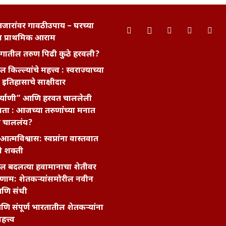
जारांवर गावठी उपाय – घरच्या
ा प्राथमिक आराम
गातील तरुण पिढी कुठे हरवली?
ील किल्ल्यांचे महत्त्व : स्वराज्याच्या
इतिहासाचे साक्षीदार
िर्याणी” आणि हरवत चाललेली
ता : आजच्या तरुणांच्या मनात
य चाललंय?
मविश्वास: स्वप्नांना वास्तवात
ी शक्ती
ातील बदलत्या हवामानाचा शेतीवर
णाम: शेतकऱ्यांसमोरील नवीन
आणि संधी
 आणि संपूर्ण भारतातील शेतकऱ्यांना
हत्त्व