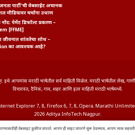
जनता पार्टी’ची वेबसाईट अचानक
ल मीडियावर चर्चांना उधाण
नोंद: पेमेंट डिफॉल्ट प्रकरण –
kem [FFME]
ा जीवनात शांततेचा शोध –
ion का आवश्यक आहे?
े सूर. इथे आपणांस मराठी भाषेतील सर्व माहिती मिळेल. मराठी भाषेतील लेख, ग
विचारवंत, दैनिक, गाव, शहर आणि इतर माहिती मराठी भाषेमध्ये.
nternet Explorer 7, 8, Firefox 6, 7, 8, Opera. Marathi Unlimi
2026 Aditya InfoTech Nagpur.
ारण्यासाठी ही वेबसाइट कुकीज वापरते. आपण ही साइट वापरणे सुरू ठेवल्यास, आपण त्यास सहमती 